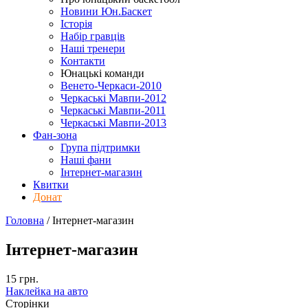
Новини Юн.Баскет
Історія
Набір гравців
Наші тренери
Контакти
Юнацькі команди
Венето-Черкаси-2010
Черкаські Мавпи-2012
Черкаські Мавпи-2011
Черкаські Мавпи-2013
Фан-зона
Група підтримки
Наші фани
Інтернет-магазин
Квитки
Донат
Головна
/
Інтернет-магазин
Інтернет-магазин
15 грн.
Наклейка на авто
Сторінки