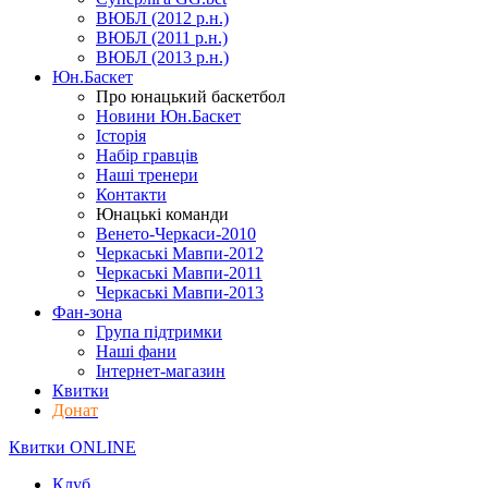
ВЮБЛ (2012 р.н.)
ВЮБЛ (2011 р.н.)
ВЮБЛ (2013 р.н.)
Юн.Баскет
Про юнацький баскетбол
Новини Юн.Баскет
Історія
Набір гравців
Наші тренери
Контакти
Юнацькі команди
Венето-Черкаси-2010
Черкаські Мавпи-2012
Черкаські Мавпи-2011
Черкаські Мавпи-2013
Фан-зона
Група підтримки
Наші фани
Інтернет-магазин
Квитки
Донат
Квитки ONLINE
Клуб