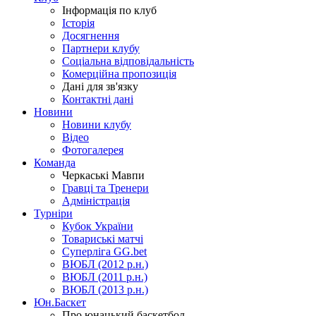
Інформація по клуб
Історія
Досягнення
Партнери клубу
Соціальна відповідальність
Комерційна пропозиція
Дані для зв'язку
Контактні дані
Новини
Новини клубу
Відео
Фотогалерея
Команда
Черкаські Мавпи
Гравці та Тренери
Адміністрація
Турніри
Кубок України
Товариські матчі
Суперліга GG.bet
ВЮБЛ (2012 р.н.)
ВЮБЛ (2011 р.н.)
ВЮБЛ (2013 р.н.)
Юн.Баскет
Про юнацький баскетбол