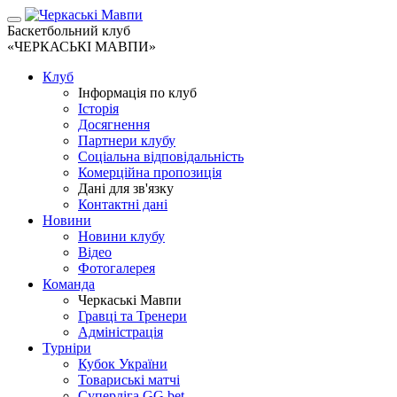
Баскетбольний клуб
«ЧЕРКАСЬКІ МАВПИ»
Клуб
Інформація по клуб
Історія
Досягнення
Партнери клубу
Соціальна відповідальність
Комерційна пропозиція
Дані для зв'язку
Контактні дані
Новини
Новини клубу
Відео
Фотогалерея
Команда
Черкаські Мавпи
Гравці та Тренери
Адміністрація
Турніри
Кубок України
Товариські матчі
Суперліга GG.bet