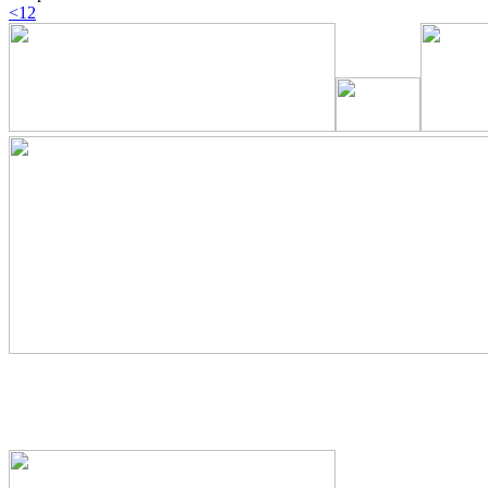
<
1
2