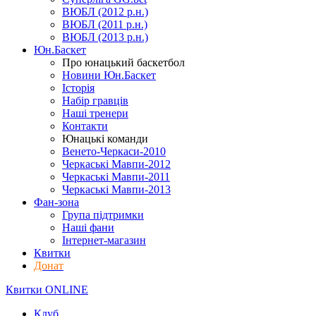
ВЮБЛ (2012 р.н.)
ВЮБЛ (2011 р.н.)
ВЮБЛ (2013 р.н.)
Юн.Баскет
Про юнацький баскетбол
Новини Юн.Баскет
Історія
Набір гравців
Наші тренери
Контакти
Юнацькі команди
Венето-Черкаси-2010
Черкаські Мавпи-2012
Черкаські Мавпи-2011
Черкаські Мавпи-2013
Фан-зона
Група підтримки
Наші фани
Інтернет-магазин
Квитки
Донат
Квитки ONLINE
Клуб