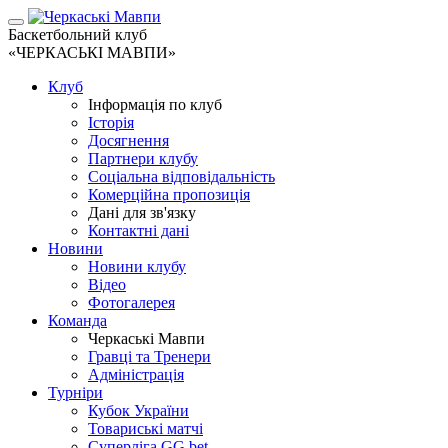
Баскетбольний клуб
«ЧЕРКАСЬКІ МАВПИ»
Клуб
Інформація по клуб
Історія
Досягнення
Партнери клубу
Соціальна відповідальність
Комерційна пропозиція
Дані для зв'язку
Контактні дані
Новини
Новини клубу
Відео
Фотогалерея
Команда
Черкаські Мавпи
Гравці та Тренери
Адміністрація
Турніри
Кубок України
Товариські матчі
Суперліга GG.bet