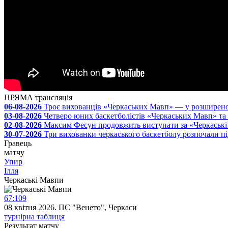
ПРЯМА трансляція
06-08-2026
Троє вихованців «Черкаських Мавп» — у розширеному 
03-08-2026
Четверо юних баскетболістів «Черкаських Мавп» та 
02-08-2026
Максим Фесун продовжить виступати за «Черкаськ
30-07-2026
Три вихованки черкаського баскетболу розпочали п
Гравець
матчу
Упир
Ілля
Черкаські Мавпи
67
:
109
08 квітня 2026. ПС "Венето", Черкаси
турнірна таблиця
Результат
матчу