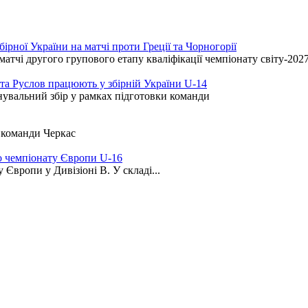
рної України на матчі проти Греції та Чорногорії
атчі другого групового етапу кваліфікації чемпіонату світу-202
іта Руслов працюють у збірній України U-14
нувальний збір у рамках підготовки команди
ї команди Черкас
о чемпіонату Європи U-16
Європи у Дивізіоні B. У складі...