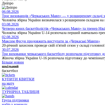
Дніпро
06.08.2026
Троє вихованців «Черкаських Мавп» — у розширеному складі збі
Чоловіча збірна України визначилася з розширеним складом на м
03.08.2026
Четверо юних баскетболістів «Черкаських Мавп» та тренер Нік
Чоловіча збірна України U-14 розпочала перший навчально-тре
02.08.2026
Максим Фесун продовжить виступати за «Черкаські Мавпи»
20-річний захисник проведе свій п'ятий сезон у складі головно
30.07.2026
Три вихованки черкаського баскетболу розпочали підготовку д
Жіноча збірна України U-16 розпочала підготовку до чемпіонату 
Більше новин
шкільний
баскетбол
КУПИТИ КВИТКИ
на матч
ТУРНІРНА ТАБЛИЦЯ
Група підтримки
набір у команду