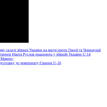
складі збірної України на матчі проти Греції та Чорногорії
тренер Нікіта Руслов працюють у збірній України U-14
і Мавпи»
ідготовку до чемпіонату Європи U-16