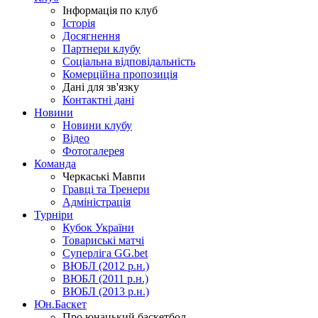
Інформація по клуб
Історія
Досягнення
Партнери клубу
Соціальна відповідальність
Комерційна пропозиція
Дані для зв'язку
Контактні дані
Новини
Новини клубу
Відео
Фотогалерея
Команда
Черкаські Мавпи
Гравці та Тренери
Адміністрація
Турніри
Кубок України
Товариські матчі
Суперліга GG.bet
ВЮБЛ (2012 р.н.)
ВЮБЛ (2011 р.н.)
ВЮБЛ (2013 р.н.)
Юн.Баскет
Про юнацький баскетбол