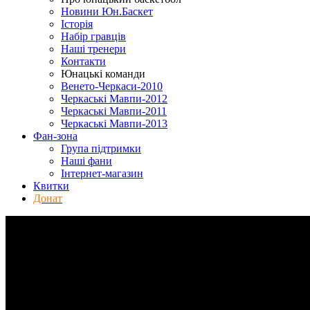
Новини Юн.Баскет
Історія
Набір гравців
Наші тренери
Контакти
Юнацькі команди
Венето-Черкаси-2010
Черкаські Мавпи-2012
Черкаські Мавпи-2011
Черкаські Мавпи-2013
Фан-зона
Група підтримки
Наші фани
Інтернет-магазин
Квитки
Донат