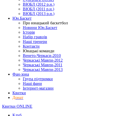
ВЮБЛ (2012 р.н.)
ВЮБЛ (2011 р.н.)
ВЮБЛ (2013 р.н.)
Юн.Баскет
Про юнацький баскетбол
Новини Юн.Баскет
Історія
Набір гравців
Наші тренери
Контакти
Юнацькі команди
Венето-Черкаси-2010
Черкаські Мавпи-2012
Черкаські Мавпи-2011
Черкаські Мавпи-2013
Фан-зона
Група підтримки
Наші фани
Інтернет-магазин
Квитки
Донат
Квитки ONLINE
Клуб