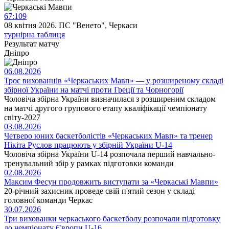
67
:
109
08 квітня 2026. ПС "Венето", Черкаси
турнірна таблиця
Результат
матчу
Дніпро
06.08.2026
Троє вихованців «Черкаських Мавп» — у розширеному складі
збірної України на матчі проти Греції та Чорногорії
Чоловіча збірна України визначилася з розширеним складом
на матчі другого групового етапу кваліфікації чемпіонату
світу-2027
03.08.2026
Четверо юних баскетболістів «Черкаських Мавп» та тренер
Нікіта Руслов працюють у збірній України U-14
Чоловіча збірна України U-14 розпочала перший навчально-
тренувальний збір у рамках підготовки команди
02.08.2026
Максим Фесун продовжить виступати за «Черкаські Мавпи»
20-річний захисник проведе свій п'ятий сезон у складі
головної команди Черкас
30.07.2026
Три вихованки черкаського баскетболу розпочали підготовку
до чемпіонату Європи U-16