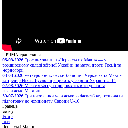
ПРЯМА трансляція
06-08-2026
Троє вихованців «Черкаських Мавп» — у
розширеному складі збірної України на матчі проти Греції та
Чорногорії
03-08-2026
Четверо юних баскетболістів «Черкаських Мавп»
та тренер Нікіта Руслов працюють у збірній України U-14
02-08-2026
Максим Фесун продовжить виступати за
«Черкаські Мавпи»
30-07-2026
Три вихованки черкаського баскетболу розпочали
підготовку до чемпіонату Європи U-16
Гравець
матчу
Упир
Ілля
Черкаські Мавпи