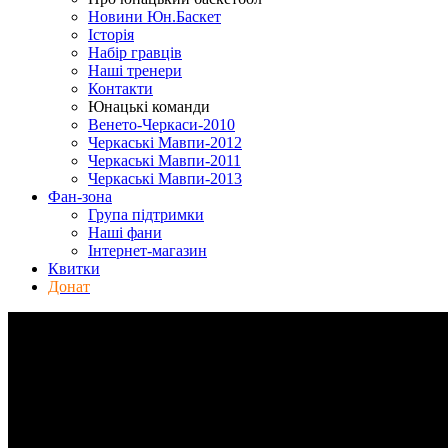
Новини Юн.Баскет
Історія
Набір гравців
Наші тренери
Контакти
Юнацькі команди
Венето-Черкаси-2010
Черкаські Мавпи-2012
Черкаські Мавпи-2011
Черкаські Мавпи-2013
Фан-зона
Група підтримки
Наші фани
Інтернет-магазин
Квитки
Донат