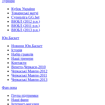
Турніри
Кубок України
Товариські матчі
Суперліга GG.bet
ВЮБЛ (2012 р.н.)
ВЮБЛ (2011 р.н.)
ВЮБЛ (2013 р.н.)
Юн.Баскет
Новини Юн.Баскет
Історія
Набір гравців
Наші тренери
Контакти
Венето-Черкаси-2010
Черкаські Мавпи-2012
Черкаські Мавпи-2011
Черкаські Мавпи-2013
Фан-зона
Група підтримки
Наші фани
Інтернет-магазин