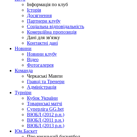
Інформація по клуб
Історія
Досягнення
Партнери клубу
Соціальна відповідальність
Комерційна пропозиція
Дані для зв'язку
Контактні дані
Новини
Новини клубу
Відео
Фотогалерея
Команда
Черкаські Мавпи
Гравці та Тренери
Адміністрація
Турніри
Кубок України
Товариські матчі
Суперліга GG.bet
ВЮБЛ (2012 р.н.)
ВЮБЛ (2011 р.н.)
ВЮБЛ (2013 р.н.)
Юн.Баскет
Про юнацький баскетбол