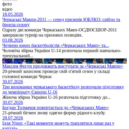
фото
відео
18.05.2026
Черкаські Мавпи-2011 — серед призерів ЮБЛКО: срібло та
бронза сезону
Одразу дві команди Черкаських Мавп-ОСДЮСШОР-2011
завершили турнір на призових позиціях.
03.08.2026
Четверо юних баскетболістів «Черкаських Мавп» та...
Чоловіча збірна України U-14 розпочала перший навчально-
тренувальний...
02.08.2026
Максим Фесун продовжить виступати за «Черкаські Мавпи»
20-річний захисник проведе свій п'ятий сезон у складі
головної команди Черкас
30.07.2026
Три вихованки черкаського баскетболу розпочали підготовку
до чемпіонату Європи U-16
Жіноча збірна України U-16 розпочала підготовку до...
30.07.2026
Богдан Толмачов повертається до «Черкаських Мавп»
21-річний бігмен знову одягне форму рідного клубу.
28.07.2026
Ілля Упир: «Такі моменти можуть траплятися лише раз у
кар'єрі»