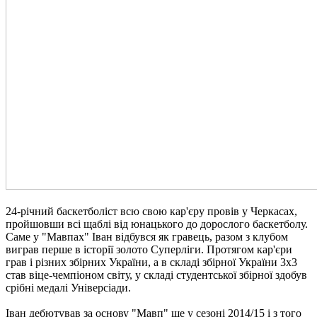
24-річний баскетболіст всю свою кар'єру провів у Черкасах,
пройшовши всі щаблі від юнацького до дорослого баскетболу.
Саме у "Мавпах" Іван відбувся як гравець, разом з клубом
виграв перше в історії золото Суперліги. Протягом кар'єри
грав і різних збірних України, а в складі збірної України 3х3
став віце-чемпіоном світу, у складі студентської збірної здобув
срібні медалі Універсіади.
Іван дебютував за основу "Мавп" ще у сезоні 2014/15 і з того