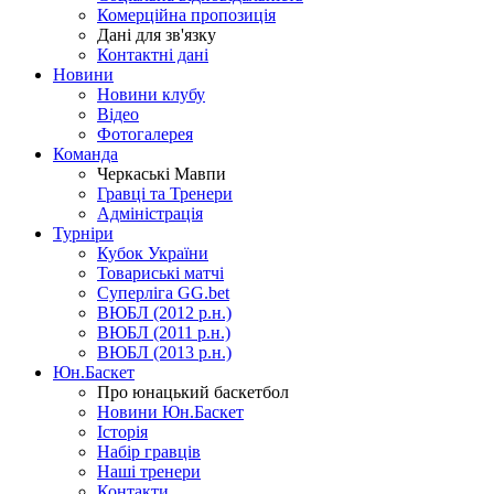
Комерційна пропозиція
Дані для зв'язку
Контактні дані
Новини
Новини клубу
Відео
Фотогалерея
Команда
Черкаські Мавпи
Гравці та Тренери
Адміністрація
Турніри
Кубок України
Товариські матчі
Суперліга GG.bet
ВЮБЛ (2012 р.н.)
ВЮБЛ (2011 р.н.)
ВЮБЛ (2013 р.н.)
Юн.Баскет
Про юнацький баскетбол
Новини Юн.Баскет
Історія
Набір гравців
Наші тренери
Контакти