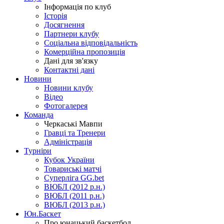
Інформація по клуб
Історія
Досягнення
Партнери клубу
Соціальна відповідальність
Комерційна пропозиція
Дані для зв'язку
Контактні дані
Новини
Новини клубу
Відео
Фотогалерея
Команда
Черкаські Мавпи
Гравці та Тренери
Адміністрація
Турніри
Кубок України
Товариські матчі
Суперліга GG.bet
ВЮБЛ (2012 р.н.)
ВЮБЛ (2011 р.н.)
ВЮБЛ (2013 р.н.)
Юн.Баскет
Про юнацький баскетбол