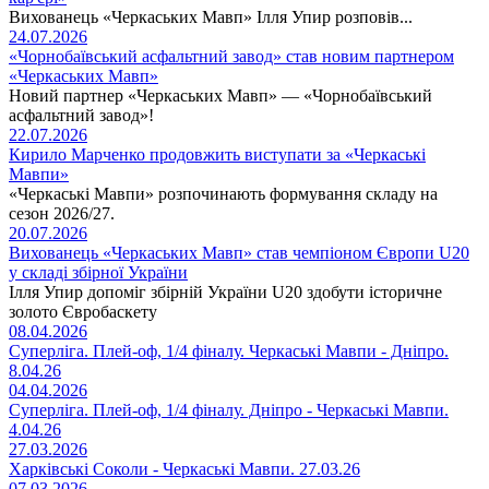
Вихованець «Черкаських Мавп» Ілля Упир розповів...
24.07.2026
«Чорнобаївський асфальтний завод» став новим партнером
«Черкаських Мавп»
Новий партнер «Черкаських Мавп» — «Чорнобаївський
асфальтний завод»!
22.07.2026
Кирило Марченко продовжить виступати за «Черкаські
Мавпи»
«Черкаські Мавпи» розпочинають формування складу на
сезон 2026/27.
20.07.2026
Вихованець «Черкаських Мавп» став чемпіоном Європи U20
у складі збірної України
Ілля Упир допоміг збірній України U20 здобути історичне
золото Євробаскету
08.04.2026
Суперліга. Плей-оф, 1/4 фіналу. Черкаські Мавпи - Дніпро.
8.04.26
04.04.2026
Суперліга. Плей-оф, 1/4 фіналу. Дніпро - Черкаські Мавпи.
4.04.26
27.03.2026
Харківські Соколи - Черкаські Мавпи. 27.03.26
07.03.2026