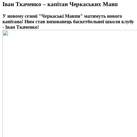
Іван Ткаченко – капітан Черкаських Мавп
У новому сезоні "Черкаські Мавпи" матимуть нового
капітана! Ним став вихованець баскетбольної школи клубу
- Іван Ткаченко!