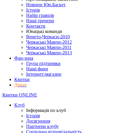
Новини Юн.Баскет
Історія
Набір гравців
Наші тренери
Контакти
Юнацькі команди
Венето-Черкаси-2010
Черкаські Мавпи-2012
Черкаські Мавпи-2011
Черкаські Мавпи-2013
Фан-зона
Група підтримки
Наші фани
Інтернет-магазин
Квитки
Донат
Квитки ONLINE
Клуб
Інформація по клуб
Історія
Досягнення
Партнери клубу
Соціальна відповідальність