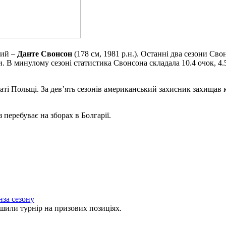
чий –
Данте Свонсон
(178 см, 1981 р.н.). Останні два сезони Св
и. В минулому сезоні статистика Свонсона складала 10.4 очок, 4.
ті Польщі. За дев’ять сезонів американський захисник захищав к
перебуває на зборах в Болгарії.
нза сезону
ли турнір на призових позиціях.