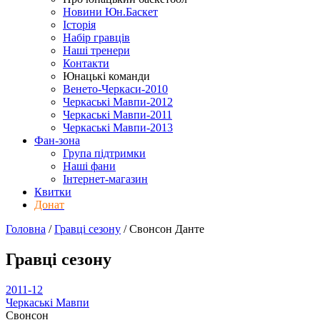
Новини Юн.Баскет
Історія
Набір гравців
Наші тренери
Контакти
Юнацькі команди
Венето-Черкаси-2010
Черкаські Мавпи-2012
Черкаські Мавпи-2011
Черкаські Мавпи-2013
Фан-зона
Група підтримки
Наші фани
Інтернет-магазин
Квитки
Донат
Головна
/
Гравці сезону
/
Свонсон Данте
Гравці сезону
2011-12
Черкаські Мавпи
Свонсон