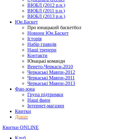
ВЮБЛ (2012 р.н.)
ВЮБЛ (2011 р.н.)
ВЮБЛ (2013 р.н.)
Юн.Баскет
Про юнацький баскетбол
Новини Юн.Баскет
Історія
Набір гравців
Наші тренери
Контакти
Юнацькі команди
Венето-Черкаси-2010
Черкаські Мавпи-2012
Черкаські Мавпи-2011
Черкаські Мавпи-2013
Фан-зона
Група підтримки
Наші фани
Інтернет-магазин
Квитки
Донат
Квитки ONLINE
Клуб