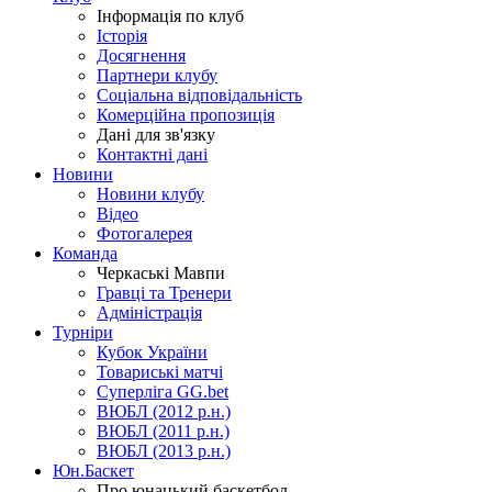
Інформація по клуб
Історія
Досягнення
Партнери клубу
Соціальна відповідальність
Комерційна пропозиція
Дані для зв'язку
Контактні дані
Новини
Новини клубу
Відео
Фотогалерея
Команда
Черкаські Мавпи
Гравці та Тренери
Адміністрація
Турніри
Кубок України
Товариські матчі
Суперліга GG.bet
ВЮБЛ (2012 р.н.)
ВЮБЛ (2011 р.н.)
ВЮБЛ (2013 р.н.)
Юн.Баскет
Про юнацький баскетбол