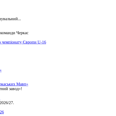
нувальний...
ї команди Черкас
о чемпіонату Європи U-16
»
еркаських Мавп»
тний завод»!
»
2026/27.
.26