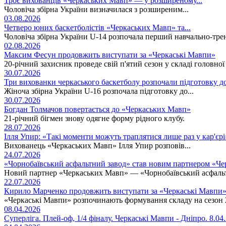
Троє вихованців «Черкаських Мавп» — у розширеному...
Чоловіча збірна України визначилася з розширеним...
03.08.2026
Четверо юних баскетболістів «Черкаських Мавп» та...
Чоловіча збірна України U-14 розпочала перший навчально-тре
02.08.2026
Максим Фесун продовжить виступати за «Черкаські Мавпи»
20-річний захисник проведе свій п'ятий сезон у складі головно
30.07.2026
Три вихованки черкаського баскетболу розпочали підготовку д
Жіноча збірна України U-16 розпочала підготовку до...
30.07.2026
Богдан Толмачов повертається до «Черкаських Мавп»
21-річний бігмен знову одягне форму рідного клубу.
28.07.2026
Ілля Упир: «Такі моменти можуть траплятися лише раз у кар'єрі
Вихованець «Черкаських Мавп» Ілля Упир розповів...
24.07.2026
«Чорнобаївський асфальтний завод» став новим партнером «Ч
Новий партнер «Черкаських Мавп» — «Чорнобаївський асфаль
22.07.2026
Кирило Марченко продовжить виступати за «Черкаські Мавпи
«Черкаські Мавпи» розпочинають формування складу на сезон 
08.04.2026
Суперліга. Плей-оф, 1/4 фіналу. Черкаські Мавпи - Дніпро. 8.04