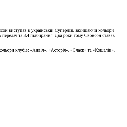
онсон виступав в українській Суперлізі, захищаючи кольори
5 передач та 3.4 підбирання. Два роки тому Свонсон ставав
ольори клубів: «Анвіл», «Асторія», «Сласк» та «Кошалін».