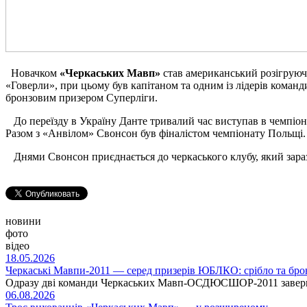
Новачком
«Черкаських Мавп»
став американський розігрую
«Говерли», при цьому був капітаном та одним із лідерів команд
бронзовим призером Суперліги.
До переїзду в Україну Данте тривалий час виступав в чемпіона
Разом з «Анвілом» Свонсон був фіналістом чемпіонату Польщі.
Днями Свонсон приєднається до черкаського клубу, який зараз 
новини
фото
відео
18.05.2026
Черкаські Мавпи-2011 — серед призерів ЮБЛКО: срібло та бро
Одразу дві команди Черкаських Мавп-ОСДЮСШОР-2011 заверши
06.08.2026