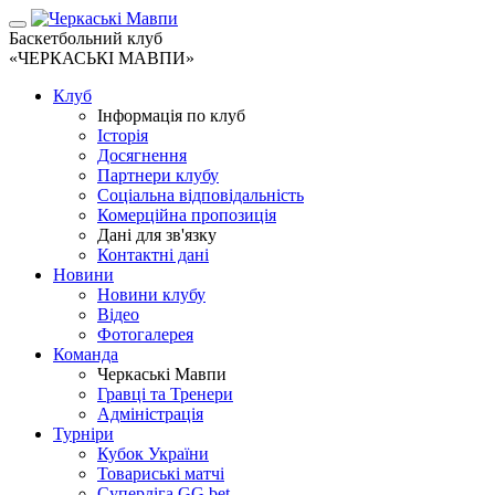
Баскетбольний клуб
«ЧЕРКАСЬКІ МАВПИ»
Клуб
Інформація по клуб
Історія
Досягнення
Партнери клубу
Соціальна відповідальність
Комерційна пропозиція
Дані для зв'язку
Контактні дані
Новини
Новини клубу
Відео
Фотогалерея
Команда
Черкаські Мавпи
Гравці та Тренери
Адміністрація
Турніри
Кубок України
Товариські матчі
Суперліга GG.bet