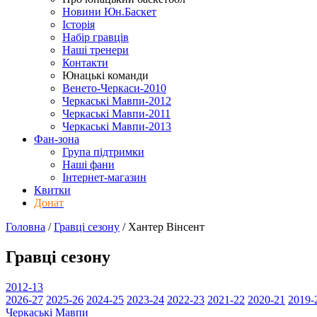
Новини Юн.Баскет
Історія
Набір гравців
Наші тренери
Контакти
Юнацькі команди
Венето-Черкаси-2010
Черкаські Мавпи-2012
Черкаські Мавпи-2011
Черкаські Мавпи-2013
Фан-зона
Група підтримки
Наші фани
Інтернет-магазин
Квитки
Донат
Головна
/
Гравці сезону
/
Хантер Вінсент
Гравці сезону
2012-13
2026-27
2025-26
2024-25
2023-24
2022-23
2021-22
2020-21
2019-
Черкаські Мавпи