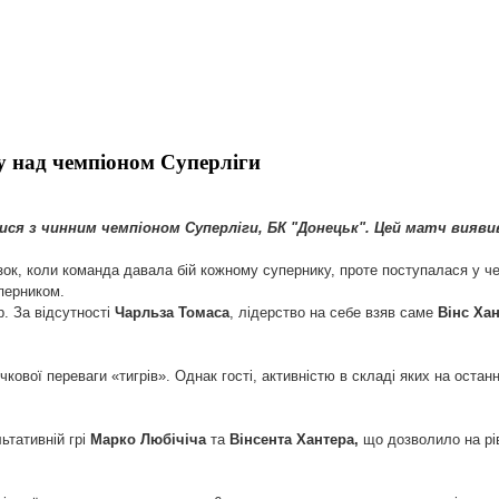
 над чемпіоном Суперліги
ися з чинним чемпіоном Суперліги, БК "Донецьк". Цей матч виявив
ок, коли команда давала бій кожному супернику, проте поступалася у чет
перником.
р. За відсутності
Чарльза Томаса
, лідерство на себе взяв саме
Вінс Хан
ої переваги «тигрів». Однак гості, активністю в складі яких на останні
ьтативній грі
Марко Любічіча
та
Вінсента Хантера,
що дозволило на рів