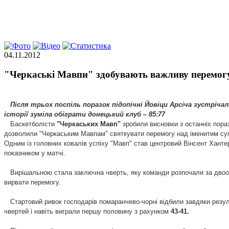
04.11.2012
"Черкаські Мавпи" здобувають важливу перемогу
Після трьох поспіль поразок підопічні Йовіци Арсіча зустрічал
історії зуміла обіграти донецький клуб – 85:77
Баскетболісти
"Черкаських Мавп"
зробили висновки з останніх пораз
дозволили "Черкаським Мавпам" святкувати перемогу над іменитим су
Одним із головних ковалів успіху "Мавп" став центровий Вінсент Ханте
показником у матчі.
Вирішальною стала заключна чверть, яку команди розпочали за двоочков
вирвати перемогу.
Стартовий ривок господарів помаранчево-чорні відбили завдяки резул
чвертей і навіть виграли першу половину з рахунком
43-41.