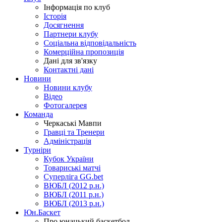
Інформація по клуб
Історія
Досягнення
Партнери клубу
Соціальна відповідальність
Комерційна пропозиція
Дані для зв'язку
Контактні дані
Новини
Новини клубу
Відео
Фотогалерея
Команда
Черкаські Мавпи
Гравці та Тренери
Адміністрація
Турніри
Кубок України
Товариські матчі
Суперліга GG.bet
ВЮБЛ (2012 р.н.)
ВЮБЛ (2011 р.н.)
ВЮБЛ (2013 р.н.)
Юн.Баскет
Про юнацький баскетбол