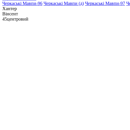
Черкаські Мавпи-96
Черкаські Мавпи (д)
Черкаські Мавпи-97
Ч
Хантер
Вінсент
45
центровий