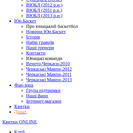
ВЮБЛ (2012 р.н.)
ВЮБЛ (2011 р.н.)
ВЮБЛ (2013 р.н.)
Юн.Баскет
Про юнацький баскетбол
Новини Юн.Баскет
Історія
Набір гравців
Наші тренери
Контакти
Юнацькі команди
Венето-Черкаси-2010
Черкаські Мавпи-2012
Черкаські Мавпи-2011
Черкаські Мавпи-2013
Фан-зона
Група підтримки
Наші фани
Інтернет-магазин
Квитки
Донат
Квитки ONLINE
Клуб