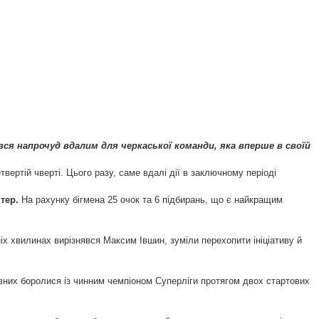
ся напрочуд вдалим для черкаської команди, яка вперше в своїй
вертій чверті. Цього разу, саме вдалі дії в заключному періоді
тер.
На рахунку бігмена 25 очок та 6 підбирань, що є найкращим
х хвилинах вирізнявся Максим Івшин, зуміли перехопити ініціативу й
них боролися із чинним чемпіоном Суперліги протягом двох стартових