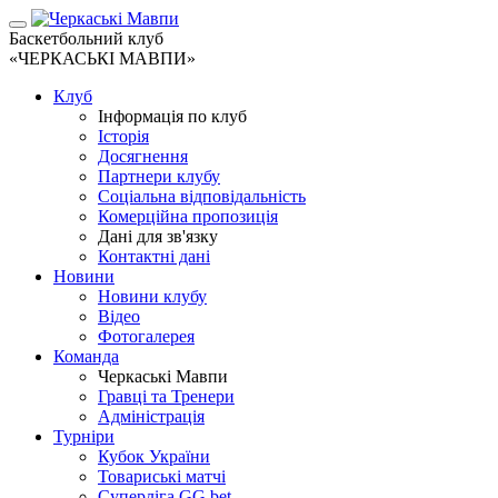
Баскетбольний клуб
«ЧЕРКАСЬКІ МАВПИ»
Клуб
Інформація по клуб
Історія
Досягнення
Партнери клубу
Соціальна відповідальність
Комерційна пропозиція
Дані для зв'язку
Контактні дані
Новини
Новини клубу
Відео
Фотогалерея
Команда
Черкаські Мавпи
Гравці та Тренери
Адміністрація
Турніри
Кубок України
Товариські матчі
Суперліга GG.bet