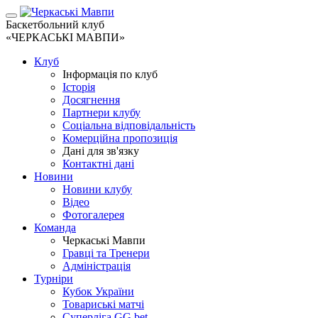
Баскетбольний клуб
«ЧЕРКАСЬКІ МАВПИ»
Клуб
Інформація по клуб
Історія
Досягнення
Партнери клубу
Соціальна відповідальність
Комерційна пропозиція
Дані для зв'язку
Контактні дані
Новини
Новини клубу
Відео
Фотогалерея
Команда
Черкаські Мавпи
Гравці та Тренери
Адміністрація
Турніри
Кубок України
Товариські матчі
Суперліга GG.bet