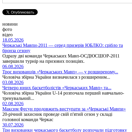
новини
фото
відео
18.05.2026
Черкаські Мавпи-2011 — серед призерів ЮБЛКО: срібло та
бронза сезону
Одразу дві команди Черкаських Мавп-ОСДЮСШОР-2011
завершили турнір на призових позиціях.
06.08.2026
Троє вихованців «Черкаських Мавп» — у розширеному...
Чоловіча збірна України визначилася з розширеним...
03.08.2026
Четверо юних баскетболістів «Черкаських Мавп» та...
Чоловіча збірна України U-14 розпочала перший навчально-
тренувальний...
02.08.2026
Максим Фесун продовжить виступати за «Черкаські Мавпи»
20-річний захисник проведе свій п'ятий сезон у складі
головної команди Черкас
30.07.2026
Три вихованки черкаського баскетболу розпочали підготовку