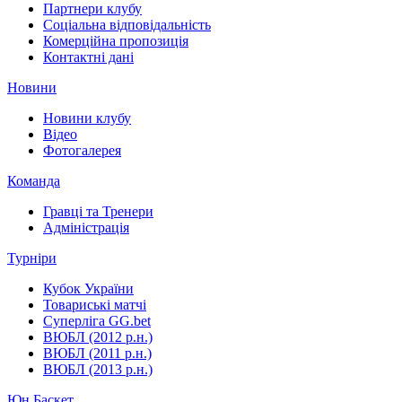
Партнери клубу
Соціальна відповідальність
Комерційна пропозиція
Контактні дані
Новини
Новини клубу
Відео
Фотогалерея
Команда
Гравці та Тренери
Адміністрація
Турніри
Кубок України
Товариські матчі
Суперліга GG.bet
ВЮБЛ (2012 р.н.)
ВЮБЛ (2011 р.н.)
ВЮБЛ (2013 р.н.)
Юн.Баскет