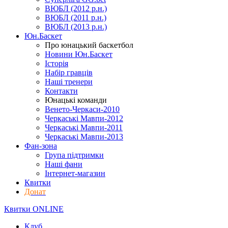
ВЮБЛ (2012 р.н.)
ВЮБЛ (2011 р.н.)
ВЮБЛ (2013 р.н.)
Юн.Баскет
Про юнацький баскетбол
Новини Юн.Баскет
Історія
Набір гравців
Наші тренери
Контакти
Юнацькі команди
Венето-Черкаси-2010
Черкаські Мавпи-2012
Черкаські Мавпи-2011
Черкаські Мавпи-2013
Фан-зона
Група підтримки
Наші фани
Інтернет-магазин
Квитки
Донат
Квитки ONLINE
Клуб