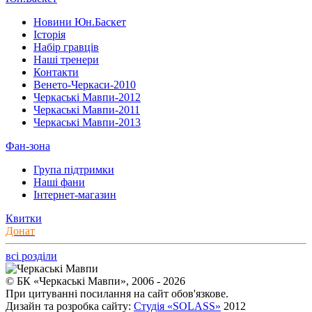
Новини Юн.Баскет
Історія
Набір гравців
Наші тренери
Контакти
Венето-Черкаси-2010
Черкаські Мавпи-2012
Черкаські Мавпи-2011
Черкаські Мавпи-2013
Фан-зона
Група підтримки
Наші фани
Інтернет-магазин
Квитки
Донат
всі розділи
© БК «Черкаські Мавпи», 2006 - 2026
При цитуванні посилання на сайт обов'язкове.
Дизайн та розробка сайту:
Студія «SOLASS»
2012