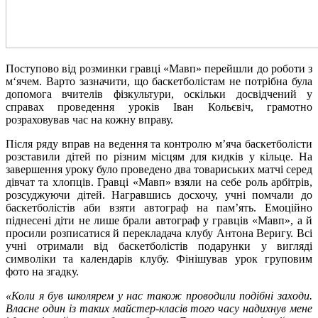
Поступово від розминки гравці «Мавп» перейшли до роботи з
м‘ячем. Варто зазначити, що баскетболістам не потрібна була
допомога вчителів фізкультури, оскільки досвідчений у
справах проведення уроків Іван Кольєвіч, грамотно
розраховував час на кожну вправу.
Після ряду вправ на ведення та контролю м’яча баскетболісти
розставили дітей по різним місцям для кидків у кільце. На
завершення уроку було проведено два товариських матчі серед
дівчат та хлопців. Гравці «Мавп» взяли на себе роль арбітрів,
розсуджуючи дітей. Награвшись досхочу, учні помчали до
баскетболістів аби взяти автограф на пам’ять. Емоційно
піднесені діти не лише брали автограф у гравців «Мавп», а й
просили розписатися й перекладача клубу Антона Веригу. Всі
учні отримали від баскетболістів подарунки у вигляді
символіки та календарів клубу.
Фінішував урок груповим
фото на згадку.
«Коли я був школярем у нас також проводили подібні заходи.
Власне один із таких майстер-класів того часу надихнув мене