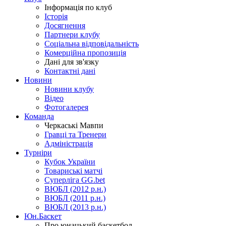
Інформація по клуб
Історія
Досягнення
Партнери клубу
Соціальна відповідальність
Комерційна пропозиція
Дані для зв'язку
Контактні дані
Новини
Новини клубу
Відео
Фотогалерея
Команда
Черкаські Мавпи
Гравці та Тренери
Адміністрація
Турніри
Кубок України
Товариські матчі
Суперліга GG.bet
ВЮБЛ (2012 р.н.)
ВЮБЛ (2011 р.н.)
ВЮБЛ (2013 р.н.)
Юн.Баскет
Про юнацький баскетбол