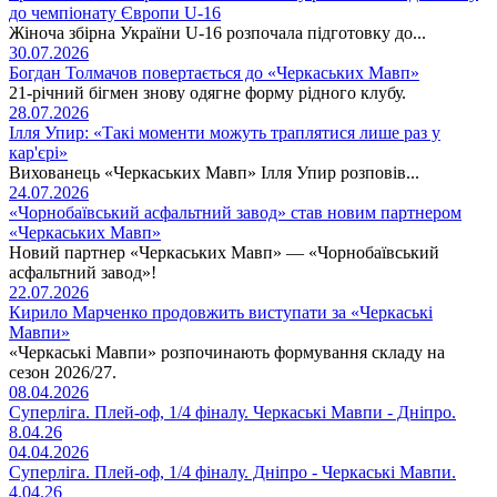
до чемпіонату Європи U-16
Жіноча збірна України U-16 розпочала підготовку до...
30.07.2026
Богдан Толмачов повертається до «Черкаських Мавп»
21-річний бігмен знову одягне форму рідного клубу.
28.07.2026
Ілля Упир: «Такі моменти можуть траплятися лише раз у
кар'єрі»
Вихованець «Черкаських Мавп» Ілля Упир розповів...
24.07.2026
«Чорнобаївський асфальтний завод» став новим партнером
«Черкаських Мавп»
Новий партнер «Черкаських Мавп» — «Чорнобаївський
асфальтний завод»!
22.07.2026
Кирило Марченко продовжить виступати за «Черкаські
Мавпи»
«Черкаські Мавпи» розпочинають формування складу на
сезон 2026/27.
08.04.2026
Суперліга. Плей-оф, 1/4 фіналу. Черкаські Мавпи - Дніпро.
8.04.26
04.04.2026
Суперліга. Плей-оф, 1/4 фіналу. Дніпро - Черкаські Мавпи.
4.04.26