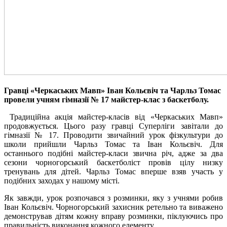
Гравці «Черкаських Мавп» Іван Кольєвіч та Чарльз Томас
провели учням гімназії № 17 майстер-клас з баскетболу.
Традиційна акція майстер-класів від «Черкаських Мавп»
продовжується. Цього разу гравці Суперліги завітали до
гімназії № 17. Проводити звичайний урок фізкультури до
школи прийшли Чарльз Томас та Іван Кольєвіч. Для
останнього подібні майстер-класи звична річ, адже за два
сезони чорногорський баскетболіст провів цілу низку
тренувань для дітей. Чарльз Томас вперше взяв участь у
подібних заходах у нашому місті.
Як завжди, урок розпочався з розминки, яку з учнями робив
Іван Кольєвіч. Чорногорський захисник ретельно та виважено
демонстрував дітям кожну вправу розминки, піклуючись про
правильність виконання кожного елементу.