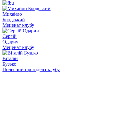
Михайло
Бродський
Меценат клубу
Сергій
Одарич
Меценат клубу
Віталій
Бузько
Почесний президент клубу