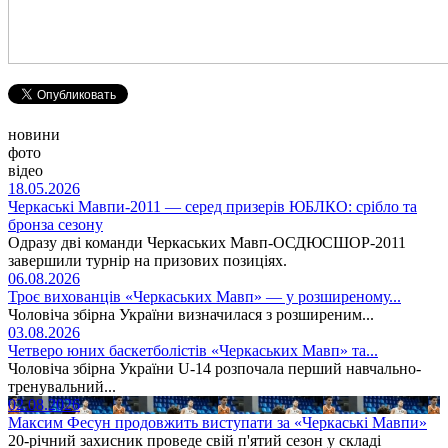
новини
фото
відео
18.05.2026
Черкаські Мавпи-2011 — серед призерів ЮБЛКО: срібло та
бронза сезону
Одразу дві команди Черкаських Мавп-ОСДЮСШОР-2011
завершили турнір на призових позиціях.
06.08.2026
Троє вихованців «Черкаських Мавп» — у розширеному...
Чоловіча збірна України визначилася з розширеним...
03.08.2026
Четверо юних баскетболістів «Черкаських Мавп» та...
Чоловіча збірна України U-14 розпочала перший навчально-
тренувальний...
02.08.2026
Максим Фесун продовжить виступати за «Черкаські Мавпи»
20-річний захисник проведе свій п'ятий сезон у складі