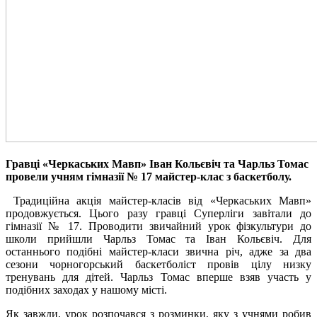
Гравці «Черкаських Мавп» Іван Кольєвіч та Чарльз Томас
провели учням гімназії № 17 майстер-клас з баскетболу.
Традиційна акція майстер-класів від «Черкаських Мавп»
продовжується. Цього разу гравці Суперліги завітали до
гімназії № 17. Проводити звичайний урок фізкультури до
школи прийшли Чарльз Томас та Іван Кольєвіч. Для
останнього подібні майстер-класи звична річ, адже за два
сезони чорногорський баскетболіст провів цілу низку
тренувань для дітей. Чарльз Томас вперше взяв участь у
подібних заходах у нашому місті.
Як завжди, урок розпочався з розминки, яку з учнями робив