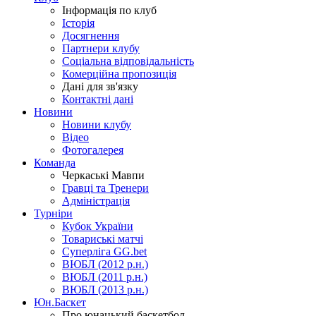
Інформація по клуб
Історія
Досягнення
Партнери клубу
Соціальна відповідальність
Комерційна пропозиція
Дані для зв'язку
Контактні дані
Новини
Новини клубу
Відео
Фотогалерея
Команда
Черкаські Мавпи
Гравці та Тренери
Адміністрація
Турніри
Кубок України
Товариські матчі
Суперліга GG.bet
ВЮБЛ (2012 р.н.)
ВЮБЛ (2011 р.н.)
ВЮБЛ (2013 р.н.)
Юн.Баскет
Про юнацький баскетбол