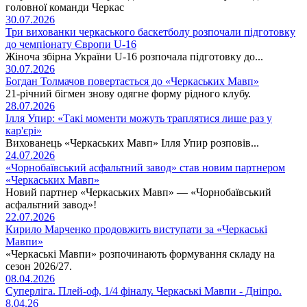
головної команди Черкас
30.07.2026
Три вихованки черкаського баскетболу розпочали підготовку
до чемпіонату Європи U-16
Жіноча збірна України U-16 розпочала підготовку до...
30.07.2026
Богдан Толмачов повертається до «Черкаських Мавп»
21-річний бігмен знову одягне форму рідного клубу.
28.07.2026
Ілля Упир: «Такі моменти можуть траплятися лише раз у
кар'єрі»
Вихованець «Черкаських Мавп» Ілля Упир розповів...
24.07.2026
«Чорнобаївський асфальтний завод» став новим партнером
«Черкаських Мавп»
Новий партнер «Черкаських Мавп» — «Чорнобаївський
асфальтний завод»!
22.07.2026
Кирило Марченко продовжить виступати за «Черкаські
Мавпи»
«Черкаські Мавпи» розпочинають формування складу на
сезон 2026/27.
08.04.2026
Суперліга. Плей-оф, 1/4 фіналу. Черкаські Мавпи - Дніпро.
8.04.26