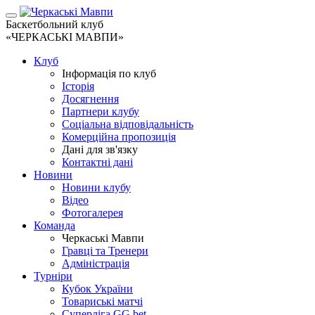
Баскетбольний клуб
«ЧЕРКАСЬКІ МАВПИ»
Клуб
Інформація по клуб
Історія
Досягнення
Партнери клубу
Соціальна відповідальність
Комерційна пропозиція
Дані для зв'язку
Контактні дані
Новини
Новини клубу
Відео
Фотогалерея
Команда
Черкаські Мавпи
Гравці та Тренери
Адміністрація
Турніри
Кубок України
Товариські матчі
Суперліга GG.bet