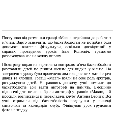
Поступово від розминки гравці «Мавп» перейшли до роботи з
м‘ячем. Варто зазначити, що баскетболістам не потрібна була
допомога вчителів фізкультури, оскільки досвідчений у
справах проведення уроків Іван Кольєвіч, грамотно
розраховував час на кожну вправу.
Після ряду вправ на ведення та контролю м’яча баскетболісти
розставили дітей по різним місцям для кидків у кільце. На
завершення уроку було проведено два товариських матчі серед
дівчат та хлопців. Гравці «Мавп» взяли на себе роль арбітрів,
розсуджуючи дітей. Награвшись досхочу, учні помчали до
баскетболістів аби взяти автограф на пам’ять. Емоційно
піднесені діти не лише брали автограф у гравців «Мавп», а й
просили розписатися й перекладача клубу Антона Веригу. Всі
учні отримали від баскетболістів подарунки у вигляді
символіки та календарів клубу.
Фінішував урок груповим
фото на згадку.