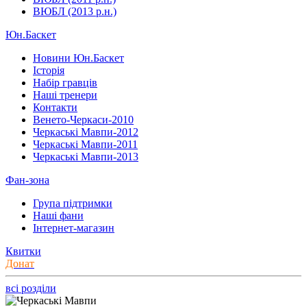
ВЮБЛ (2013 р.н.)
Юн.Баскет
Новини Юн.Баскет
Історія
Набір гравців
Наші тренери
Контакти
Венето-Черкаси-2010
Черкаські Мавпи-2012
Черкаські Мавпи-2011
Черкаські Мавпи-2013
Фан-зона
Група підтримки
Наші фани
Інтернет-магазин
Квитки
Донат
всі розділи