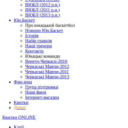
ВЮБЛ (2012 р.н.)
ВЮБЛ (2011 р.н.)
ВЮБЛ (2013 р.н.)
Юн.Баскет
Про юнацький баскетбол
Новини Юн.Баскет
Історія
Набір гравців
Наші тренери
Контакти
Юнацькі команди
Венето-Черкаси-2010
Черкаські Мавпи-2012
Черкаські Мавпи-2011
Черкаські Мавпи-2013
Фан-зона
Група підтримки
Наші фани
Інтернет-магазин
Квитки
Донат
Квитки ONLINE
Клуб