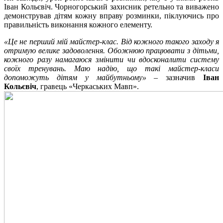
Іван Кольєвіч. Чорногорський захисник ретельно та виважено
демонстрував дітям кожну вправу розминки, піклуючись про
правильність виконання кожного елементу.
«Це не перший мій майстер-клас. Від кожного такого заходу я
отримую велике задоволення. Обожнюю працювати з дітьми,
кожного разу намагаюся змінити чи вдосконалити систему
своїх тренувань. Маю надію, що такі майстер-класи
допоможуть дітям у майбутньому»
– зазначив
Іван
Кольєвіч
, гравець «Черкаських Мавп».