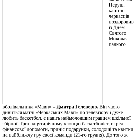
Неруш,
капітан
черкасців
поздоровив
із Днем
Святого
Миколая
палкого
вболівальника «Мавп» –
Дмитра Гелеверю.
Він часто
дивиться матчі «Черкаських Мавп» по телевізору і дуже
любить баскетбол, є навіть наймолодшим гравцем шкільної
збірної. Тринадцятирічному хлопцю баскетболіст, окрім
фінансової допомоги, приніс подарунки, солодощі та квитки
на найближчу гру своєї команди (21-го грудня). До того ж