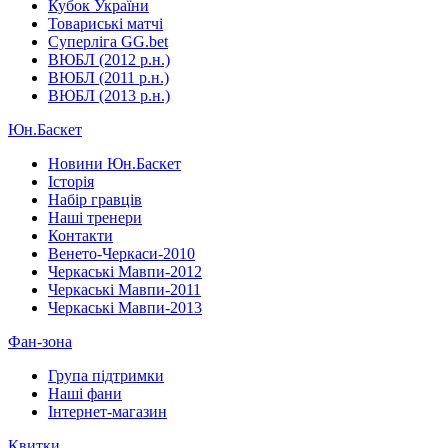
Кубок України
Товариські матчі
Суперліга GG.bet
ВЮБЛ (2012 р.н.)
ВЮБЛ (2011 р.н.)
ВЮБЛ (2013 р.н.)
Юн.Баскет
Новини Юн.Баскет
Історія
Набір гравців
Наші тренери
Контакти
Венето-Черкаси-2010
Черкаські Мавпи-2012
Черкаські Мавпи-2011
Черкаські Мавпи-2013
Фан-зона
Група підтримки
Наші фани
Інтернет-магазин
Квитки