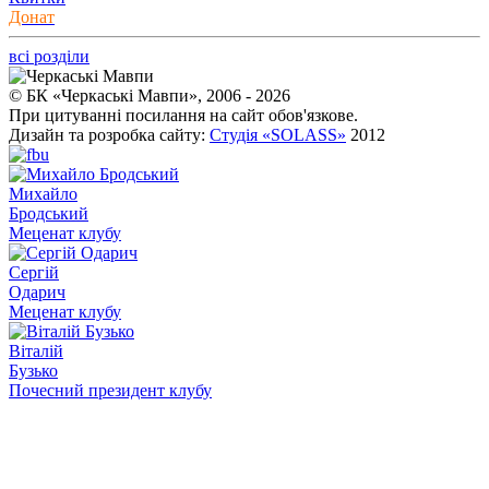
Донат
всі розділи
© БК «Черкаські Мавпи», 2006 - 2026
При цитуванні посилання на сайт обов'язкове.
Дизайн та розробка сайту:
Студія «SOLASS»
2012
Михайло
Бродський
Меценат клубу
Сергій
Одарич
Меценат клубу
Віталій
Бузько
Почесний президент клубу