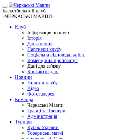
Баскетбольний клуб
«ЧЕРКАСЬКІ МАВПИ»
Клуб
Інформація по клуб
Історія
Досягнення
Партнери клубу
Соціальна відповідальність
Комерційна пропозиція
Дані для зв'язку
Контактні дані
Новини
Новини клубу
Відео
Фотогалерея
Команда
Черкаські Мавпи
Гравці та Тренери
Адміністрація
Турніри
Кубок України
Товариські матчі
Суперліга GG.bet