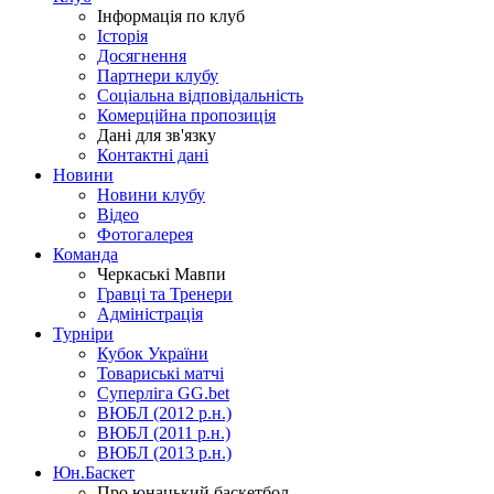
Інформація по клуб
Історія
Досягнення
Партнери клубу
Соціальна відповідальність
Комерційна пропозиція
Дані для зв'язку
Контактні дані
Новини
Новини клубу
Відео
Фотогалерея
Команда
Черкаські Мавпи
Гравці та Тренери
Адміністрація
Турніри
Кубок України
Товариські матчі
Суперліга GG.bet
ВЮБЛ (2012 р.н.)
ВЮБЛ (2011 р.н.)
ВЮБЛ (2013 р.н.)
Юн.Баскет
Про юнацький баскетбол