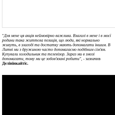
"
Для мене ця акція неймовірно важлива. Взагалі в мене і в моєї
родини така життєва позиція, що люди, які нормально
живуть, в злагоді та достатку мають допомагати іншим. В
Литві ми з дружиною часто допомагаємо подібним сім'ям.
Купували холодильник та телевізор. Зараз ми в змозі
допомагати, тому ми це зобов'язані робити",
- зазначив
Делінінкайтіс.