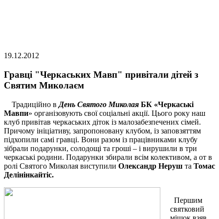
19.12.2012
Гравці "Черкаських Мавп" привітали дітей з
Святим Миколаєм
Традиційно в
Д
ень Святого Миколая
БК
«Черкаські
Мавпи
» організовують свої соціальні акції. Цього року наш
клуб привітав черкаських діток із малозабезпечених сімей.
Причому ініціативу, запропоновану клубом, із заповзяттям
підхопили самі гравці. Вони разом із працівниками клубу
зібрали подарунки, солодощі та гроші – і вирушили в три
черкаські родини. Подарунки збирали всім колективом, а от в
ролі Святого Миколая виступили
Олександр Неруш
та
Томас
Делінінкайтіс.
Першим
святковий
мішок взяв