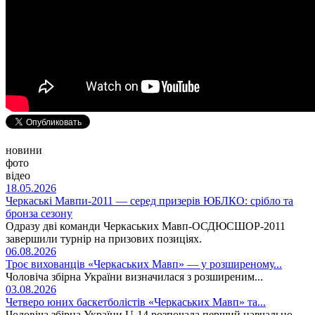
новини
фото
відео
18.05.2026
Черкаські Мавпи-2011 — серед призерів ЮБЛКО: срібло та
бронза сезону
Одразу дві команди Черкаських Мавп-ОСДЮСШОР-2011
завершили турнір на призових позиціях.
06.08.2026
Троє вихованців «Черкаських Мавп» — у розширеному...
Чоловіча збірна України визначилася з розширеним...
03.08.2026
Четверо юних баскетболістів «Черкаських Мавп» та...
Чоловіча збірна України U-14 розпочала перший навчально-