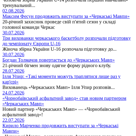
тренувальний...
02.08.2026
Максим Фесун продовжить виступати за «Черкаські Мавпи»
20-річний захисник проведе свій п'ятий сезон у складі
головної команди Черкас
30.07.2026
Три вихованки черкаського баскетболу розпочали підготовку
до чемпіонату Європи U-16
Жіноча збірна України U-16 розпочала підготовку до...
30.07.2026
Богдан Толмачов повертається до «Черкаських Мавп»
21-річний бігмен знову одягне форму рідного клубу.
28.07.2026
Ілля Упир: «Такі моменти можуть траплятися лише раз у
кар'єрі»
Вихованець «Черкаських Мавп» Ілля Упир розповів...
24.07.2026
«Чорнобаївський асфальтний завод» став новим партнером
«Черкаських Мавп»
Новий партнер «Черкаських Мавп» — «Чорнобаївський
асфальтний завод»!
22.07.2026
Кирило Марченко продовжить виступати за «Черкаські
Мавпи»