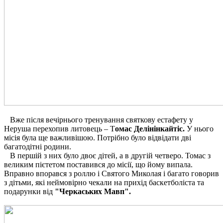
Вже після вечірнього тренування святкову естафету у
Неруша перехопив литовець – Т
омас Делінінкайтіс.
У нього
місія була ще важливішою. Потрібно було відвідати дві
багатодітні родини.
В першій з них було двоє дітей, а в другій четверо. Томас з
великим пієтетом поставився до місії, що йому випала.
Вправно впорався з роллю і Святого Миколая і багато говорив
з дітьми, які неймовірно чекали на прихід баскетболіста та
подарунки від
"Черкаських Мавп".