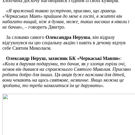
хлопчина досхочу наговорився з одним із своїх кумирів.
«Я вражений такою зустріччю, приємно, що гравець
«Черкаських Мавп» прийшов до мене в гості, в житті він
набагато вищий, ніж я думав, може, таких високих я ніколи і
не бачив»,
– говорить Дмитро.
За словами самого
Олександра Неруша
, він відразу
відгукнувся на цю соціальну акцію і навіть в дечому відчув
себе Святим Миколаєм.
Олександр Неруш, захисник БК «Черкаські Мавпи»
:
«Коли я дарував подарунки, то бачив, як у хлопця горіли очі,
немов він дивився на справжнього Святого Миколая. Приємно
робити добро для інших. Ця акція дуже важлива для дітей,
вони чекають на щось святкове, незвичне. Якщо можна це
зробити, то треба намагатися їм це дарувати».