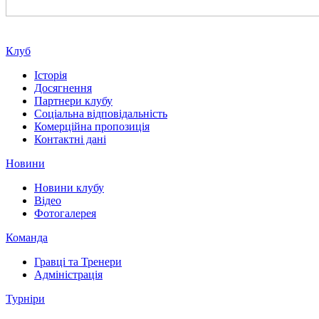
Клуб
Історія
Досягнення
Партнери клубу
Соціальна відповідальність
Комерційна пропозиція
Контактні дані
Новини
Новини клубу
Відео
Фотогалерея
Команда
Гравці та Тренери
Адміністрація
Турніри