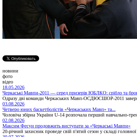
новини
фото
відео
18.05.2026
Черкаські Мавпи-2011 — серед призерів ЮБЛКО: срібло та бро
Одразу дві команди Черкаських Мавп-ОСДЮСШОР-2011 заверши
03.08.2026
Четверо юних баскетболістів «Черкаських Мавп» та...
Чоловіча збірна України U-14 розпочала перший навчально-тре
02.08.2026
Максим Фесун продовжить виступати за «Черкаські Мавпи»
20-річний захисник проведе свій п'ятий сезон у складі головно
30.07.2026