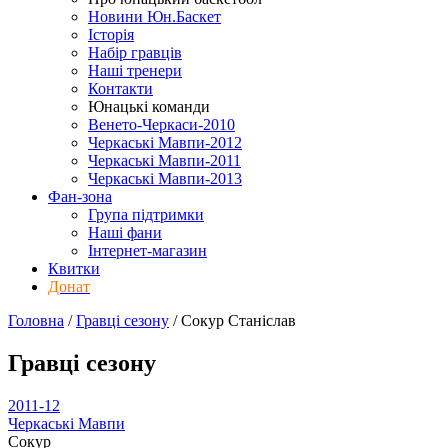
Новини Юн.Баскет
Історія
Набір гравців
Наші тренери
Контакти
Юнацькі команди
Венето-Черкаси-2010
Черкаські Мавпи-2012
Черкаські Мавпи-2011
Черкаські Мавпи-2013
Фан-зона
Група підтримки
Наші фани
Інтернет-магазин
Квитки
Донат
Головна
/
Гравці сезону
/
Сокур Станіслав
Гравці сезону
2011-12
Черкаські Мавпи
Сокур