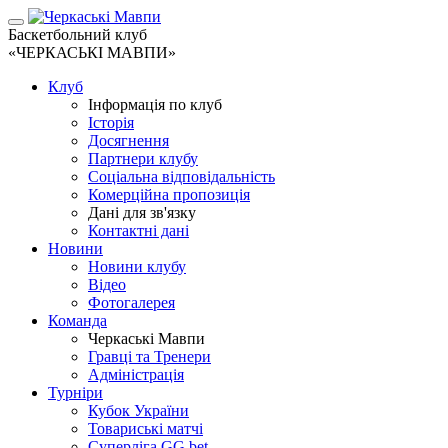
Баскетбольний клуб
«ЧЕРКАСЬКІ МАВПИ»
Клуб
Інформація по клуб
Історія
Досягнення
Партнери клубу
Соціальна відповідальність
Комерційна пропозиція
Дані для зв'язку
Контактні дані
Новини
Новини клубу
Відео
Фотогалерея
Команда
Черкаські Мавпи
Гравці та Тренери
Адміністрація
Турніри
Кубок України
Товариські матчі
Суперліга GG.bet