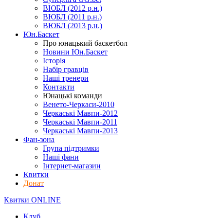
ВЮБЛ (2012 р.н.)
ВЮБЛ (2011 р.н.)
ВЮБЛ (2013 р.н.)
Юн.Баскет
Про юнацький баскетбол
Новини Юн.Баскет
Історія
Набір гравців
Наші тренери
Контакти
Юнацькі команди
Венето-Черкаси-2010
Черкаські Мавпи-2012
Черкаські Мавпи-2011
Черкаські Мавпи-2013
Фан-зона
Група підтримки
Наші фани
Інтернет-магазин
Квитки
Донат
Квитки ONLINE
Клуб