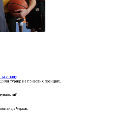
нза сезону
ли турнір на призових позиціях.
нувальний...
ї команди Черкас