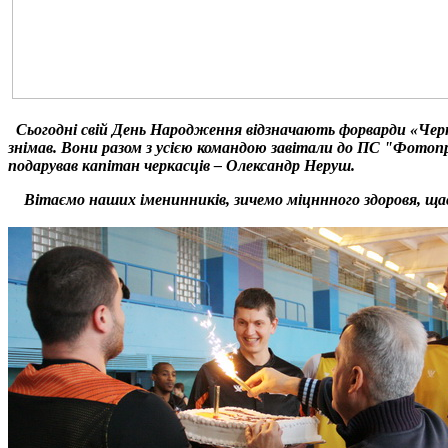
Сьогодні свій День Народження відзначають форварди «Черк
знімав. Вони разом з усією командою завітали до ПС "Фотоп
подарував капітан черкасців – Олександр Неруш.
Вітаємо наших іменинників, зичемо міцннного здоровя, щас