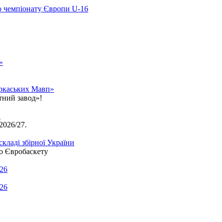
о чемпіонату Європи U-16
»
еркаських Мавп»
тний завод»!
»
2026/27.
кладі збірної України
то Євробаскету
.26
.26