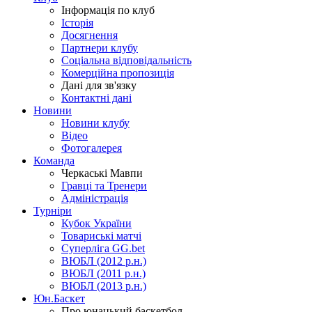
Інформація по клуб
Історія
Досягнення
Партнери клубу
Соціальна відповідальність
Комерційна пропозиція
Дані для зв'язку
Контактні дані
Новини
Новини клубу
Відео
Фотогалерея
Команда
Черкаські Мавпи
Гравці та Тренери
Адміністрація
Турніри
Кубок України
Товариські матчі
Суперліга GG.bet
ВЮБЛ (2012 р.н.)
ВЮБЛ (2011 р.н.)
ВЮБЛ (2013 р.н.)
Юн.Баскет
Про юнацький баскетбол