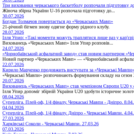
Три вихованки черкаського баскетболу розпочали підготовку д
Жіноча збірна України U-16 розпочала підготовку до...
30.07.2026
Богдан Толмачов повертається до «Черкаських Мавп»
21-річний бігмен знову одягне форму рідного клубу.
28.07.2026
Ілля Упир: «Такі моменти можуть траплятися лише раз у кар'єрі
Вихованець «Черкаських Мавп» Ілля Упир розповів...
24.07.2026
«Чорнобаївський асфальтний завод» став новим партнером «Ч
Новий партнер «Черкаських Мавп» — «Чорнобаївський асфаль
22.07.2026
Кирило Марченко продовжить виступати за «Черкаські Мавпи
«Черкаські Мавпи» розпочинають формування складу на сезон 
20.07.2026
Вихованець «Черкаських Мавп» став чемпіоном Європи U20 у с
Ілля Упир допоміг збірній України U20 здобути історичне золо
08.04.2026
Суперліга. Плей-оф, 1/4 фіналу. Черкаські Мавпи - Дніпро. 8.04
04.04.2026
Суперліга. Плей-оф, 1/4 фіналу. Дніпро - Черкаські Мавпи. 4.04
27.03.2026
Харківські Соколи - Черкаські Мавпи. 27.03.26
07.03.2026