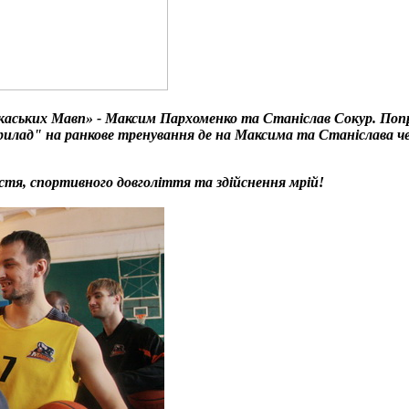
аських Мавп» - Максим Пархоменко та Станіслав Сокур. Попр
рилад" на ранкове тренування де на Максима та Станіслава че
тя, спортивного довголіття та здійснення мрій!