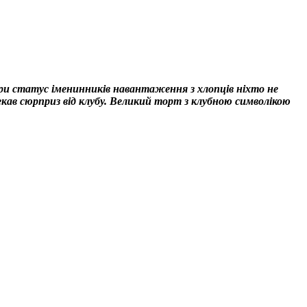
и статус іменинників навантаження з хлопців ніхто не
кав сюрприз від клубу. Великий торт з клубною символікою