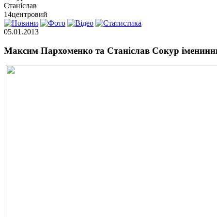
Станіслав
14
центровий
05.01.2013
Максим Пархоменко та Станіслав Сокур іменинн