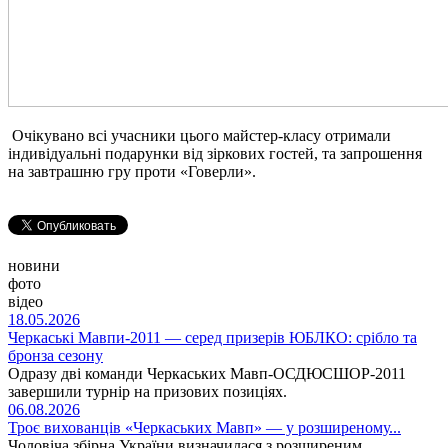
Очікувано всі учасники цього майстер-класу отримали
індивідуальні подарунки від зіркових гостей, та запрошення
на завтрашню гру проти «Говерли».
новини
фото
відео
18.05.2026
Черкаські Мавпи-2011 — серед призерів ЮБЛКО: срібло та
бронза сезону
Одразу дві команди Черкаських Мавп-ОСДЮСШОР-2011
завершили турнір на призових позиціях.
06.08.2026
Троє вихованців «Черкаських Мавп» — у розширеному...
Чоловіча збірна України визначилася з розширеним...