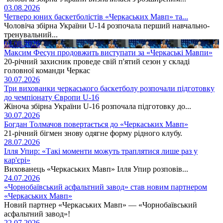
03.08.2026
Четверо юних баскетболістів «Черкаських Мавп» та...
Чоловіча збірна України U-14 розпочала перший навчально-
тренувальний...
02.08.2026
Максим Фесун продовжить виступати за «Черкаські Мавпи»
20-річний захисник проведе свій п'ятий сезон у складі
головної команди Черкас
30.07.2026
Три вихованки черкаського баскетболу розпочали підготовку
до чемпіонату Європи U-16
Жіноча збірна України U-16 розпочала підготовку до...
30.07.2026
Богдан Толмачов повертається до «Черкаських Мавп»
21-річний бігмен знову одягне форму рідного клубу.
28.07.2026
Ілля Упир: «Такі моменти можуть траплятися лише раз у
кар'єрі»
Вихованець «Черкаських Мавп» Ілля Упир розповів...
24.07.2026
«Чорнобаївський асфальтний завод» став новим партнером
«Черкаських Мавп»
Новий партнер «Черкаських Мавп» — «Чорнобаївський
асфальтний завод»!
22.07.2026