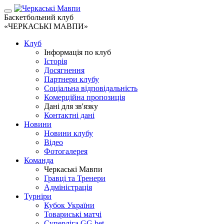
Баскетбольний клуб
«ЧЕРКАСЬКІ МАВПИ»
Клуб
Інформація по клуб
Історія
Досягнення
Партнери клубу
Соціальна відповідальність
Комерційна пропозиція
Дані для зв'язку
Контактні дані
Новини
Новини клубу
Відео
Фотогалерея
Команда
Черкаські Мавпи
Гравці та Тренери
Адміністрація
Турніри
Кубок України
Товариські матчі
Суперліга GG.bet