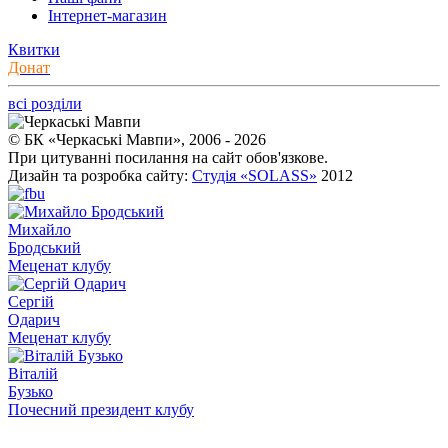
Інтернет-магазин
Квитки
Донат
всі розділи
© БК «Черкаські Мавпи», 2006 - 2026
При цитуванні посилання на сайт обов'язкове.
Дизайн та розробка сайту:
Студія «SOLASS»
2012
Михайло
Бродський
Меценат клубу
Сергій
Одарич
Меценат клубу
Віталій
Бузько
Почесний президент клубу