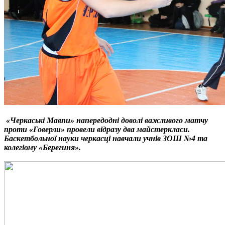
«Черкаські Мавпи» напередодні доволі важливого матчу
проти «Говерли» провели відразу два майстеркласи.
Баскетбольної науки черкасці навчали учнів ЗОШ №4 та
колегіому «Берегиня».