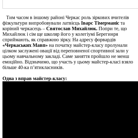
Тим часом в іншому районі Черкас роль зіркових вчителів
фізкультури випробовували латвієць
Іварс Тімерманіс
та
коріний черкасець –
Святослав Михайлюк.
Попри те, що
Михайлюк і сім ще школяр його у колегіумі Берегинря
сприймають, як справжню зірку. На адресу форвардів
«Черкаських Мавп»
на початку майстер-класу пролунали
цілком заслужені овації від переповненої спортивної зали у
цьому навчальному закладі. Саме заняття пройшло не менш
емоційно. Відзначимо, що участь у цьому майстер-класі взяло
більше 40-ка п’ятикласників.
Одна з вправ майстер-класу: