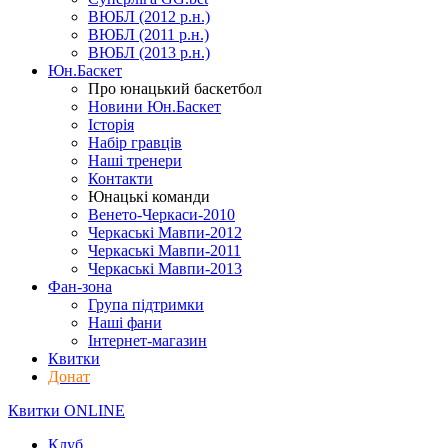
ВЮБЛ (2012 р.н.)
ВЮБЛ (2011 р.н.)
ВЮБЛ (2013 р.н.)
Юн.Баскет
Про юнацький баскетбол
Новини Юн.Баскет
Історія
Набір гравців
Наші тренери
Контакти
Юнацькі команди
Венето-Черкаси-2010
Черкаські Мавпи-2012
Черкаські Мавпи-2011
Черкаські Мавпи-2013
Фан-зона
Група підтримки
Наші фани
Інтернет-магазин
Квитки
Донат
Квитки ONLINE
Клуб