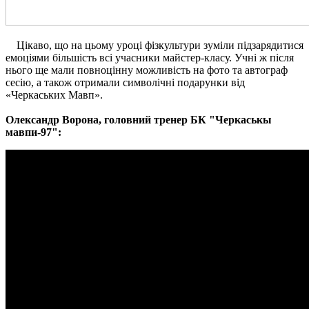
Цікаво, що на цьому уроці фізкультури зуміли підзарядитися
емоціями більшість всі учасники майстер-класу. Учні ж після
нього ще мали повноцінну можливість на фото та автограф
сесію, а також отримали символічні подарунки від
«Черкаських Мавп».
Олександр Ворона, головний тренер БК "Черкаськы
мавпи-97":