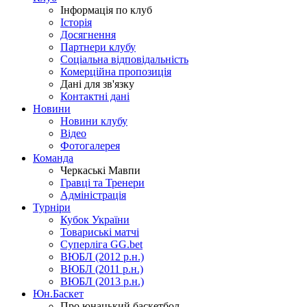
Інформація по клуб
Історія
Досягнення
Партнери клубу
Соціальна відповідальність
Комерційна пропозиція
Дані для зв'язку
Контактні дані
Новини
Новини клубу
Відео
Фотогалерея
Команда
Черкаські Мавпи
Гравці та Тренери
Адміністрація
Турніри
Кубок України
Товариські матчі
Суперліга GG.bet
ВЮБЛ (2012 р.н.)
ВЮБЛ (2011 р.н.)
ВЮБЛ (2013 р.н.)
Юн.Баскет
Про юнацький баскетбол