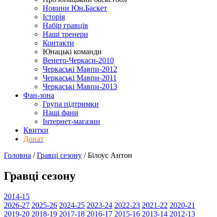
Новини Юн.Баскет
Історія
Набір гравців
Наші тренери
Контакти
Юнацькі команди
Венето-Черкаси-2010
Черкаські Мавпи-2012
Черкаські Мавпи-2011
Черкаські Мавпи-2013
Фан-зона
Група підтримки
Наші фани
Інтернет-магазин
Квитки
Донат
Головна
/
Гравці сезону
/
Білоус Антон
Гравці сезону
2014-15
2026-27
2025-26
2024-25
2023-24
2022-23
2021-22
2020-21
2019-20
2018-19
2017-18
2016-17
2015-16
2013-14
2012-13