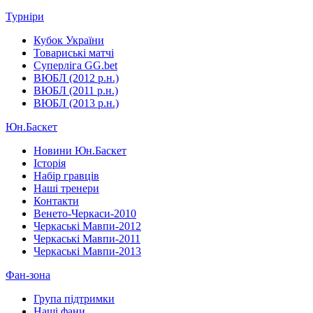
Турніри
Кубок України
Товариські матчі
Суперліга GG.bet
ВЮБЛ (2012 р.н.)
ВЮБЛ (2011 р.н.)
ВЮБЛ (2013 р.н.)
Юн.Баскет
Новини Юн.Баскет
Історія
Набір гравців
Наші тренери
Контакти
Венето-Черкаси-2010
Черкаські Мавпи-2012
Черкаські Мавпи-2011
Черкаські Мавпи-2013
Фан-зона
Група підтримки
Наші фани