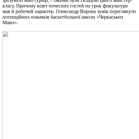
зрозуміло міні-турнір, - такими були складові цього майстер-
класу. Причому візит почесних гостей на урок фізкультури
мав й робочий характер. Олександр Ворона зумів переглянути
потенційних новачків баскетбольної школи «Черкаських
Мавп».