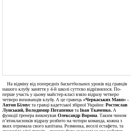
На відміну від попередніх баскетбольних уроків від гравців
нашого клубу заняття у 4-й школі суттєво відрізнялося. По-
перше участь у цьому майстер-класі взяло відразу четверо
четверо вихованців клубу. А це гравець
«Черкаських Мавп» -
Антон Білоус
та гравці кадетської збірної України:
Ростислав
Лунський, Володимир Потапенко
та
Іван Ткаченко.
А
функції тренера виконував
Олександр Ворона
. Таким чином
п’ятикласників відразу розбито на чотири команда, кожна з
яких отримала свого капітана. Розминка, веселі естафети, та