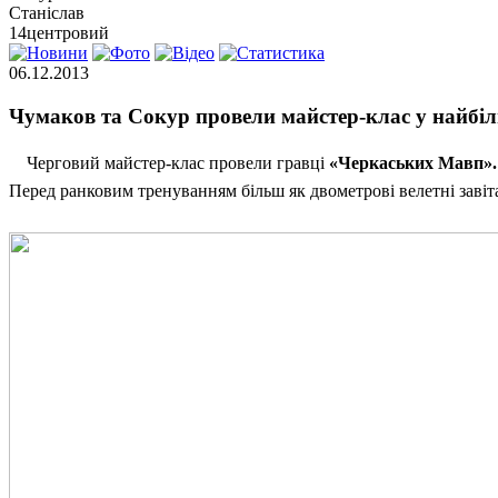
Станіслав
14
центровий
06.12.2013
Чумаков та Сокур провели майстер-клас у найбі
Черговий майстер-клас провели гравці
«Черкаських Мавп».
Перед ранковим тренуванням більш як двометрові велетні зав