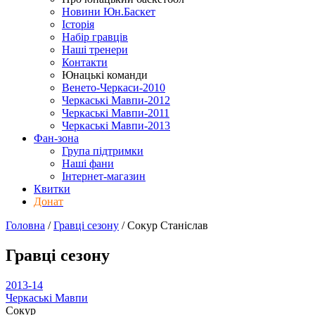
Новини Юн.Баскет
Історія
Набір гравців
Наші тренери
Контакти
Юнацькі команди
Венето-Черкаси-2010
Черкаські Мавпи-2012
Черкаські Мавпи-2011
Черкаські Мавпи-2013
Фан-зона
Група підтримки
Наші фани
Інтернет-магазин
Квитки
Донат
Головна
/
Гравці сезону
/
Сокур Станіслав
Гравці сезону
2013-14
Черкаські Мавпи
Сокур