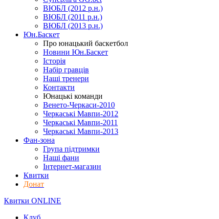
ВЮБЛ (2012 р.н.)
ВЮБЛ (2011 р.н.)
ВЮБЛ (2013 р.н.)
Юн.Баскет
Про юнацький баскетбол
Новини Юн.Баскет
Історія
Набір гравців
Наші тренери
Контакти
Юнацькі команди
Венето-Черкаси-2010
Черкаські Мавпи-2012
Черкаські Мавпи-2011
Черкаські Мавпи-2013
Фан-зона
Група підтримки
Наші фани
Інтернет-магазин
Квитки
Донат
Квитки ONLINE
Клуб