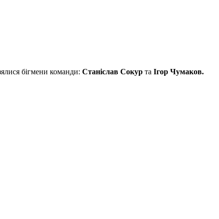
зялися бігмени команди:
Станіслав Сокур
та
Ігор Чумаков.