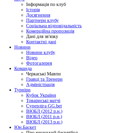
Інформація по клуб
Історія
Досягнення
Партнери клубу
Соціальна відповідальність
Комерційна пропозиція
Дані для зв'язку
Контактні дані
Новини
Новини клубу
Відео
Фотогалерея
Команда
Черкаські Мавпи
Гравці та Тренери
Адміністрація
Турніри
Кубок України
Товариські матчі
Суперліга GG.bet
ВЮБЛ (2012 р.н.)
ВЮБЛ (2011 р.н.)
ВЮБЛ (2013 р.н.)
Юн.Баскет
Про юнацький баскетбол