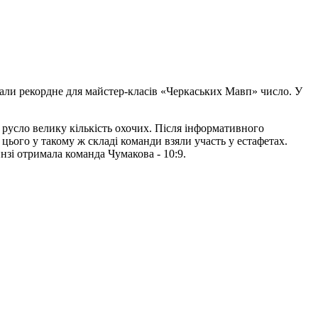
ували рекордне для майстер-класів «Черкаських Мавп» число. У
 русло велику кількість охочих. Після інформативного
ього у такому ж складі команди взяли участь у естафетах.
нзі отримала команда Чумакова - 10:9.