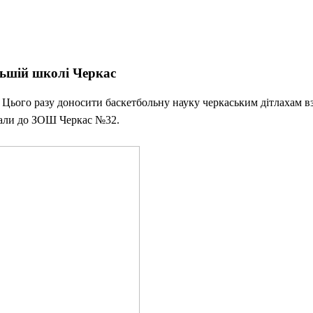
льшій школі Черкас
Цього разу доносити баскетбольну науку черкаським дітлахам в
італи до ЗОШ Черкас №32.