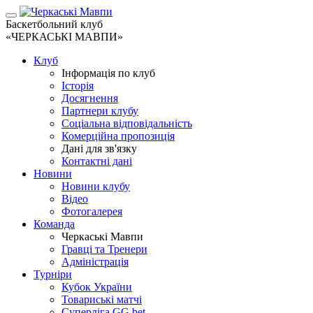
Баскетбольний клуб
«ЧЕРКАСЬКІ МАВПИ»
Клуб
Інформація по клуб
Історія
Досягнення
Партнери клубу
Соціальна відповідальність
Комерційна пропозиція
Дані для зв'язку
Контактні дані
Новини
Новини клубу
Відео
Фотогалерея
Команда
Черкаські Мавпи
Гравці та Тренери
Адміністрація
Турніри
Кубок України
Товариські матчі
Суперліга GG.bet