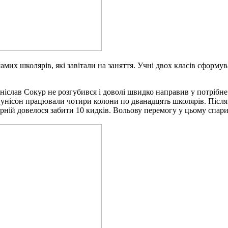
 самих школярів, які завітали на заняття. Учні двох класів сформ
іслав Сокур не розгубився і доволі швидко направив у потрібне
унісон працювали чотири колони по дванадцять школярів. Після ц
ній довелося забити 10 кидків. Вольову перемогу у цьому спари