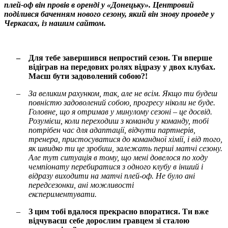
плей-оф він провів в оренді у «Донецьку». Центровий
поділився баченням нового сезону, який він знову проведе у
Черкасах, із нашим сайтом.
–
Для тебе завершився непростий сезон. Ти вперше
відіграв на передових ролях відразу у двох клубах.
Маєш бути задоволений собою?!
–
За великим рахунком, так, але не всім. Якщо ти будеш
повністю задоволений собою, прогресу ніколи не буде.
Головне, що я отримав у минулому сезоні – це досвід.
Розумієш, коли переходиш з команди у команду, тобі
потрібен час для адаптації, відчути партнерів,
тренера, пристосуватися до командної хімії, і від того,
як швидко ти це зробиш, залежать перші матчі сезону.
Але тут ситуація в тому, що мені довелося по ходу
чемпіонату перебиратися з одного клубу в інший і
відразу виходити на матчі плей-оф. Не було ані
передсезонки, ані можливості
експериментувати.
–
З цим тобі вдалося прекрасно впоратися. Ти вже
відчуваєш себе дорослим гравцем зі сталою