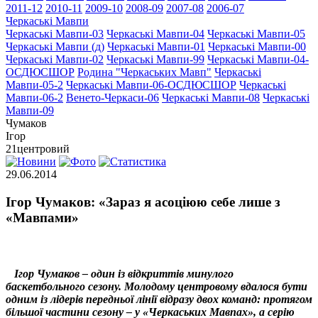
2011-12
2010-11
2009-10
2008-09
2007-08
2006-07
Черкаські Мавпи
Черкаські Мавпи-03
Черкаські Мавпи-04
Черкаські Мавпи-05
Черкаські Мавпи (д)
Черкаські Мавпи-01
Черкаські Мавпи-00
Черкаські Мавпи-02
Черкаські Мавпи-99
Черкаські Мавпи-04-
ОСДЮСШОР
Родина "Черкаcьких Мавп"
Черкаські
Мавпи-05-2
Черкаські Мавпи-06-ОСДЮСШОР
Черкаські
Мавпи-06-2
Венето-Черкаси-06
Черкаські Мавпи-08
Черкаські
Мавпи-09
Чумаков
Ігор
21
центровий
29.06.2014
Ігор Чумаков: «Зараз я асоціюю себе лише з
«Мавпами»
Ігор Чумаков – один із відкриттів минулого
баскетбольного сезону. Молодому центровому вдалося бути
одним із лідерів передньої лінії відразу двох команд: протягом
більшої частини сезону – у «Черкаських Мавпах», а серію