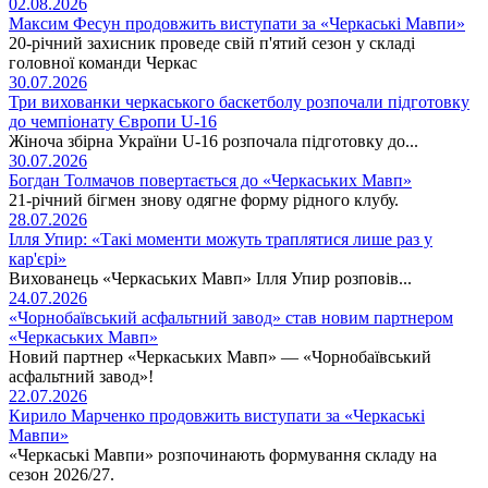
02.08.2026
Максим Фесун продовжить виступати за «Черкаські Мавпи»
20-річний захисник проведе свій п'ятий сезон у складі
головної команди Черкас
30.07.2026
Три вихованки черкаського баскетболу розпочали підготовку
до чемпіонату Європи U-16
Жіноча збірна України U-16 розпочала підготовку до...
30.07.2026
Богдан Толмачов повертається до «Черкаських Мавп»
21-річний бігмен знову одягне форму рідного клубу.
28.07.2026
Ілля Упир: «Такі моменти можуть траплятися лише раз у
кар'єрі»
Вихованець «Черкаських Мавп» Ілля Упир розповів...
24.07.2026
«Чорнобаївський асфальтний завод» став новим партнером
«Черкаських Мавп»
Новий партнер «Черкаських Мавп» — «Чорнобаївський
асфальтний завод»!
22.07.2026
Кирило Марченко продовжить виступати за «Черкаські
Мавпи»
«Черкаські Мавпи» розпочинають формування складу на
сезон 2026/27.