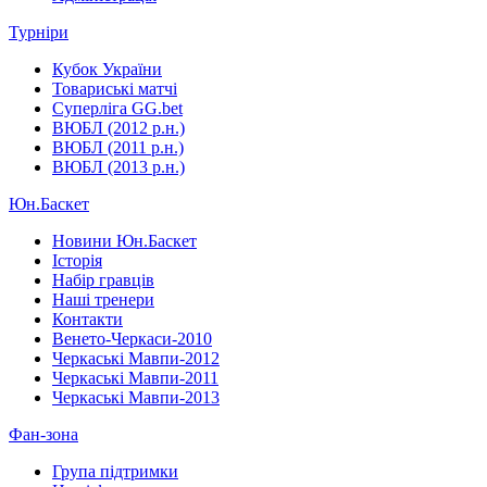
Турніри
Кубок України
Товариські матчі
Суперліга GG.bet
ВЮБЛ (2012 р.н.)
ВЮБЛ (2011 р.н.)
ВЮБЛ (2013 р.н.)
Юн.Баскет
Новини Юн.Баскет
Історія
Набір гравців
Наші тренери
Контакти
Венето-Черкаси-2010
Черкаські Мавпи-2012
Черкаські Мавпи-2011
Черкаські Мавпи-2013
Фан-зона
Група підтримки