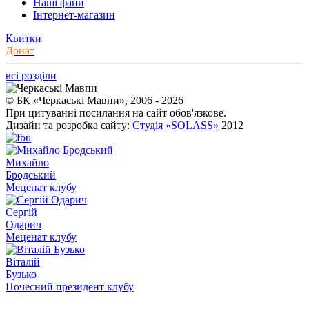
Наші фани
Інтернет-магазин
Квитки
Донат
всі розділи
© БК «Черкаські Мавпи», 2006 - 2026
При цитуванні посилання на сайт обов'язкове.
Дизайн та розробка сайту:
Студія «SOLASS»
2012
Михайло
Бродський
Меценат клубу
Сергій
Одарич
Меценат клубу
Віталій
Бузько
Почесний президент клубу