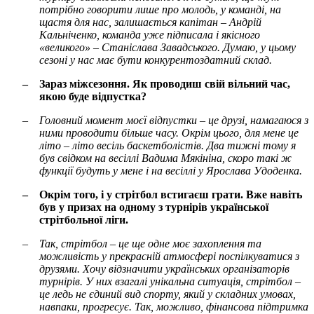
потрібно говорити лише про молодь, у команді, на
щастя для нас, залишається капітан – Андрій
Кальніченко, команда уже підписала і якісного
«великого» – Станіслава Завадського. Думаю, у цьому
сезоні у нас має бути конкурентоздатний склад.
–
Зараз міжсезоння. Як проводиш свій вільний час,
якою буде відпустка?
–
Головний момент моєї відпустки – це друзі, намагаюся з
ними проводити більше часу. Окрім цього, для мене це
літо – літо весіль баскетболістів. Два тижні тому я
був свідком на весіллі Вадима Мякініна, скоро такі ж
функції будуть у мене і на весіллі у Ярослава Удоденка.
–
Окрім того, і у стрітбол встигаєш грати. Вже навіть
був у призах на одному з турнірів української
стрітбольної ліги.
–
Так, стрітбол – це ще одне моє захоплення та
можливість у прекрасній атмосфері поспілкуватися з
друзями. Хочу відзначити українських організаторів
турнірів. У них взагалі унікальна ситуація, стрітбол –
це ледь не єдиний вид спорту, який у складних умовах,
навпаки, прогресує. Так, можливо, фінансова підтримка