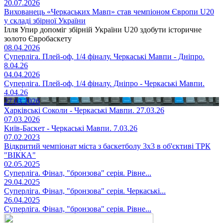
20.07.2026
Вихованець «Черкаських Мавп» став чемпіоном Європи U20
у складі збірної України
Ілля Упир допоміг збірній України U20 здобути історичне
золото Євробаскету
08.04.2026
Суперліга. Плей-оф, 1/4 фіналу. Черкаські Мавпи - Дніпро.
8.04.26
04.04.2026
Суперліга. Плей-оф, 1/4 фіналу. Дніпро - Черкаські Мавпи.
4.04.26
27.03.2026
Харківські Соколи - Черкаські Мавпи. 27.03.26
07.03.2026
Київ-Баскет - Черкаські Мавпи. 7.03.26
07.02.2023
Відкритий чемпіонат міста з баскетболу 3х3 в об'єктиві ТРК
"ВІККА"
02.05.2025
Суперліга. Фінал, "бронзова" серія. Рівне...
29.04.2025
Суперліга. Фінал, "бронзова" серія. Черкаські...
26.04.2025
Суперліга. Фінал, "бронзова" серія. Рівне...