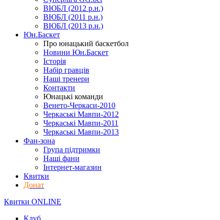
ВЮБЛ (2012 р.н.)
ВЮБЛ (2011 р.н.)
ВЮБЛ (2013 р.н.)
Юн.Баскет
Про юнацький баскетбол
Новини Юн.Баскет
Історія
Набір гравців
Наші тренери
Контакти
Юнацькі команди
Венето-Черкаси-2010
Черкаські Мавпи-2012
Черкаські Мавпи-2011
Черкаські Мавпи-2013
Фан-зона
Група підтримки
Наші фани
Інтернет-магазин
Квитки
Донат
Квитки ONLINE
Клуб