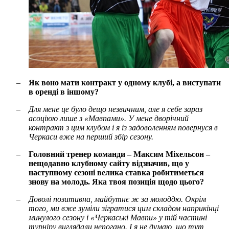
–
Як воно мати контракт у одному клубі, а виступати
в оренді в іншому?
–
Для мене це було дещо незвичним, але я себе зараз
асоціюю лише з «Мавпами». У мене дворічний
контракт з цим клубом і я із задоволенням повернуся в
Черкаси вже на перший збір сезону.
–
Головний тренер команди – Максим Міхельсон –
нещодавно клубному сайту відзначив, що у
наступному сезоні велика ставка робитиметься
знову на молодь. Яка твоя позиція щодо цього?
–
Доволі позитивна, майбутнє ж за молоддю. Окрім
того, ми вже зуміли зігратися цим складом наприкінці
минулого сезону і «Черкаські Мавпи» у тій частині
турніру виглядали непогано. І я не думаю, що тут