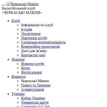
Баскетбольний клуб
«ЧЕРКАСЬКІ МАВПИ»
Клуб
Інформація по клуб
Історія
Досягнення
Партнери клубу
Соціальна відповідальність
Комерційна пропозиція
Дані для зв'язку
Контактні дані
Новини
Новини клубу
Відео
Фотогалерея
Команда
Черкаські Мавпи
Гравці та Тренери
Адміністрація
Турніри
Кубок України
Товариські матчі
Суперліга GG.bet