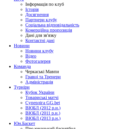
Інформація по клуб
Історія
Досягнення
Партнери клубу
Соціальна відповідальність
Комерційна пропозиція
Дані для зв'язку
Контактні дані
Новини
Новини клубу
Відео
Фотогалерея
Команда
Черкаські Мавпи
Гравці та Тренери
Адміністрація
Турніри
Кубок України
Товариські матчі
Суперліга GG.bet
ВЮБЛ (2012 р.н.)
ВЮБЛ (2011 р.н.)
ВЮБЛ (2013 р.н.)
Юн.Баскет
Про юнацький баскетбол