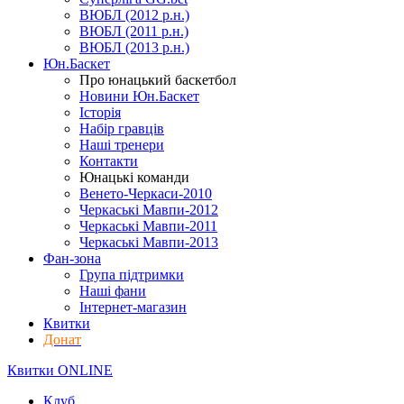
ВЮБЛ (2012 р.н.)
ВЮБЛ (2011 р.н.)
ВЮБЛ (2013 р.н.)
Юн.Баскет
Про юнацький баскетбол
Новини Юн.Баскет
Історія
Набір гравців
Наші тренери
Контакти
Юнацькі команди
Венето-Черкаси-2010
Черкаські Мавпи-2012
Черкаські Мавпи-2011
Черкаські Мавпи-2013
Фан-зона
Група підтримки
Наші фани
Інтернет-магазин
Квитки
Донат
Квитки ONLINE
Клуб