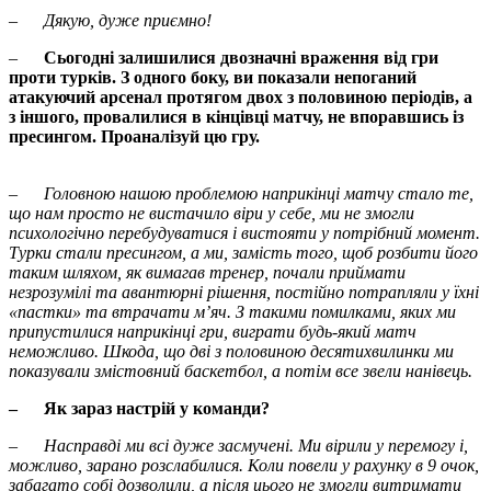
–
Дякую, дуже приємно!
–
Сьогодні залишилися двозначні враження від гри
проти турків. З одного боку, ви показали непоганий
атакуючий арсенал протягом двох з половиною періодів, а
з іншого, провалилися в кінцівці матчу, не впоравшись із
пресингом. Проаналізуй цю гру.
–
Головною нашою проблемою наприкінці матчу стало те,
що нам просто не вистачило віри у себе, ми не змогли
психологічно перебудуватися і вистояти у потрібний момент.
Турки стали пресингом, а ми, замість того, щоб розбити його
таким шляхом, як вимагав тренер, почали приймати
незрозумілі та авантюрні рішення, постійно потрапляли у їхні
«пастки» та втрачати м’яч. З такими помилками, яких ми
припустилися наприкінці гри, виграти будь-який матч
неможливо. Шкода, що дві з половиною десятихвилинки ми
показували змістовний баскетбол, а потім все звели нанівець.
–
Як зараз настрій у команди?
–
Насправді ми всі дуже засмучені. Ми вірили у перемогу і,
можливо, зарано розслабилися. Коли повели у рахунку в 9 очок,
забагато собі дозволили, а після цього не змогли витримати