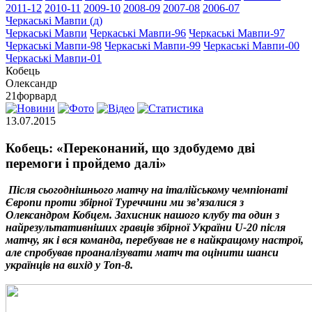
2011-12
2010-11
2009-10
2008-09
2007-08
2006-07
Черкаські Мавпи (д)
Черкаські Мавпи
Черкаські Мавпи-96
Черкаські Мавпи-97
Черкаські Мавпи-98
Черкаські Мавпи-99
Черкаські Мавпи-00
Черкаські Мавпи-01
Кобець
Олександр
21
форвард
13.07.2015
Кобець: «Переконаний, що здобудемо дві
перемоги і пройдемо далі»
Після сьогоднішнього матчу на італійському чемпіонаті
Європи проти збірної Туреччини ми зв’язалися з
Олександром Кобцем. Захисник нашого клубу та один з
найрезультативніших гравців збірної України U-20 після
матчу, як і вся команда, перебував не в найкращому настрої,
але спробував проаналізувати матч та оцінити шанси
українців на вихід у Топ-8.