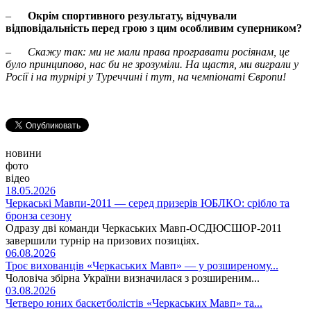
–
Окрім спортивного результату, відчували
відповідальність перед грою з цим особливим суперником?
–
Скажу так: ми не мали права програвати росіянам, це
було принципово, нас би не зрозуміли. На щастя, ми виграли у
Росії і на турнірі у Туреччині і тут, на чемпіонаті Європи!
новини
фото
відео
18.05.2026
Черкаські Мавпи-2011 — серед призерів ЮБЛКО: срібло та
бронза сезону
Одразу дві команди Черкаських Мавп-ОСДЮСШОР-2011
завершили турнір на призових позиціях.
06.08.2026
Троє вихованців «Черкаських Мавп» — у розширеному...
Чоловіча збірна України визначилася з розширеним...
03.08.2026
Четверо юних баскетболістів «Черкаських Мавп» та...