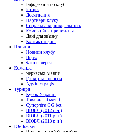
Інформація по клуб
Історія
Досягнення
Партнери клубу
Соціальна відповідальність
Комерційна пропозиція
Дані для зв'язку
Контактні дані
Новини
Новини клубу
Відео
Фотогалерея
Команда
Черкаські Мавпи
Гравці та Тренери
Адміністрація
Турніри
Кубок України
Товариські матчі
Суперліга GG.bet
ВЮБЛ (2012 р.н.)
ВЮБЛ (2011 р.н.)
ВЮБЛ (2013 р.н.)
Юн.Баскет
Про юнацький баскетбол