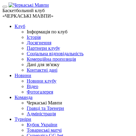
Баскетбольний клуб
«ЧЕРКАСЬКІ МАВПИ»
Клуб
Інформація по клуб
Історія
Досягнення
Партнери клубу
Соціальна відповідальність
Комерційна пропозиція
Дані для зв'язку
Контактні дані
Новини
Новини клубу
Відео
Фотогалерея
Команда
Черкаські Мавпи
Гравці та Тренери
Адміністрація
Турніри
Кубок України
Товариські матчі
Суперліга GG.bet