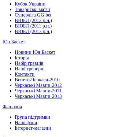
Кубок України
Товариські матчі
Суперліга GG.bet
ВЮБЛ (2012 р.н.)
ВЮБЛ (2011 р.н.)
ВЮБЛ (2013 р.н.)
Юн.Баскет
Новини Юн.Баскет
Історія
Набір гравців
Наші тренери
Контакти
Венето-Черкаси-2010
Черкаські Мавпи-2012
Черкаські Мавпи-2011
Черкаські Мавпи-2013
Фан-зона
Група підтримки
Наші фани
Інтернет-магазин