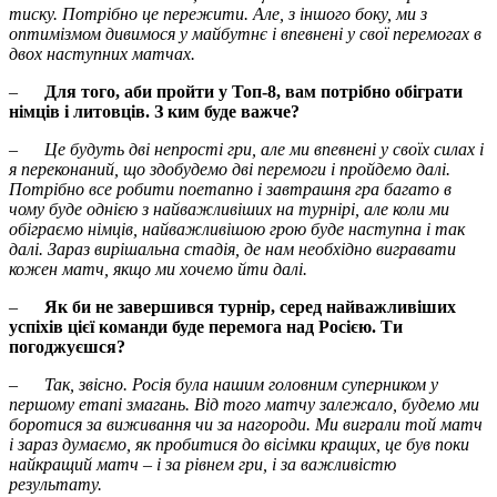
тиску. Потрібно це пережити. Але, з іншого боку, ми з
оптимізмом дивимося у майбутнє і впевнені у свої перемогах в
двох наступних матчах.
–
Для того, аби пройти у Топ-8, вам потрібно обіграти
німців і литовців. З ким буде важче?
–
Це будуть дві непрості гри, але ми впевнені у своїх силах і
я переконаний, що здобудемо дві перемоги і пройдемо далі.
Потрібно все робити поетапно і завтрашня гра багато в
чому буде однією з найважливіших на турнірі, але коли ми
обіграємо німців, найважливішою грою буде наступна і так
далі. Зараз вирішальна стадія, де нам необхідно вигравати
кожен матч, якщо ми хочемо йти далі.
–
Як би не завершився турнір, серед найважливіших
успіхів цієї команди буде перемога над Росією. Ти
погоджуєшся?
–
Так, звісно. Росія була нашим головним суперником у
першому етапі змагань. Від того матчу залежало, будемо ми
боротися за виживання чи за нагороди. Ми виграли той матч
і зараз думаємо, як пробитися до вісімки кращих, це був поки
найкращий матч – і за рівнем гри, і за важливістю
результату.