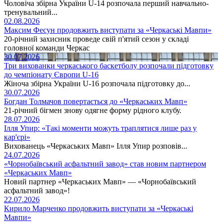
Чоловіча збірна України U-14 розпочала перший навчально-
тренувальний...
02.08.2026
Максим Фесун продовжить виступати за «Черкаські Мавпи»
20-річний захисник проведе свій п'ятий сезон у складі
головної команди Черкас
30.07.2026
Три вихованки черкаського баскетболу розпочали підготовку
до чемпіонату Європи U-16
Жіноча збірна України U-16 розпочала підготовку до...
30.07.2026
Богдан Толмачов повертається до «Черкаських Мавп»
21-річний бігмен знову одягне форму рідного клубу.
28.07.2026
Ілля Упир: «Такі моменти можуть траплятися лише раз у
кар'єрі»
Вихованець «Черкаських Мавп» Ілля Упир розповів...
24.07.2026
«Чорнобаївський асфальтний завод» став новим партнером
«Черкаських Мавп»
Новий партнер «Черкаських Мавп» — «Чорнобаївський
асфальтний завод»!
22.07.2026
Кирило Марченко продовжить виступати за «Черкаські
Мавпи»