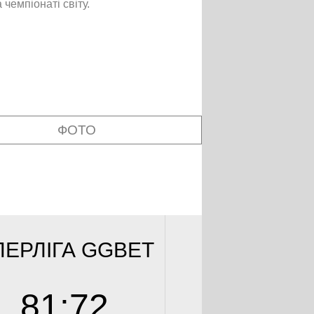
чемпіонаті світу.
ФОТО
ЕРЛІГА GGBET
CУПЕРЛІГА 
81
:
72
74
:
8