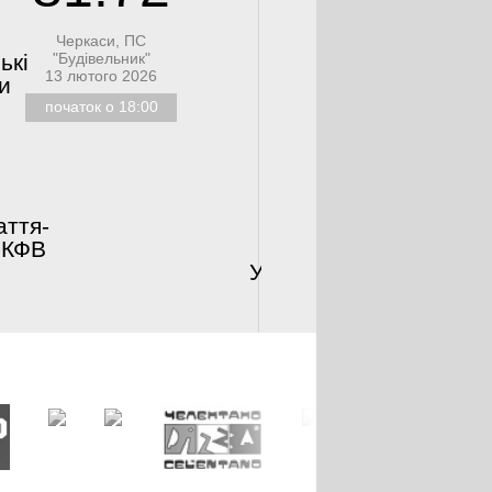
Черкаси, ПС
Черкаси, ПС
"Будівельник"
“Будівельник”
ькі
Черкаські
13 лютого 2026
14 лютого 202
и
Мавпи
початок о 18:00
початок о 15:0
аття-
Старий
-КФВ
Луцьк-
Університет