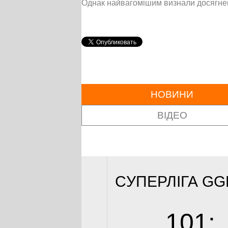
Однак найвагомішим визнали досягнення
НОВИНИ
ВІДЕО
CУПЕРЛІГА GG
101
: