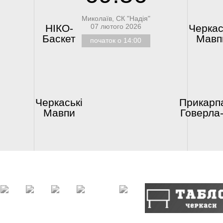
Миколаїв, СК "Надія"
07 лютого 2026
НІКО-
Черкас
Баскет
Мавп
початок о 14:00
Черкаські
Прикарп
Мавпи
Говерла