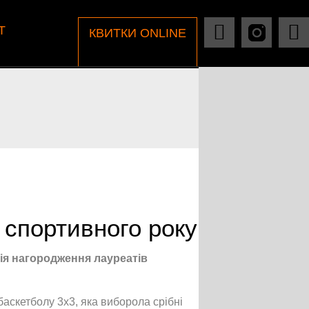
Т
КВИТКИ ONLINE
в спортивного року
ія нагородження лауреатів
баскетболу 3х3, яка виборола срібні