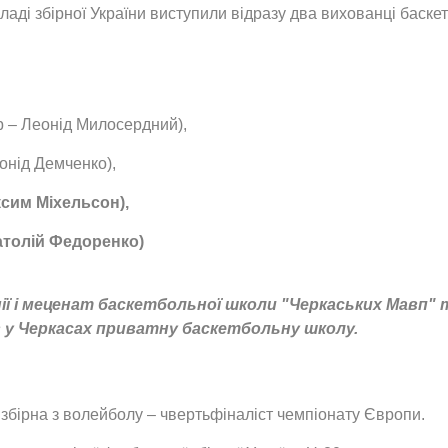
складі збірної України виступили відразу два вихованці баск
 – Леонід Милосердний),
онід Демченко),
ксим Міхельсон),
натолій Федоренко)
нії і меценат баскетбольної школи "Черкаських Мавп"
в у Черкасах приватну баскетбольну школу.
 збірна з волейболу – чвертьфіналіст чемпіонату Європи.