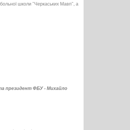
етбольної школи "Черкаських Мавп", а
 та президент ФБУ - Михайло