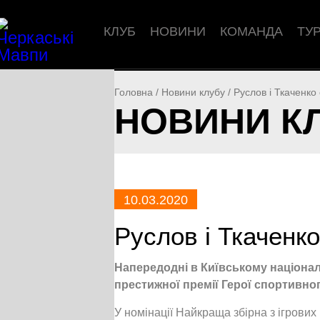
КЛУБ
НОВИНИ
КОМАНДА
ТУ
Головна
/
Новини клубу
/
Руслов і Ткаченко
НОВИНИ К
10.03.2020
Руслов і Ткаченко
Напередодні в Київському націонал
престижної премії Герої спортивног
У номінації Найкраща збірна з ігрових