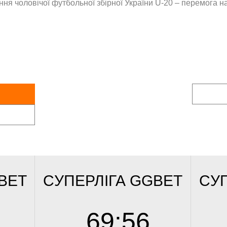
 чоловічої футбольної збірної України U-20 – перемога на 
BET
CУПЕРЛІГА GGBET
CУП
69
:
56