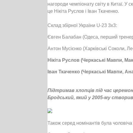
нагороди чемпіонату світу в Китаї. У 
це Нікіта Руслов і Іван Ткаченко.
Склад збірної України U-23 3х3:
Євген Балабан (Одеса, перший тренер
Антон Мусієнко (Харківські Соколи, Ле
Нікіта Руслов (Черкаські Мавпи, Ма
Іван Ткаченко (Черкаські Мавпи, А
Підтримав хлопців під час церемо
Бродський, який у 2005-му створи
Також серед номінантів була чоловіча