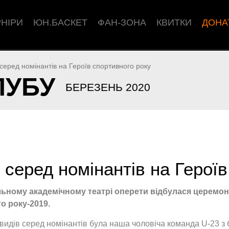
РНІРИ
ЮН.БАСКЕТ
ФАН-ЗОНА
КВИТКИ
ДОНА
 серед номінантів на Героїв спортивного року
ЛУБУ
БЕРЕЗЕНЬ 2020
 серед номінантів на Герої
ьному академічному театрі оперети відбулася церемон
о року-2019.
 видів серед номінантів була наша чоловіча команда U-23 з 