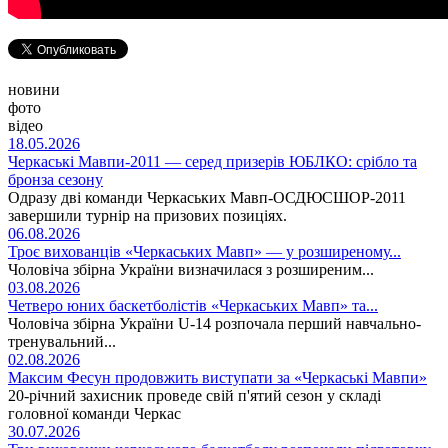
новини
фото
відео
18.05.2026
Черкаські Мавпи-2011 — серед призерів ЮБЛКО: срібло та
бронза сезону
Одразу дві команди Черкаських Мавп-ОСДЮСШОР-2011
завершили турнір на призових позиціях.
06.08.2026
Троє вихованців «Черкаських Мавп» — у розширеному...
Чоловіча збірна України визначилася з розширеним...
03.08.2026
Четверо юних баскетболістів «Черкаських Мавп» та...
Чоловіча збірна України U-14 розпочала перший навчально-
тренувальний...
02.08.2026
Максим Фесун продовжить виступати за «Черкаські Мавпи»
20-річний захисник проведе свій п'ятий сезон у складі
головної команди Черкас
30.07.2026