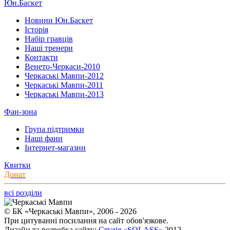
Юн.Баскет
Новини Юн.Баскет
Історія
Набір гравців
Наші тренери
Контакти
Венето-Черкаси-2010
Черкаські Мавпи-2012
Черкаські Мавпи-2011
Черкаські Мавпи-2013
Фан-зона
Група підтримки
Наші фани
Інтернет-магазин
Квитки
Донат
всі розділи
© БК «Черкаські Мавпи», 2006 - 2026
При цитуванні посилання на сайт обов'язкове.
Дизайн та розробка сайту:
Студія «SOLASS»
2012