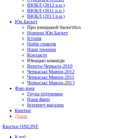
ВЮБЛ (2012 р.н.)
ВЮБЛ (2011 р.н.)
ВЮБЛ (2013 р.н.)
Юн.Баскет
Про юнацький баскетбол
Новини Юн.Баскет
Історія
Набір гравців
Наші тренери
Контакти
Юнацькі команди
Венето-Черкаси-2010
Черкаські Мавпи-2012
Черкаські Мавпи-2011
Черкаські Мавпи-2013
Фан-зона
Група підтримки
Наші фани
Інтернет-магазин
Квитки
Донат
Квитки ONLINE
Клуб