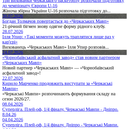
Три вихованки черкаського баскетболу розпочали підготовку
до чемпіонату Європи U-16
Жіноча збірна України U-16 розпочала підготовку до...
30.07.2026
Богдан Толмачов повертається до «Черкаських Мавп»
21-річний бігмен знову одягне форму рідного клубу.
28.07.2026
Ілля Упир: «Такі моменти можуть траплятися лише раз у
кар'єрі»
Вихованець «Черкаських Мавп» Ілля Упир розповів...
24.07.2026
«Чорнобаївський асфальтний завод» став новим партнером
«Черкаських Мавп»
Новий партнер «Черкаських Мавп» — «Чорнобаївський
асфальтний завод»!
22.07.2026
Кирило Марченко продовжить виступати за «Черкаські
Мавпи»
«Черкаські Мавпи» розпочинають формування складу на
сезон 2026/27.
08.04.2026
Суперліга. Плей-оф, 1/4 фіналу. Черкаські Мавпи - Дніпро.
8.04.26
04.04.2026
Суперліга. Плей-оф, 1/4 фіналу. Дніпро - Черкаські Мавпи.