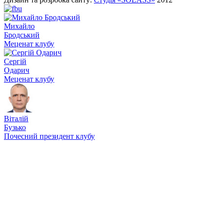
Михайло
Бродський
Меценат клубу
Сергій
Одарич
Меценат клубу
Віталій
Бузько
Почесний президент клубу