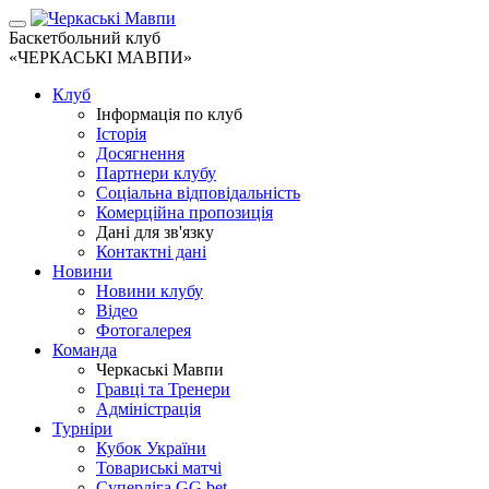
Баскетбольний клуб
«ЧЕРКАСЬКІ МАВПИ»
Клуб
Інформація по клуб
Історія
Досягнення
Партнери клубу
Соціальна відповідальність
Комерційна пропозиція
Дані для зв'язку
Контактні дані
Новини
Новини клубу
Відео
Фотогалерея
Команда
Черкаські Мавпи
Гравці та Тренери
Адміністрація
Турніри
Кубок України
Товариські матчі
Суперліга GG.bet