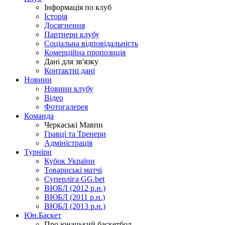
Інформація по клуб
Історія
Досягнення
Партнери клубу
Соціальна відповідальність
Комерційна пропозиція
Дані для зв'язку
Контактні дані
Новини
Новини клубу
Відео
Фотогалерея
Команда
Черкаські Мавпи
Гравці та Тренери
Адміністрація
Турніри
Кубок України
Товариські матчі
Суперліга GG.bet
ВЮБЛ (2012 р.н.)
ВЮБЛ (2011 р.н.)
ВЮБЛ (2013 р.н.)
Юн.Баскет
Про юнацький баскетбол