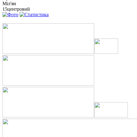
Міл'ян
15
центровий