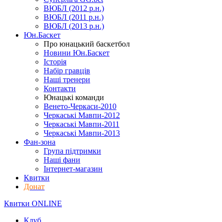
ВЮБЛ (2012 р.н.)
ВЮБЛ (2011 р.н.)
ВЮБЛ (2013 р.н.)
Юн.Баскет
Про юнацький баскетбол
Новини Юн.Баскет
Історія
Набір гравців
Наші тренери
Контакти
Юнацькі команди
Венето-Черкаси-2010
Черкаські Мавпи-2012
Черкаські Мавпи-2011
Черкаські Мавпи-2013
Фан-зона
Група підтримки
Наші фани
Інтернет-магазин
Квитки
Донат
Квитки ONLINE
Клуб