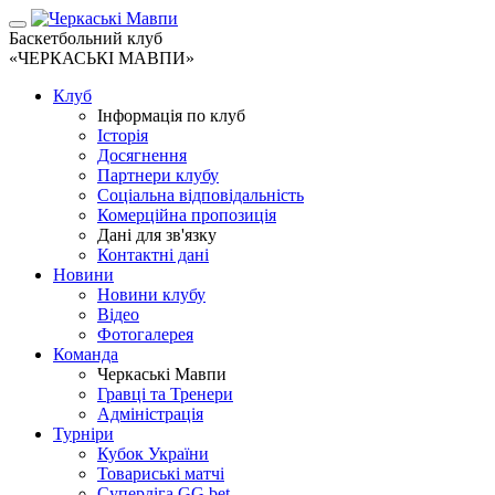
Баскетбольний клуб
«ЧЕРКАСЬКІ МАВПИ»
Клуб
Інформація по клуб
Історія
Досягнення
Партнери клубу
Соціальна відповідальність
Комерційна пропозиція
Дані для зв'язку
Контактні дані
Новини
Новини клубу
Відео
Фотогалерея
Команда
Черкаські Мавпи
Гравці та Тренери
Адміністрація
Турніри
Кубок України
Товариські матчі
Суперліга GG.bet