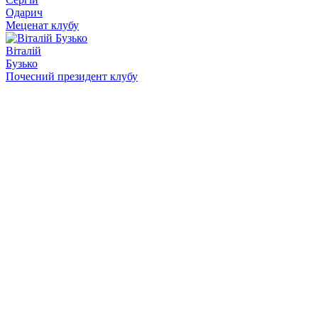
Одарич
Меценат клубу
Віталій
Бузько
Почесний президент клубу