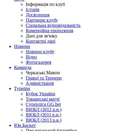
Інформація по клуб
Історія
Досягнення
Партнери клубу
Соціальна відповідальність
Комерційна пропозиція
Дані для зв'язку
Контактні дані
Новини
Новини клубу
Відео
Фотогалерея
Команда
Черкаські Мавпи
Гравці та Тренери
Адміністрація
Турніри
Кубок України
Товариські матчі
Суперліга GG.bet
ВЮБЛ (2012 р.н.)
ВЮБЛ (2011 р.н.)
ВЮБЛ (2013 р.н.)
Юн.Баскет
Про юнацький баскетбол