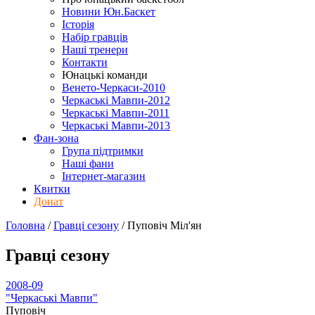
Новини Юн.Баскет
Історія
Набір гравців
Наші тренери
Контакти
Юнацькі команди
Венето-Черкаси-2010
Черкаські Мавпи-2012
Черкаські Мавпи-2011
Черкаські Мавпи-2013
Фан-зона
Група підтримки
Наші фани
Інтернет-магазин
Квитки
Донат
Головна
/
Гравці сезону
/
Пуповіч Міл'ян
Гравці сезону
2008-09
"Черкаські Мавпи"
Пуповіч