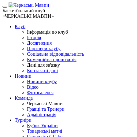
Баскетбольний клуб
«ЧЕРКАСЬКІ МАВПИ»
Клуб
Інформація по клуб
Історія
Досягнення
Партнери клубу
Соціальна відповідальність
Комерційна пропозиція
Дані для зв'язку
Контактні дані
Новини
Новини клубу
Відео
Фотогалерея
Команда
Черкаські Мавпи
Гравці та Тренери
Адміністрація
Турніри
Кубок України
Товариські матчі
Суперліга GG.bet