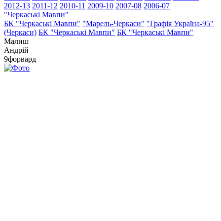
2012-13
2011-12
2010-11
2009-10
2007-08
2006-07
"Черкаські Мавпи"
БК "Черкаські Мавпи"
"Марель-Черкаси"
"Графія Україна-95"
(Черкаси)
БК "Черкаські Мавпи"
БК "Черкаські Мавпи"
Малиш
Андрій
9
форвард