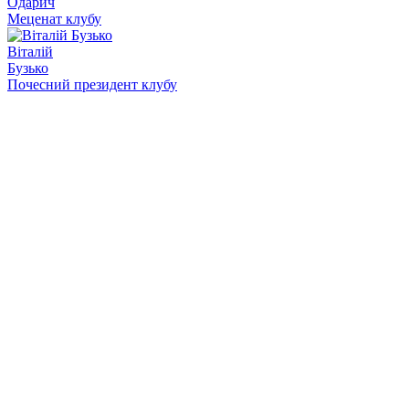
Одарич
Меценат клубу
Віталій
Бузько
Почесний президент клубу