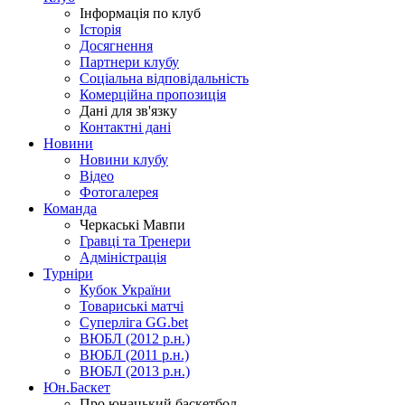
Інформація по клуб
Історія
Досягнення
Партнери клубу
Соціальна відповідальність
Комерційна пропозиція
Дані для зв'язку
Контактні дані
Новини
Новини клубу
Відео
Фотогалерея
Команда
Черкаські Мавпи
Гравці та Тренери
Адміністрація
Турніри
Кубок України
Товариські матчі
Суперліга GG.bet
ВЮБЛ (2012 р.н.)
ВЮБЛ (2011 р.н.)
ВЮБЛ (2013 р.н.)
Юн.Баскет
Про юнацький баскетбол