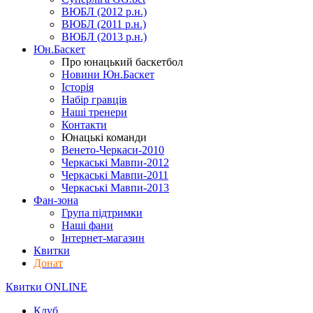
ВЮБЛ (2012 р.н.)
ВЮБЛ (2011 р.н.)
ВЮБЛ (2013 р.н.)
Юн.Баскет
Про юнацький баскетбол
Новини Юн.Баскет
Історія
Набір гравців
Наші тренери
Контакти
Юнацькі команди
Венето-Черкаси-2010
Черкаські Мавпи-2012
Черкаські Мавпи-2011
Черкаські Мавпи-2013
Фан-зона
Група підтримки
Наші фани
Інтернет-магазин
Квитки
Донат
Квитки ONLINE
Клуб