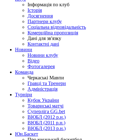
Інформація по клуб
Історія
Досягнення
Партнери клубу
Соціальна відповідальність
Комерційна пропозиція
Дані для зв'язку
Контактні дані
Новини
Новини клубу
Відео
Фотогалерея
Команда
Черкаські Мавпи
Гравці та Тренери
Адміністрація
Турніри
Кубок України
Товариські матчі
Суперліга GG.bet
ВЮБЛ (2012 р.н.)
ВЮБЛ (2011 р.н.)
ВЮБЛ (2013 р.н.)
Юн.Баскет
Про юнацький баскетбол