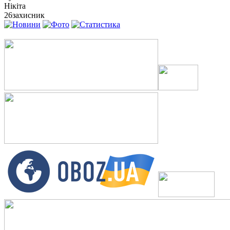
Нікіта
26
захисник