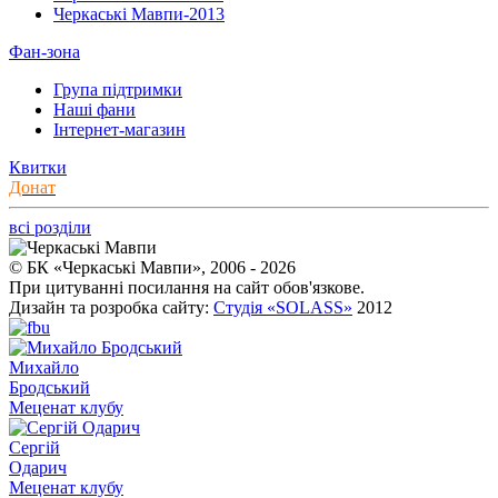
Черкаські Мавпи-2013
Фан-зона
Група підтримки
Наші фани
Інтернет-магазин
Квитки
Донат
всі розділи
© БК «Черкаські Мавпи», 2006 - 2026
При цитуванні посилання на сайт обов'язкове.
Дизайн та розробка сайту:
Студія «SOLASS»
2012
Михайло
Бродський
Меценат клубу
Сергій
Одарич
Меценат клубу