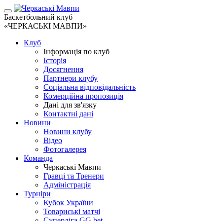
Баскетбольний клуб
«ЧЕРКАСЬКІ МАВПИ»
Клуб
Інформація по клуб
Історія
Досягнення
Партнери клубу
Соціальна відповідальність
Комерційна пропозиція
Дані для зв'язку
Контактні дані
Новини
Новини клубу
Відео
Фотогалерея
Команда
Черкаські Мавпи
Гравці та Тренери
Адміністрація
Турніри
Кубок України
Товариські матчі
Суперліга GG.bet