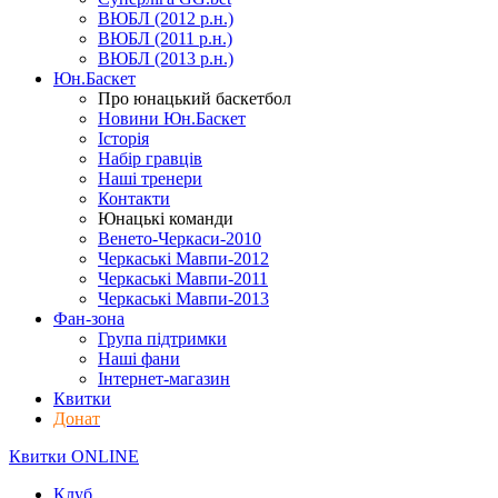
ВЮБЛ (2012 р.н.)
ВЮБЛ (2011 р.н.)
ВЮБЛ (2013 р.н.)
Юн.Баскет
Про юнацький баскетбол
Новини Юн.Баскет
Історія
Набір гравців
Наші тренери
Контакти
Юнацькі команди
Венето-Черкаси-2010
Черкаські Мавпи-2012
Черкаські Мавпи-2011
Черкаські Мавпи-2013
Фан-зона
Група підтримки
Наші фани
Інтернет-магазин
Квитки
Донат
Квитки ONLINE
Клуб