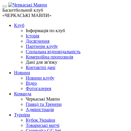
Баскетбольний клуб
«ЧЕРКАСЬКІ МАВПИ»
Клуб
Інформація по клуб
Історія
Досягнення
Партнери клубу
Соціальна відповідальність
Комерційна пропозиція
Дані для зв'язку
Контактні дані
Новини
Новини клубу
Відео
Фотогалерея
Команда
Черкаські Мавпи
Гравці та Тренери
Адміністрація
Турніри
Кубок України
Товариські матчі
Суперліга GG.bet