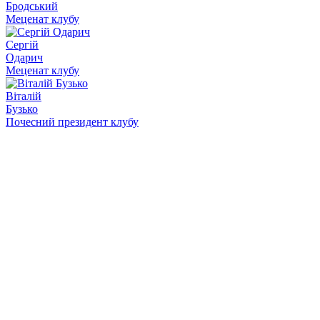
Бродський
Меценат клубу
Сергій
Одарич
Меценат клубу
Віталій
Бузько
Почесний президент клубу