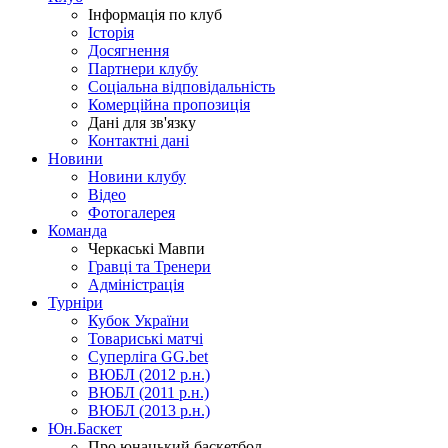
Інформація по клуб
Історія
Досягнення
Партнери клубу
Соціальна відповідальність
Комерційна пропозиція
Дані для зв'язку
Контактні дані
Новини
Новини клубу
Відео
Фотогалерея
Команда
Черкаські Мавпи
Гравці та Тренери
Адміністрація
Турніри
Кубок України
Товариські матчі
Суперліга GG.bet
ВЮБЛ (2012 р.н.)
ВЮБЛ (2011 р.н.)
ВЮБЛ (2013 р.н.)
Юн.Баскет
Про юнацький баскетбол