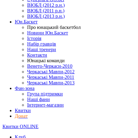
ВЮБЛ (2012 р.н.)
ВЮБЛ (2011 р.н.)
ВЮБЛ (2013 р.н.)
Юн.Баскет
Про юнацький баскетбол
Новини Юн.Баскет
Історія
Набір гравців
Наші тренери
Контакти
Юнацькі команди
Венето-Черкаси-2010
Черкаські Мавпи-2012
Черкаські Мавпи-2011
Черкаські Мавпи-2013
Фан-зона
Група підтримки
Наші фани
Інтернет-магазин
Квитки
Донат
Квитки ONLINE
Клуб