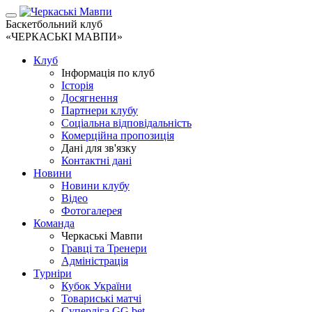
Баскетбольний клуб
«ЧЕРКАСЬКІ МАВПИ»
Клуб
Інформація по клуб
Історія
Досягнення
Партнери клубу
Соціальна відповідальність
Комерційна пропозиція
Дані для зв'язку
Контактні дані
Новини
Новини клубу
Відео
Фотогалерея
Команда
Черкаські Мавпи
Гравці та Тренери
Адміністрація
Турніри
Кубок України
Товариські матчі
Суперліга GG.bet