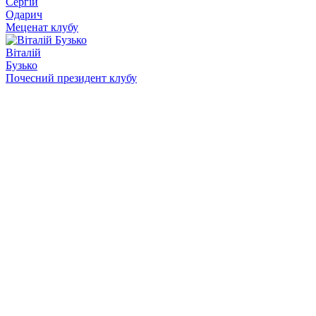
Сергій
Одарич
Меценат клубу
Віталій
Бузько
Почесний президент клубу