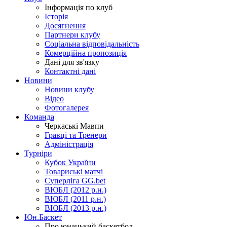
Інформація по клуб
Історія
Досягнення
Партнери клубу
Соціальна відповідальність
Комерційна пропозиція
Дані для зв'язку
Контактні дані
Новини
Новини клубу
Відео
Фотогалерея
Команда
Черкаські Мавпи
Гравці та Тренери
Адміністрація
Турніри
Кубок України
Товариські матчі
Суперліга GG.bet
ВЮБЛ (2012 р.н.)
ВЮБЛ (2011 р.н.)
ВЮБЛ (2013 р.н.)
Юн.Баскет
Про юнацький баскетбол