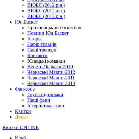
ВЮБЛ (2012 р.н.)
ВЮБЛ (2011 р.н.)
ВЮБЛ (2013 р.н.)
Юн.Баскет
Про юнацький баскетбол
Новини Юн.Баскет
Історія
Набір гравців
Наші тренери
Контакти
Юнацькі команди
Венето-Черкаси-2010
Черкаські Мавпи-2012
Черкаські Мавпи-2011
Черкаські Мавпи-2013
Фан-зона
Група підтримки
Наші фани
Інтернет-магазин
Квитки
Донат
Квитки ONLINE
Клуб