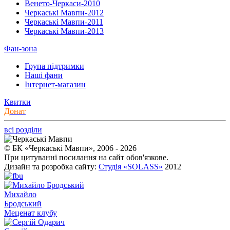
Венето-Черкаси-2010
Черкаські Мавпи-2012
Черкаські Мавпи-2011
Черкаські Мавпи-2013
Фан-зона
Група підтримки
Наші фани
Інтернет-магазин
Квитки
Донат
всі розділи
© БК «Черкаські Мавпи», 2006 - 2026
При цитуванні посилання на сайт обов'язкове.
Дизайн та розробка сайту:
Студія «SOLASS»
2012
Михайло
Бродський
Меценат клубу