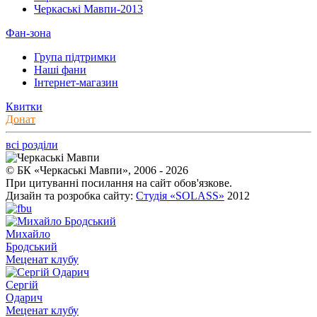
Черкаські Мавпи-2013
Фан-зона
Група підтримки
Наші фани
Інтернет-магазин
Квитки
Донат
всі розділи
© БК «Черкаські Мавпи», 2006 - 2026
При цитуванні посилання на сайт обов'язкове.
Дизайн та розробка сайту:
Студія «SOLASS»
2012
Михайло
Бродський
Меценат клубу
Сергій
Одарич
Меценат клубу