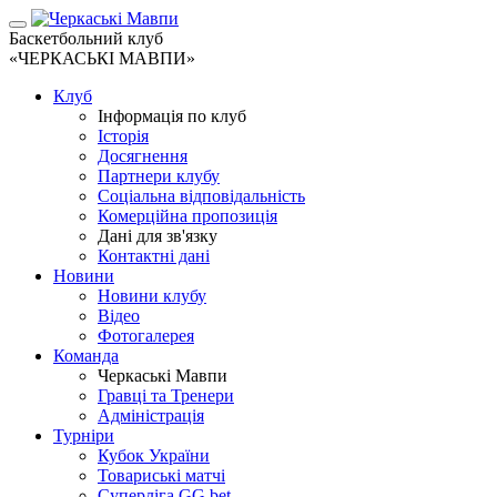
Баскетбольний клуб
«ЧЕРКАСЬКІ МАВПИ»
Клуб
Інформація по клуб
Історія
Досягнення
Партнери клубу
Соціальна відповідальність
Комерційна пропозиція
Дані для зв'язку
Контактні дані
Новини
Новини клубу
Відео
Фотогалерея
Команда
Черкаські Мавпи
Гравці та Тренери
Адміністрація
Турніри
Кубок України
Товариські матчі
Суперліга GG.bet