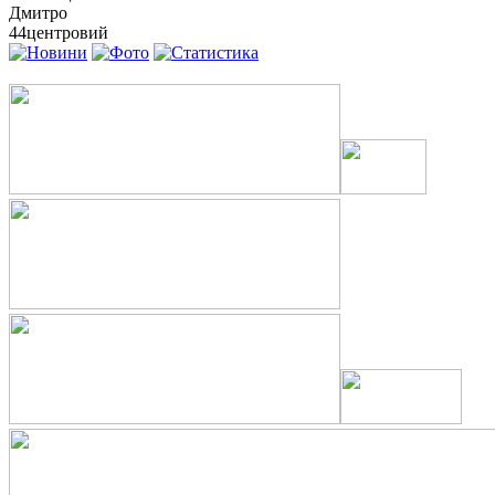
Дмитро
44
центровий