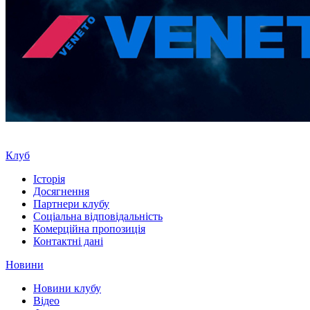
Клуб
Історія
Досягнення
Партнери клубу
Соціальна відповідальність
Комерційна пропозиція
Контактні дані
Новини
Новини клубу
Відео