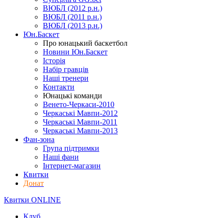
ВЮБЛ (2012 р.н.)
ВЮБЛ (2011 р.н.)
ВЮБЛ (2013 р.н.)
Юн.Баскет
Про юнацький баскетбол
Новини Юн.Баскет
Історія
Набір гравців
Наші тренери
Контакти
Юнацькі команди
Венето-Черкаси-2010
Черкаські Мавпи-2012
Черкаські Мавпи-2011
Черкаські Мавпи-2013
Фан-зона
Група підтримки
Наші фани
Інтернет-магазин
Квитки
Донат
Квитки ONLINE
Клуб