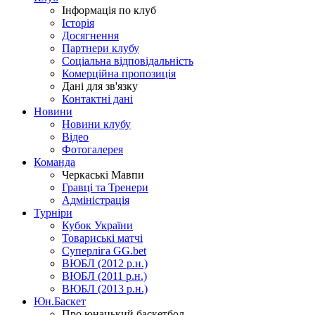
Інформація по клуб
Історія
Досягнення
Партнери клубу
Соціальна відповідальність
Комерційна пропозиція
Дані для зв'язку
Контактні дані
Новини
Новини клубу
Відео
Фотогалерея
Команда
Черкаські Мавпи
Гравці та Тренери
Адміністрація
Турніри
Кубок України
Товариські матчі
Суперліга GG.bet
ВЮБЛ (2012 р.н.)
ВЮБЛ (2011 р.н.)
ВЮБЛ (2013 р.н.)
Юн.Баскет
Про юнацький баскетбол