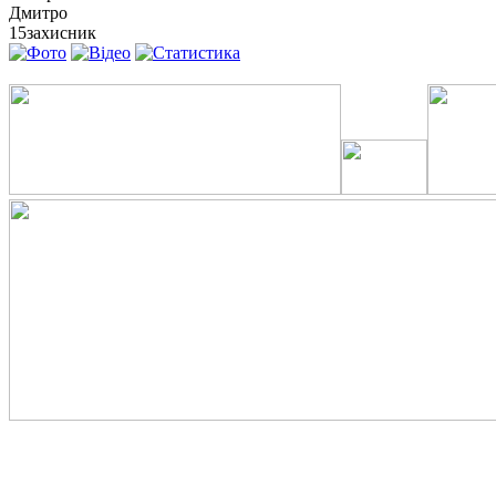
Дмитро
15
захисник