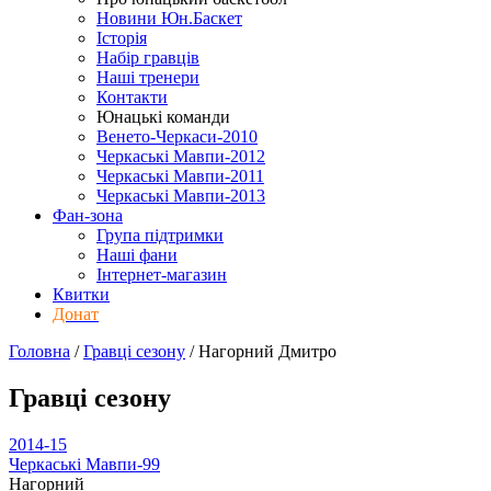
Новини Юн.Баскет
Історія
Набір гравців
Наші тренери
Контакти
Юнацькі команди
Венето-Черкаси-2010
Черкаські Мавпи-2012
Черкаські Мавпи-2011
Черкаські Мавпи-2013
Фан-зона
Група підтримки
Наші фани
Інтернет-магазин
Квитки
Донат
Головна
/
Гравці сезону
/
Нагорний Дмитро
Гравці сезону
2014-15
Черкаські Мавпи-99
Нагорний