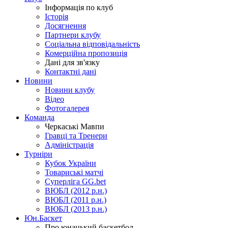
Інформація по клуб
Історія
Досягнення
Партнери клубу
Соціальна відповідальність
Комерційна пропозиція
Дані для зв'язку
Контактні дані
Новини
Новини клубу
Відео
Фотогалерея
Команда
Черкаські Мавпи
Гравці та Тренери
Адміністрація
Турніри
Кубок України
Товариські матчі
Суперліга GG.bet
ВЮБЛ (2012 р.н.)
ВЮБЛ (2011 р.н.)
ВЮБЛ (2013 р.н.)
Юн.Баскет
Про юнацький баскетбол