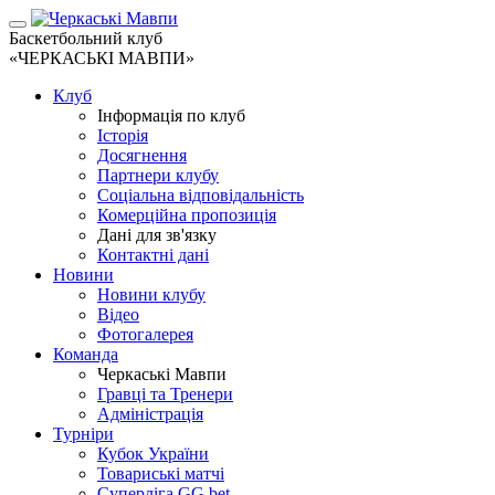
Баскетбольний клуб
«ЧЕРКАСЬКІ МАВПИ»
Клуб
Інформація по клуб
Історія
Досягнення
Партнери клубу
Соціальна відповідальність
Комерційна пропозиція
Дані для зв'язку
Контактні дані
Новини
Новини клубу
Відео
Фотогалерея
Команда
Черкаські Мавпи
Гравці та Тренери
Адміністрація
Турніри
Кубок України
Товариські матчі
Суперліга GG.bet