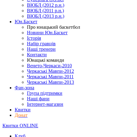
ВЮБЛ (2012 р.н.)
ВЮБЛ (2011 р.н.)
ВЮБЛ (2013 р.н.)
Юн.Баскет
Про юнацький баскетбол
Новини Юн.Баскет
Історія
Набір гравців
Наші тренери
Контакти
Юнацькі команди
Венето-Черкаси-2010
Черкаські Мавпи-2012
Черкаські Мавпи-2011
Черкаські Мавпи-2013
Фан-зона
Група підтримки
Наші фани
Інтернет-магазин
Квитки
Донат
Квитки ONLINE
Клуб