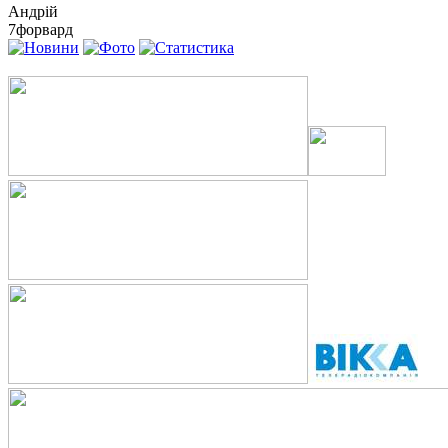
Андрій
7
форвард