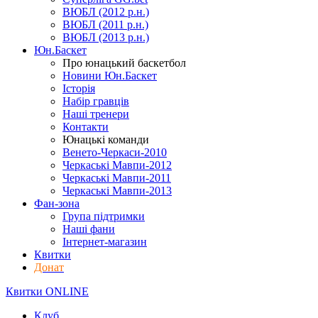
ВЮБЛ (2012 р.н.)
ВЮБЛ (2011 р.н.)
ВЮБЛ (2013 р.н.)
Юн.Баскет
Про юнацький баскетбол
Новини Юн.Баскет
Історія
Набір гравців
Наші тренери
Контакти
Юнацькі команди
Венето-Черкаси-2010
Черкаські Мавпи-2012
Черкаські Мавпи-2011
Черкаські Мавпи-2013
Фан-зона
Група підтримки
Наші фани
Інтернет-магазин
Квитки
Донат
Квитки ONLINE
Клуб