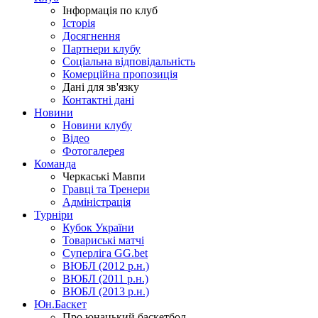
Інформація по клуб
Історія
Досягнення
Партнери клубу
Соціальна відповідальність
Комерційна пропозиція
Дані для зв'язку
Контактні дані
Новини
Новини клубу
Відео
Фотогалерея
Команда
Черкаські Мавпи
Гравці та Тренери
Адміністрація
Турніри
Кубок України
Товариські матчі
Суперліга GG.bet
ВЮБЛ (2012 р.н.)
ВЮБЛ (2011 р.н.)
ВЮБЛ (2013 р.н.)
Юн.Баскет
Про юнацький баскетбол