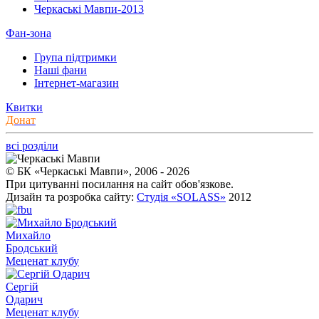
Черкаські Мавпи-2013
Фан-зона
Група підтримки
Наші фани
Інтернет-магазин
Квитки
Донат
всі розділи
© БК «Черкаські Мавпи», 2006 - 2026
При цитуванні посилання на сайт обов'язкове.
Дизайн та розробка сайту:
Студія «SOLASS»
2012
Михайло
Бродський
Меценат клубу
Сергій
Одарич
Меценат клубу