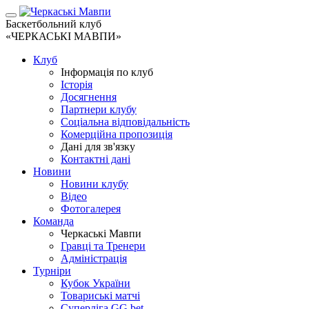
Баскетбольний клуб
«ЧЕРКАСЬКІ МАВПИ»
Клуб
Інформація по клуб
Історія
Досягнення
Партнери клубу
Соціальна відповідальність
Комерційна пропозиція
Дані для зв'язку
Контактні дані
Новини
Новини клубу
Відео
Фотогалерея
Команда
Черкаські Мавпи
Гравці та Тренери
Адміністрація
Турніри
Кубок України
Товариські матчі
Суперліга GG.bet