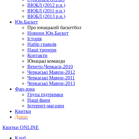
ВЮБЛ (2012 р.н.)
ВЮБЛ (2011 р.н.)
ВЮБЛ (2013 р.н.)
Юн.Баскет
Про юнацький баскетбол
Новини Юн.Баскет
Історія
Набір гравців
Наші тренери
Контакти
Юнацькі команди
Венето-Черкаси-2010
Черкаські Мавпи-2012
Черкаські Мавпи-2011
Черкаські Мавпи-2013
Фан-зона
Група підтримки
Наші фани
Інтернет-магазин
Квитки
Донат
Квитки ONLINE
Клуб