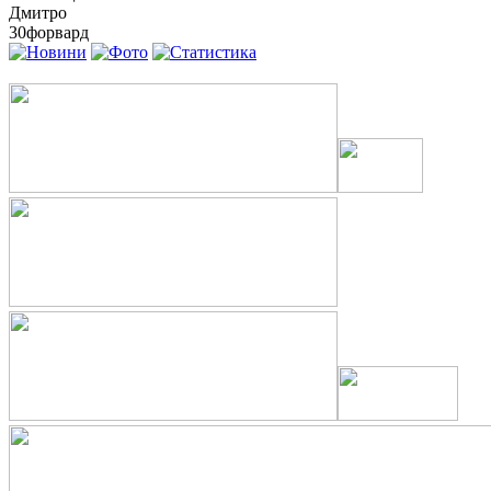
Дмитро
30
форвард