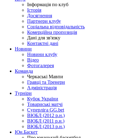
Інформація по клуб
Історія
Досягнення
Партнери клубу
Соціальна відповідальність
Комерційна пропозиція
Дані для зв'язку
Контактні дані
Новини
Новини клубу
Відео
Фотогалерея
Команда
Черкаські Мавпи
Гравці та Тренери
Адміністрація
Турніри
Кубок України
Товариські матчі
Суперліга GG.bet
ВЮБЛ (2012 р.н.)
ВЮБЛ (2011 р.н.)
ВЮБЛ (2013 р.н.)
Юн.Баскет
Про юнацький баскетбол