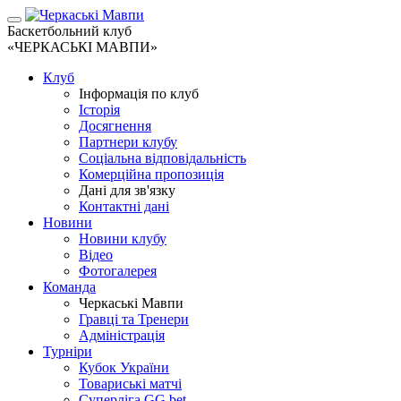
Баскетбольний клуб
«ЧЕРКАСЬКІ МАВПИ»
Клуб
Інформація по клуб
Історія
Досягнення
Партнери клубу
Соціальна відповідальність
Комерційна пропозиція
Дані для зв'язку
Контактні дані
Новини
Новини клубу
Відео
Фотогалерея
Команда
Черкаські Мавпи
Гравці та Тренери
Адміністрація
Турніри
Кубок України
Товариські матчі
Суперліга GG.bet