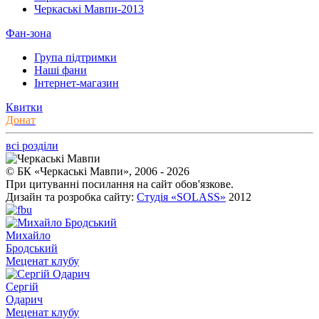
Черкаські Мавпи-2013
Фан-зона
Група підтримки
Наші фани
Інтернет-магазин
Квитки
Донат
всі розділи
© БК «Черкаські Мавпи», 2006 - 2026
При цитуванні посилання на сайт обов'язкове.
Дизайн та розробка сайту:
Студія «SOLASS»
2012
Михайло
Бродський
Меценат клубу
Сергій
Одарич
Меценат клубу