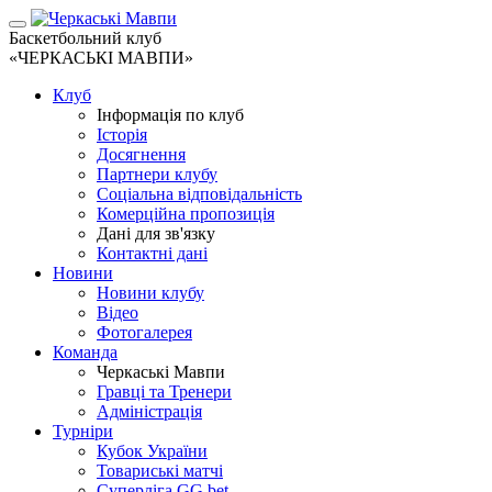
Баскетбольний клуб
«ЧЕРКАСЬКІ МАВПИ»
Клуб
Інформація по клуб
Історія
Досягнення
Партнери клубу
Соціальна відповідальність
Комерційна пропозиція
Дані для зв'язку
Контактні дані
Новини
Новини клубу
Відео
Фотогалерея
Команда
Черкаські Мавпи
Гравці та Тренери
Адміністрація
Турніри
Кубок України
Товариські матчі
Суперліга GG.bet