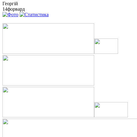
Георгій
14
форвард