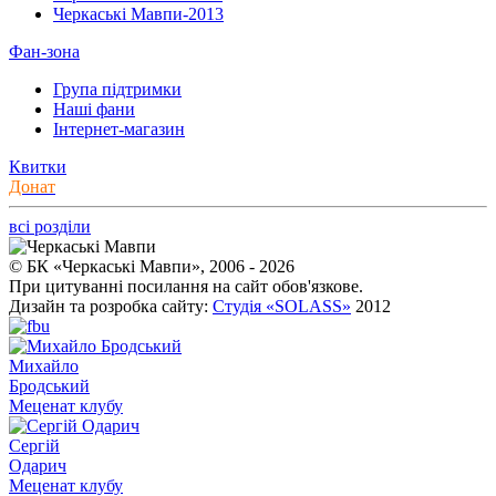
Черкаські Мавпи-2013
Фан-зона
Група підтримки
Наші фани
Інтернет-магазин
Квитки
Донат
всі розділи
© БК «Черкаські Мавпи», 2006 - 2026
При цитуванні посилання на сайт обов'язкове.
Дизайн та розробка сайту:
Студія «SOLASS»
2012
Михайло
Бродський
Меценат клубу
Сергій
Одарич
Меценат клубу