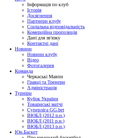
Інформація по клуб
Історія
Досягнення
Партнери клубу
Соціальна відповідальність
Комерційна пропозиція
Дані для зв'язку
Контактні дані
Новини
Новини клубу
Відео
Фотогалерея
Команда
Черкаські Мавпи
Гравці та Тренери
Адміністрація
Турніри
Кубок України
Товариські матчі
Суперліга GG.bet
ВЮБЛ (2012 р.н.)
ВЮБЛ (2011 р.н.)
ВЮБЛ (2013 р.н.)
Юн.Баскет
Про юнацький баскетбол