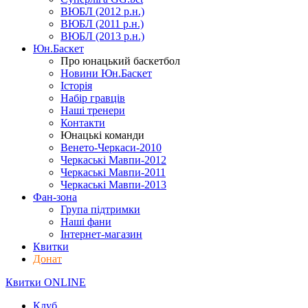
ВЮБЛ (2012 р.н.)
ВЮБЛ (2011 р.н.)
ВЮБЛ (2013 р.н.)
Юн.Баскет
Про юнацький баскетбол
Новини Юн.Баскет
Історія
Набір гравців
Наші тренери
Контакти
Юнацькі команди
Венето-Черкаси-2010
Черкаські Мавпи-2012
Черкаські Мавпи-2011
Черкаські Мавпи-2013
Фан-зона
Група підтримки
Наші фани
Інтернет-магазин
Квитки
Донат
Квитки ONLINE
Клуб