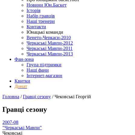
Новини Юн.Баскет
Історія
Набір гравців
Наші тренери
Контакти
Юнацькі команди
Венето-Черкаси-2010
Черкаські Мавпи-2012
Черкаські Мавпи-2011
Черкаські Мавпи-2013
Фан-зона
Група підтримки
Наші фани
Інтернет-магазин
Квитки
Донат
Головна
/
Гравці сезону
/
Чековські Георгій
Гравці сезону
2007-08
"Черкаські Мавпи"
Чековські