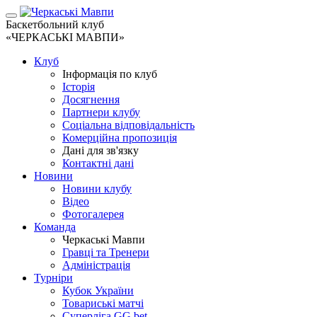
Баскетбольний клуб
«ЧЕРКАСЬКІ МАВПИ»
Клуб
Інформація по клуб
Історія
Досягнення
Партнери клубу
Соціальна відповідальність
Комерційна пропозиція
Дані для зв'язку
Контактні дані
Новини
Новини клубу
Відео
Фотогалерея
Команда
Черкаські Мавпи
Гравці та Тренери
Адміністрація
Турніри
Кубок України
Товариські матчі
Суперліга GG.bet