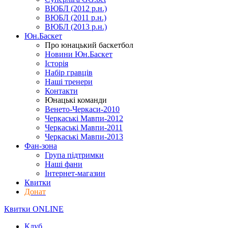
ВЮБЛ (2012 р.н.)
ВЮБЛ (2011 р.н.)
ВЮБЛ (2013 р.н.)
Юн.Баскет
Про юнацький баскетбол
Новини Юн.Баскет
Історія
Набір гравців
Наші тренери
Контакти
Юнацькі команди
Венето-Черкаси-2010
Черкаські Мавпи-2012
Черкаські Мавпи-2011
Черкаські Мавпи-2013
Фан-зона
Група підтримки
Наші фани
Інтернет-магазин
Квитки
Донат
Квитки ONLINE
Клуб