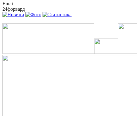
Ешлі
24
форвард