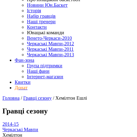
Новини Юн.Баскет
Історія
Набір гравців
Наші тренери
Контакти
Юнацькі команди
Венето-Черкаси-2010
Черкаські Мавпи-2012
Черкаські Мавпи-2011
Черкаські Мавпи-2013
Фан-зона
Група підтримки
Наші фани
Інтернет-магазин
Квитки
Донат
Головна
/
Гравці сезону
/
Хемілтон Ешлі
Гравці сезону
2014-15
Черкаські Мавпи
Хемілтон