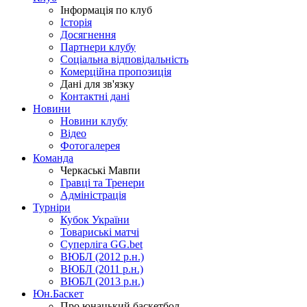
Інформація по клуб
Історія
Досягнення
Партнери клубу
Соціальна відповідальність
Комерційна пропозиція
Дані для зв'язку
Контактні дані
Новини
Новини клубу
Відео
Фотогалерея
Команда
Черкаські Мавпи
Гравці та Тренери
Адміністрація
Турніри
Кубок України
Товариські матчі
Суперліга GG.bet
ВЮБЛ (2012 р.н.)
ВЮБЛ (2011 р.н.)
ВЮБЛ (2013 р.н.)
Юн.Баскет
Про юнацький баскетбол