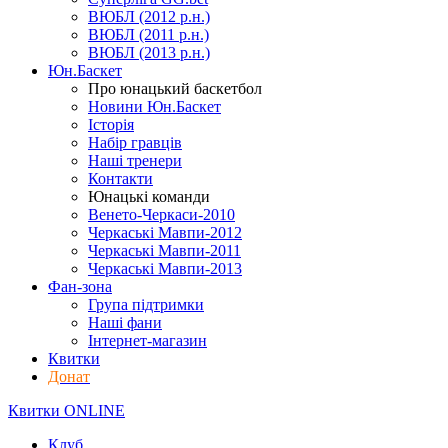
ВЮБЛ (2012 р.н.)
ВЮБЛ (2011 р.н.)
ВЮБЛ (2013 р.н.)
Юн.Баскет
Про юнацький баскетбол
Новини Юн.Баскет
Історія
Набір гравців
Наші тренери
Контакти
Юнацькі команди
Венето-Черкаси-2010
Черкаські Мавпи-2012
Черкаські Мавпи-2011
Черкаські Мавпи-2013
Фан-зона
Група підтримки
Наші фани
Інтернет-магазин
Квитки
Донат
Квитки ONLINE
Клуб