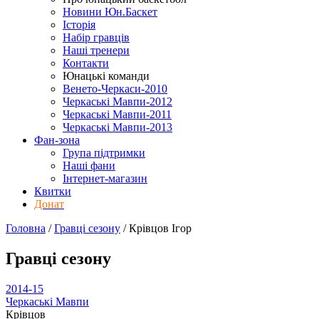
Новини Юн.Баскет
Історія
Набір гравців
Наші тренери
Контакти
Юнацькі команди
Венето-Черкаси-2010
Черкаські Мавпи-2012
Черкаські Мавпи-2011
Черкаські Мавпи-2013
Фан-зона
Група підтримки
Наші фани
Інтернет-магазин
Квитки
Донат
Головна
/
Гравці сезону
/
Крівцов Ігор
Гравці сезону
2014-15
Черкаські Мавпи
Крівцов