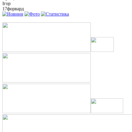
Ігор
17
форвард