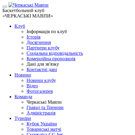
Баскетбольний клуб
«ЧЕРКАСЬКІ МАВПИ»
Клуб
Інформація по клуб
Історія
Досягнення
Партнери клубу
Соціальна відповідальність
Комерційна пропозиція
Дані для зв'язку
Контактні дані
Новини
Новини клубу
Відео
Фотогалерея
Команда
Черкаські Мавпи
Гравці та Тренери
Адміністрація
Турніри
Кубок України
Товариські матчі
Суперліга GG.bet