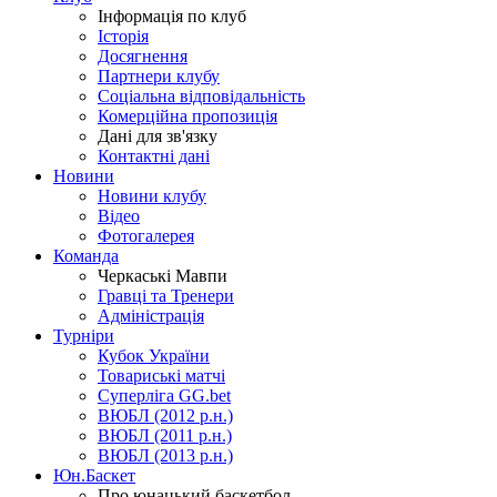
Інформація по клуб
Історія
Досягнення
Партнери клубу
Соціальна відповідальність
Комерційна пропозиція
Дані для зв'язку
Контактні дані
Новини
Новини клубу
Відео
Фотогалерея
Команда
Черкаські Мавпи
Гравці та Тренери
Адміністрація
Турніри
Кубок України
Товариські матчі
Суперліга GG.bet
ВЮБЛ (2012 р.н.)
ВЮБЛ (2011 р.н.)
ВЮБЛ (2013 р.н.)
Юн.Баскет
Про юнацький баскетбол