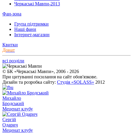
Черкаські Мавпи-2013
Фан-зона
Група підтримки
Наші фани
Інтернет-магазин
Квитки
Донат
всі розділи
© БК «Черкаські Мавпи», 2006 - 2026
При цитуванні посилання на сайт обов'язкове.
Дизайн та розробка сайту:
Студія «SOLASS»
2012
Михайло
Бродський
Меценат клубу
Сергій
Одарич
Меценат клубу