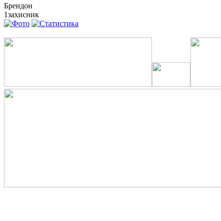
Брендон
1
захисник