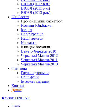
ВЮБЛ (2012 р.н.)
ВЮБЛ (2011 р.н.)
ВЮБЛ (2013 р.н.)
Юн.Баскет
Про юнацький баскетбол
Новини Юн.Баскет
Історія
Набір гравців
Наші тренери
Контакти
Юнацькі команди
Венето-Черкаси-2010
Черкаські Мавпи-2012
Черкаські Мавпи-2011
Черкаські Мавпи-2013
Фан-зона
Група підтримки
Наші фани
Інтернет-магазин
Квитки
Донат
Квитки ONLINE
Клуб