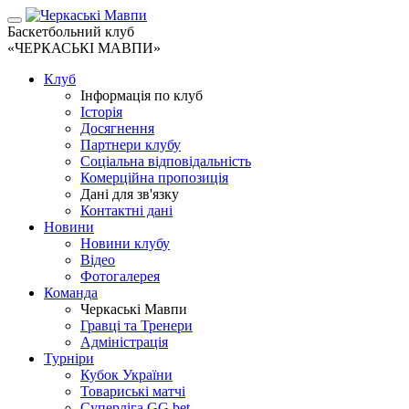
Баскетбольний клуб
«ЧЕРКАСЬКІ МАВПИ»
Клуб
Інформація по клуб
Історія
Досягнення
Партнери клубу
Соціальна відповідальність
Комерційна пропозиція
Дані для зв'язку
Контактні дані
Новини
Новини клубу
Відео
Фотогалерея
Команда
Черкаські Мавпи
Гравці та Тренери
Адміністрація
Турніри
Кубок України
Товариські матчі
Суперліга GG.bet