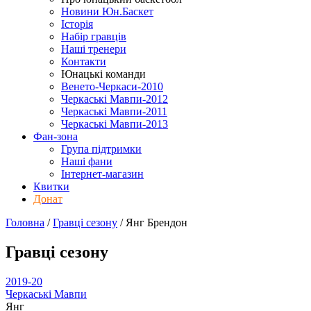
Новини Юн.Баскет
Історія
Набір гравців
Наші тренери
Контакти
Юнацькі команди
Венето-Черкаси-2010
Черкаські Мавпи-2012
Черкаські Мавпи-2011
Черкаські Мавпи-2013
Фан-зона
Група підтримки
Наші фани
Інтернет-магазин
Квитки
Донат
Головна
/
Гравці сезону
/
Янг Брендон
Гравці сезону
2019-20
Черкаські Мавпи
Янг