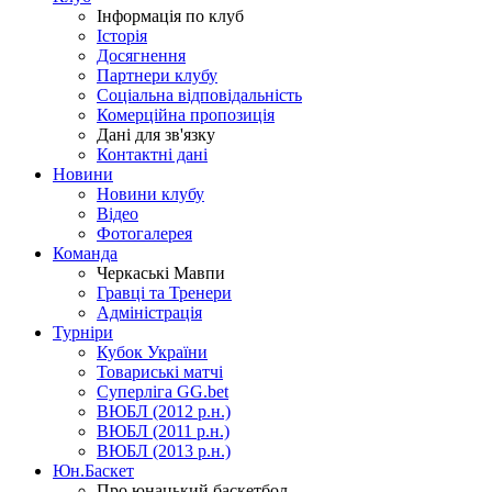
Інформація по клуб
Історія
Досягнення
Партнери клубу
Соціальна відповідальність
Комерційна пропозиція
Дані для зв'язку
Контактні дані
Новини
Новини клубу
Відео
Фотогалерея
Команда
Черкаські Мавпи
Гравці та Тренери
Адміністрація
Турніри
Кубок України
Товариські матчі
Суперліга GG.bet
ВЮБЛ (2012 р.н.)
ВЮБЛ (2011 р.н.)
ВЮБЛ (2013 р.н.)
Юн.Баскет
Про юнацький баскетбол