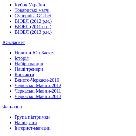
Кубок України
Товариські матчі
Суперліга GG.bet
ВЮБЛ (2012 р.н.)
ВЮБЛ (2011 р.н.)
ВЮБЛ (2013 р.н.)
Юн.Баскет
Новини Юн.Баскет
Історія
Набір гравців
Наші тренери
Контакти
Венето-Черкаси-2010
Черкаські Мавпи-2012
Черкаські Мавпи-2011
Черкаські Мавпи-2013
Фан-зона
Група підтримки
Наші фани
Інтернет-магазин