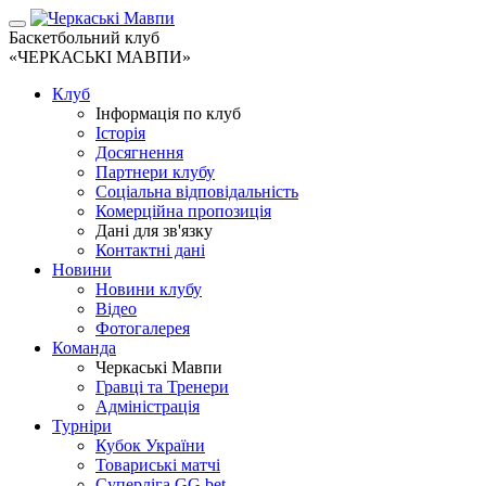
Баскетбольний клуб
«ЧЕРКАСЬКІ МАВПИ»
Клуб
Інформація по клуб
Історія
Досягнення
Партнери клубу
Соціальна відповідальність
Комерційна пропозиція
Дані для зв'язку
Контактні дані
Новини
Новини клубу
Відео
Фотогалерея
Команда
Черкаські Мавпи
Гравці та Тренери
Адміністрація
Турніри
Кубок України
Товариські матчі
Суперліга GG.bet