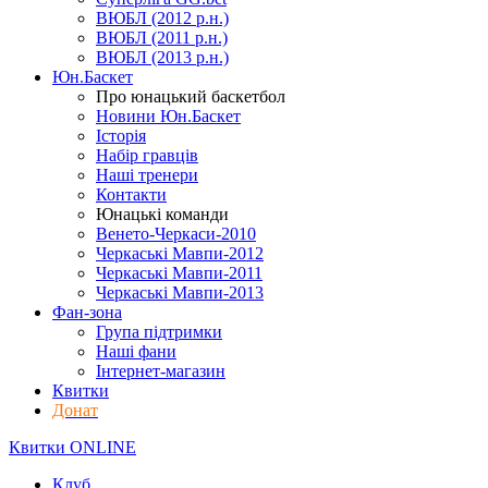
ВЮБЛ (2012 р.н.)
ВЮБЛ (2011 р.н.)
ВЮБЛ (2013 р.н.)
Юн.Баскет
Про юнацький баскетбол
Новини Юн.Баскет
Історія
Набір гравців
Наші тренери
Контакти
Юнацькі команди
Венето-Черкаси-2010
Черкаські Мавпи-2012
Черкаські Мавпи-2011
Черкаські Мавпи-2013
Фан-зона
Група підтримки
Наші фани
Інтернет-магазин
Квитки
Донат
Квитки ONLINE
Клуб