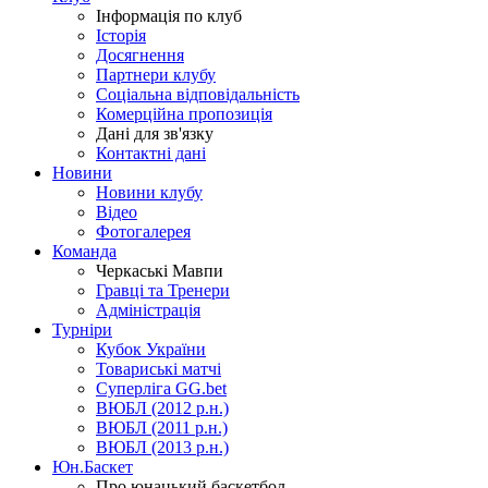
Інформація по клуб
Історія
Досягнення
Партнери клубу
Соціальна відповідальність
Комерційна пропозиція
Дані для зв'язку
Контактні дані
Новини
Новини клубу
Відео
Фотогалерея
Команда
Черкаські Мавпи
Гравці та Тренери
Адміністрація
Турніри
Кубок України
Товариські матчі
Суперліга GG.bet
ВЮБЛ (2012 р.н.)
ВЮБЛ (2011 р.н.)
ВЮБЛ (2013 р.н.)
Юн.Баскет
Про юнацький баскетбол