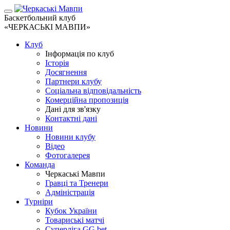
Баскетбольний клуб
«ЧЕРКАСЬКІ МАВПИ»
Клуб
Інформація по клуб
Історія
Досягнення
Партнери клубу
Соціальна відповідальність
Комерційна пропозиція
Дані для зв'язку
Контактні дані
Новини
Новини клубу
Відео
Фотогалерея
Команда
Черкаські Мавпи
Гравці та Тренери
Адміністрація
Турніри
Кубок України
Товариські матчі
Суперліга GG.bet