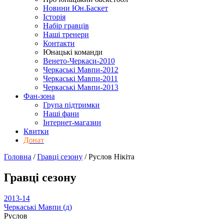
Новини Юн.Баскет
Історія
Набір гравців
Наші тренери
Контакти
Юнацькі команди
Венето-Черкаси-2010
Черкаські Мавпи-2012
Черкаські Мавпи-2011
Черкаські Мавпи-2013
Фан-зона
Група підтримки
Наші фани
Інтернет-магазин
Квитки
Донат
Головна
/
Гравці сезону
/
Руслов Нікіта
Гравці сезону
2013-14
Черкаські Мавпи (д)
Руслов