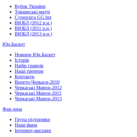
Кубок України
Товариські матчі
Суперліга GG.bet
ВЮБЛ (2012 р.н.)
ВЮБЛ (2011 р.н.)
ВЮБЛ (2013 р.н.)
Юн.Баскет
Новини Юн.Баскет
Історія
Набір гравців
Наші тренери
Контакти
Венето-Черкаси-2010
Черкаські Мавпи-2012
Черкаські Мавпи-2011
Черкаські Мавпи-2013
Фан-зона
Група підтримки
Наші фани
Інтернет-магазин