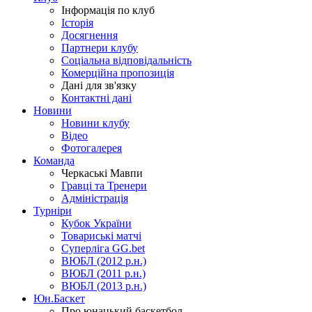
Інформація по клуб
Історія
Досягнення
Партнери клубу
Соціальна відповідальність
Комерційна пропозиція
Дані для зв'язку
Контактні дані
Новини
Новини клубу
Відео
Фотогалерея
Команда
Черкаські Мавпи
Гравці та Тренери
Адміністрація
Турніри
Кубок України
Товариські матчі
Суперліга GG.bet
ВЮБЛ (2012 р.н.)
ВЮБЛ (2011 р.н.)
ВЮБЛ (2013 р.н.)
Юн.Баскет
Про юнацький баскетбол