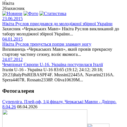
Нікіта
26
захисник
23.06.2015
Нікіта Руслов приєднався до молодіжної збірної України
Захисник «Черкаських Мавп» Нікіта Руслов викликаний до
табору молодіжної збірної України...
04.01.2015
Нікіта Руслов тренується попри зламану ногу
Вихованець «Черкаських Мавп», який провів прекрасну
стартову частину сезону, воліє якомога...
24.07.2012
Чемпіонат Європи U-16. Україна поступилася Італії
Італія U-16 - Україна U-16 83:65 (19:12; 24:12; 20:18;
20:23)ItalyPtsREBASPF4F. Mussini22445A. Navarini2116A.
Spera4407R. Rossato2338P. Oliva10639M...
Фотогалерея
Суперліга. Плей-оф, 1/4 фіналу. Черкаські Мавпи - Дніпро.
8.04.26
08.04.2026