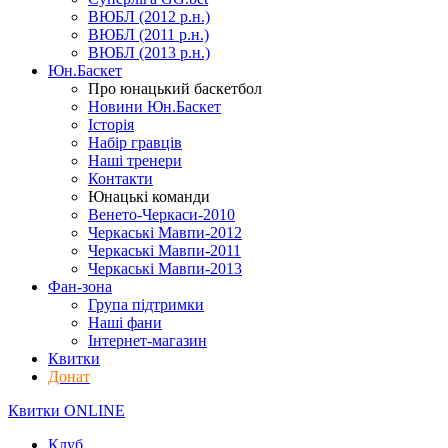
ВЮБЛ (2012 р.н.)
ВЮБЛ (2011 р.н.)
ВЮБЛ (2013 р.н.)
Юн.Баскет
Про юнацький баскетбол
Новини Юн.Баскет
Історія
Набір гравців
Наші тренери
Контакти
Юнацькі команди
Венето-Черкаси-2010
Черкаські Мавпи-2012
Черкаські Мавпи-2011
Черкаські Мавпи-2013
Фан-зона
Група підтримки
Наші фани
Інтернет-магазин
Квитки
Донат
Квитки ONLINE
Клуб