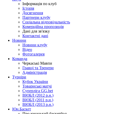
Інформація по клуб
Історія
Досягнення
Партнери клубу
Соціальна відповідальність
Комерційна пропозиція
Дані для зв'язку
Контактні дані
Новини
Новини клубу
Відео
Фотогалерея
Команда
Черкаські Мавпи
Гравці та Тренери
Адміністрація
Турніри
Кубок України
Товариські матчі
Суперліга GG.bet
ВЮБЛ (2012 р.н.)
ВЮБЛ (2011 р.н.)
ВЮБЛ (2013 р.н.)
Юн.Баскет
Про юнацький баскетбол