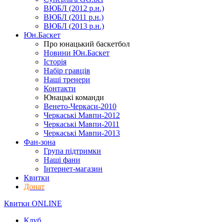
ВЮБЛ (2012 р.н.)
ВЮБЛ (2011 р.н.)
ВЮБЛ (2013 р.н.)
Юн.Баскет
Про юнацький баскетбол
Новини Юн.Баскет
Історія
Набір гравців
Наші тренери
Контакти
Юнацькі команди
Венето-Черкаси-2010
Черкаські Мавпи-2012
Черкаські Мавпи-2011
Черкаські Мавпи-2013
Фан-зона
Група підтримки
Наші фани
Інтернет-магазин
Квитки
Донат
Квитки ONLINE
Клуб