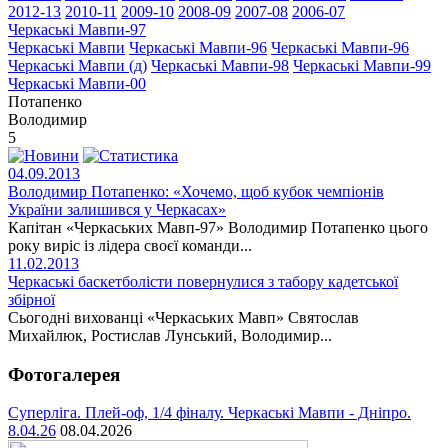
2012-13
2010-11
2009-10
2008-09
2007-08
2006-07
Черкаські Мавпи-97
Черкаські Мавпи
Черкаські Мавпи-96
Черкаські Мавпи-96
Черкаські Мавпи (д)
Черкаські Мавпи-98
Черкаські Мавпи-99
Черкаські Мавпи-00
Потапенко
Володимир
5
04.09.2013
Володимир Потапенко: «Хочемо, щоб кубок чемпіонів
України залишився у Черкасах»
Капітан «Черкаських Мавп-97» Володимир Потапенко цього
року виріс із лідера своєї команди...
11.02.2013
Черкаські баскетболісти повернулися з табору кадетської
збірної
Сьогодні вихованці «Черкаських Мавп» Святослав
Михайлюк, Ростислав Лунський, Володимир...
Фотогалерея
Суперліга. Плей-оф, 1/4 фіналу. Черкаські Мавпи - Дніпро.
8.04.26
08.04.2026