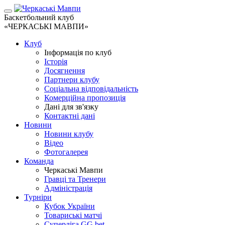
Баскетбольний клуб
«ЧЕРКАСЬКІ МАВПИ»
Клуб
Інформація по клуб
Історія
Досягнення
Партнери клубу
Соціальна відповідальність
Комерційна пропозиція
Дані для зв'язку
Контактні дані
Новини
Новини клубу
Відео
Фотогалерея
Команда
Черкаські Мавпи
Гравці та Тренери
Адміністрація
Турніри
Кубок України
Товариські матчі
Суперліга GG.bet