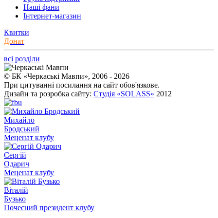
Наші фани
Інтернет-магазин
Квитки
Донат
всі розділи
© БК «Черкаські Мавпи», 2006 - 2026
При цитуванні посилання на сайт обов'язкове.
Дизайн та розробка сайту:
Студія «SOLASS»
2012
Михайло
Бродський
Меценат клубу
Сергій
Одарич
Меценат клубу
Віталій
Бузько
Почесний президент клубу