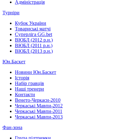
Адміністрація
Турніри
Кубок України
Товариські матчі
Суперліга GG.bet
ВЮБЛ (2012 р.н.)
ВЮБЛ (2011 р.н.)
ВЮБЛ (2013 р.н.)
Юн.Баскет
Новини Юн.Баскет
Історія
Набір гравців
Наші тренери
Контакти
Венето-Черкаси-2010
Черкаські Мавпи-2012
Черкаські Мавпи-2011
Черкаські Мавпи-2013
Фан-зона
Група підтримки