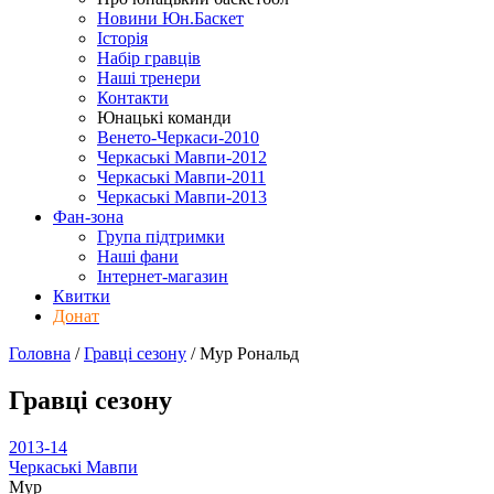
Новини Юн.Баскет
Історія
Набір гравців
Наші тренери
Контакти
Юнацькі команди
Венето-Черкаси-2010
Черкаські Мавпи-2012
Черкаські Мавпи-2011
Черкаські Мавпи-2013
Фан-зона
Група підтримки
Наші фани
Інтернет-магазин
Квитки
Донат
Головна
/
Гравці сезону
/
Мур Рональд
Гравці сезону
2013-14
Черкаські Мавпи
Мур