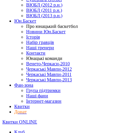
ВЮБЛ (2012 р.н.)
ВЮБЛ (2011 р.н.)
ВЮБЛ (2013 р.н.)
Юн.Баскет
Про юнацький баскетбол
Новини Юн.Баскет
Історія
Набір гравців
Наші тренери
Контакти
Юнацькі команди
Венето-Черкаси-2010
Черкаські Мавпи-2012
Черкаські Мавпи-2011
Черкаські Мавпи-2013
Фан-зона
Група підтримки
Наші фани
Інтернет-магазин
Квитки
Донат
Квитки ONLINE
Клуб