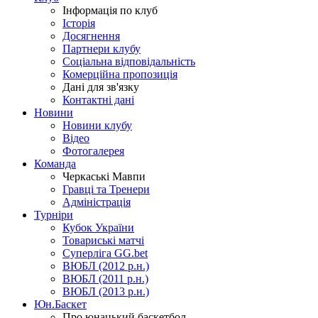
Інформація по клуб
Історія
Досягнення
Партнери клубу
Соціальна відповідальність
Комерційна пропозиція
Дані для зв'язку
Контактні дані
Новини
Новини клубу
Відео
Фотогалерея
Команда
Черкаські Мавпи
Гравці та Тренери
Адміністрація
Турніри
Кубок України
Товариські матчі
Суперліга GG.bet
ВЮБЛ (2012 р.н.)
ВЮБЛ (2011 р.н.)
ВЮБЛ (2013 р.н.)
Юн.Баскет
Про юнацький баскетбол