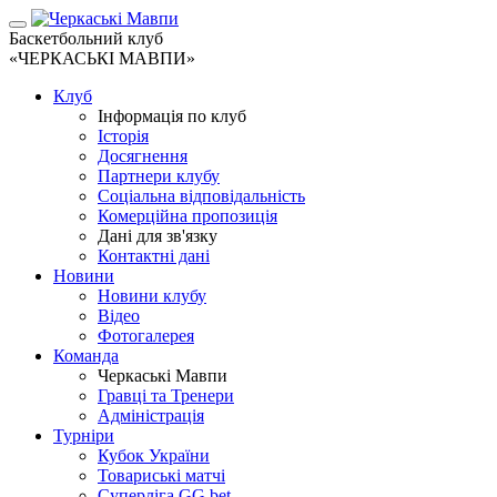
Баскетбольний клуб
«ЧЕРКАСЬКІ МАВПИ»
Клуб
Інформація по клуб
Історія
Досягнення
Партнери клубу
Соціальна відповідальність
Комерційна пропозиція
Дані для зв'язку
Контактні дані
Новини
Новини клубу
Відео
Фотогалерея
Команда
Черкаські Мавпи
Гравці та Тренери
Адміністрація
Турніри
Кубок України
Товариські матчі
Суперліга GG.bet