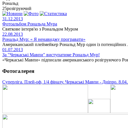
Рональд
25
розігруючий
31.12.2013
Фотоальбом Рональда Мура
Святкове інтерв'ю з Рональдом Муром
22.08.2013
Рональд Мур: « Я ненавиджу програвати»
Американський плеймейкер Рональд Мур один із потенційних лі
01.07.2013
За "Черкаські Мавпи" виступатиме Рональд Мур!
«Черкаські Мавпи» підписали американського розігруючого Рона
Фотогалерея
Суперліга. Плей-оф, 1/4 фіналу. Черкаські Мавпи - Дніпро. 8.04