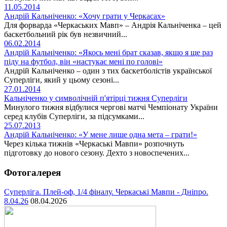
11.05.2014
Андрій Кальніченко: «Хочу грати у Черкасах»
Для форварда «Черкаських Мавп» – Андрія Кальніченка – цей
баскетбольний рік був незвичний...
06.02.2014
Андрій Кальніченко: «Якось мені брат сказав, якщо я ще раз
піду на футбол, він «настукає мені по голові»
Андрій Кальніченко – один з тих баскетболістів української
Суперліги, який у цьому сезоні...
27.01.2014
Кальніченко у символічній п'ятірці тижня Суперліги
Минулого тижня відбулися чергові матчі Чемпіонату України
серед клубів Суперліги, за підсумками...
25.07.2013
Андрій Кальніченко: «У мене лише одна мета – грати!»
Через кілька тижнів «Черкаські Мавпи» розпочнуть
підготовку до нового сезону. Дехто з новоспечених...
Фотогалерея
Суперліга. Плей-оф, 1/4 фіналу. Черкаські Мавпи - Дніпро.
8.04.26
08.04.2026