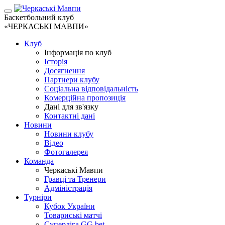
Баскетбольний клуб
«ЧЕРКАСЬКІ МАВПИ»
Клуб
Інформація по клуб
Історія
Досягнення
Партнери клубу
Соціальна відповідальність
Комерційна пропозиція
Дані для зв'язку
Контактні дані
Новини
Новини клубу
Відео
Фотогалерея
Команда
Черкаські Мавпи
Гравці та Тренери
Адміністрація
Турніри
Кубок України
Товариські матчі
Суперліга GG.bet