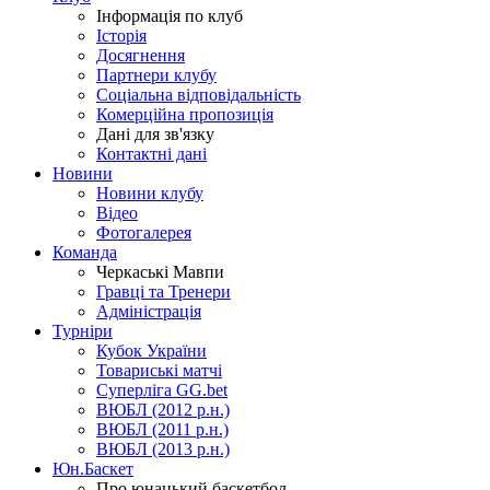
Інформація по клуб
Історія
Досягнення
Партнери клубу
Соціальна відповідальність
Комерційна пропозиція
Дані для зв'язку
Контактні дані
Новини
Новини клубу
Відео
Фотогалерея
Команда
Черкаські Мавпи
Гравці та Тренери
Адміністрація
Турніри
Кубок України
Товариські матчі
Суперліга GG.bet
ВЮБЛ (2012 р.н.)
ВЮБЛ (2011 р.н.)
ВЮБЛ (2013 р.н.)
Юн.Баскет
Про юнацький баскетбол