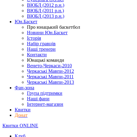
ВЮБЛ (2012 р.н.)
ВЮБЛ (2011 р.н.)
ВЮБЛ (2013 р.н.)
Юн.Баскет
Про юнацький баскетбол
Новини Юн.Баскет
Історія
Набір гравців
Наші тренери
Контакти
Юнацькі команди
Венето-Черкаси-2010
Черкаські Мавпи-2012
Черкаські Мавпи-2011
Черкаські Мавпи-2013
Фан-зона
Група підтримки
Наші фани
Інтернет-магазин
Квитки
Донат
Квитки ONLINE
Клуб