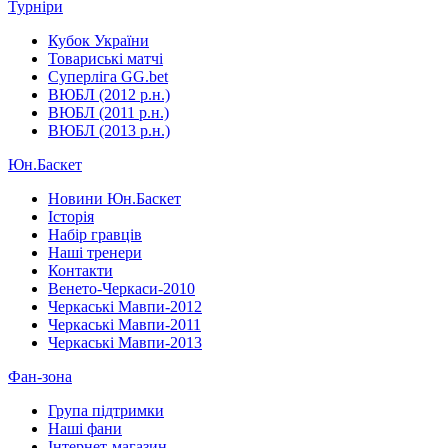
Турніри
Кубок України
Товариські матчі
Суперліга GG.bet
ВЮБЛ (2012 р.н.)
ВЮБЛ (2011 р.н.)
ВЮБЛ (2013 р.н.)
Юн.Баскет
Новини Юн.Баскет
Історія
Набір гравців
Наші тренери
Контакти
Венето-Черкаси-2010
Черкаські Мавпи-2012
Черкаські Мавпи-2011
Черкаські Мавпи-2013
Фан-зона
Група підтримки
Наші фани
Інтернет-магазин