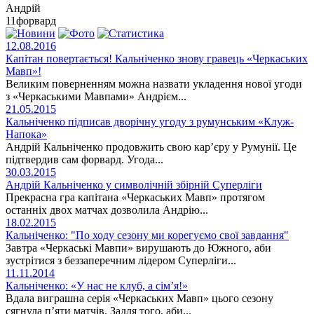
Андрій
11
форвард
12.08.2016
Капітан повертається! Кальніченко знову гравець «Черкаських
Мавп»!
Великим поверненням можна назвати укладення нової угоди
з «Черкаськими Мавпами» Андрієм...
21.05.2015
Кальніченко підписав дворічну угоду з румунським «Клуж-
Напока»
Андрій Кальніченко продовжить свою кар’єру у Румунії. Це
підтвердив сам форвард. Угода...
30.03.2015
Андрій Кальніченко у символічній збірній Суперліги
Прекрасна гра капітана «Черкаських Мавп» протягом
останніх двох матчах дозволила Андрію...
18.02.2015
Кальніченко: "По ходу сезону ми корегуємо свої завдання"
Завтра «Черкаські Мавпи» вирушають до Южного, аби
зустрітися з беззаперечним лідером Суперліги...
11.11.2014
Кальніченко: «У нас не клуб, а сім’я!»
Вдала виграшна серія «Черкаських Мавп» цього сезону
сягнула п’яти матчів. Задля того, аби...