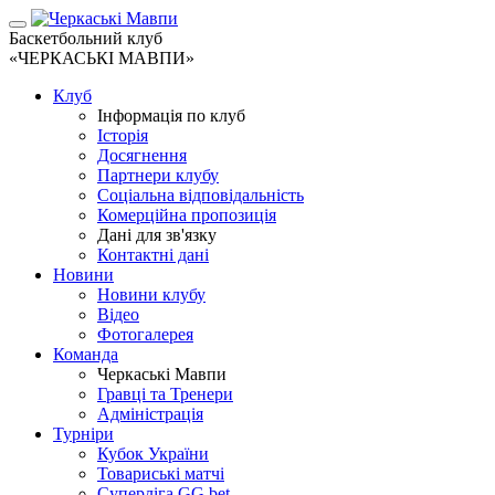
Баскетбольний клуб
«ЧЕРКАСЬКІ МАВПИ»
Клуб
Інформація по клуб
Історія
Досягнення
Партнери клубу
Соціальна відповідальність
Комерційна пропозиція
Дані для зв'язку
Контактні дані
Новини
Новини клубу
Відео
Фотогалерея
Команда
Черкаські Мавпи
Гравці та Тренери
Адміністрація
Турніри
Кубок України
Товариські матчі
Суперліга GG.bet