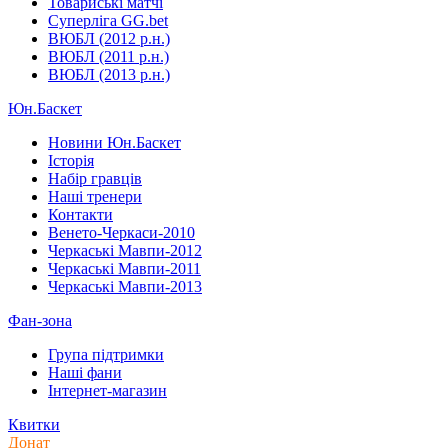
Товариські матчі
Суперліга GG.bet
ВЮБЛ (2012 р.н.)
ВЮБЛ (2011 р.н.)
ВЮБЛ (2013 р.н.)
Юн.Баскет
Новини Юн.Баскет
Історія
Набір гравців
Наші тренери
Контакти
Венето-Черкаси-2010
Черкаські Мавпи-2012
Черкаські Мавпи-2011
Черкаські Мавпи-2013
Фан-зона
Група підтримки
Наші фани
Інтернет-магазин
Квитки
Донат