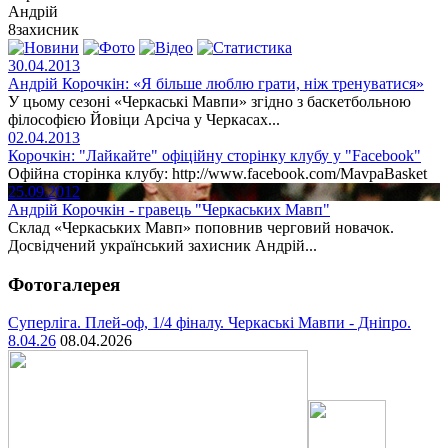
Андрій
8
захисник
30.04.2013
Андрій Корочкін: «Я більше люблю грати, ніж тренуватися»
У цьому сезоні «Черкаські Мавпи» згідно з баскетбольною
філософією Йовіци Арсіча у Черкасах...
02.04.2013
Корочкін: "Лайкайте" офіційну сторінку клубу у "Facebook"
Офійна сторінка клубу: http://www.facebook.com/MavpaBasket
25.09.2012
Андрій Корочкін - гравець "Черкаських Мавп"
Склад «Черкаських Мавп» поповнив черговий новачок.
Досвідчений український захисник Андрій...
Фотогалерея
Суперліга. Плей-оф, 1/4 фіналу. Черкаські Мавпи - Дніпро.
8.04.26
08.04.2026