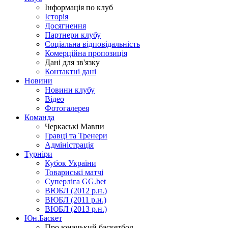
Інформація по клуб
Історія
Досягнення
Партнери клубу
Соціальна відповідальність
Комерційна пропозиція
Дані для зв'язку
Контактні дані
Новини
Новини клубу
Відео
Фотогалерея
Команда
Черкаські Мавпи
Гравці та Тренери
Адміністрація
Турніри
Кубок України
Товариські матчі
Суперліга GG.bet
ВЮБЛ (2012 р.н.)
ВЮБЛ (2011 р.н.)
ВЮБЛ (2013 р.н.)
Юн.Баскет
Про юнацький баскетбол