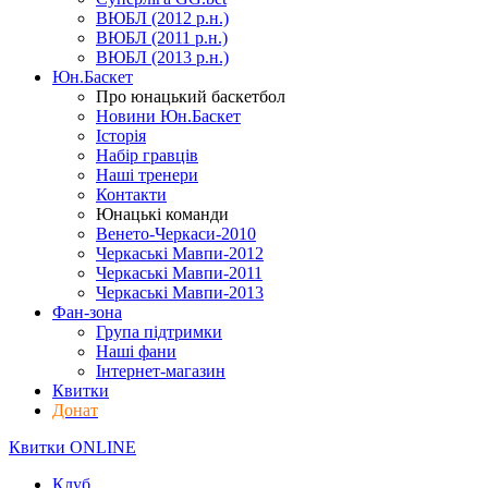
ВЮБЛ (2012 р.н.)
ВЮБЛ (2011 р.н.)
ВЮБЛ (2013 р.н.)
Юн.Баскет
Про юнацький баскетбол
Новини Юн.Баскет
Історія
Набір гравців
Наші тренери
Контакти
Юнацькі команди
Венето-Черкаси-2010
Черкаські Мавпи-2012
Черкаські Мавпи-2011
Черкаські Мавпи-2013
Фан-зона
Група підтримки
Наші фани
Інтернет-магазин
Квитки
Донат
Квитки ONLINE
Клуб