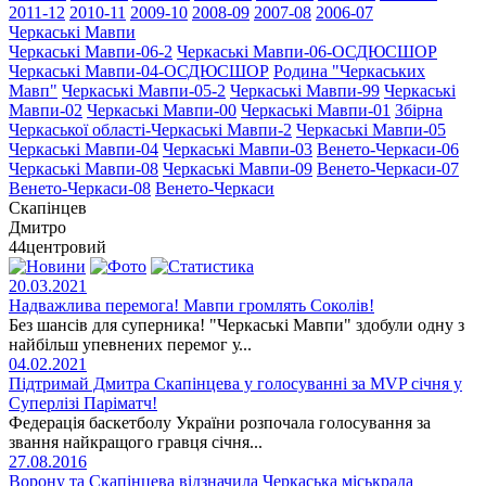
2011-12
2010-11
2009-10
2008-09
2007-08
2006-07
Черкаські Мавпи
Черкаські Мавпи-06-2
Черкаські Мавпи-06-ОСДЮСШОР
Черкаські Мавпи-04-ОСДЮСШОР
Родина "Черкаcьких
Мавп"
Черкаські Мавпи-05-2
Черкаські Мавпи-99
Черкаські
Мавпи-02
Черкаські Мавпи-00
Черкаські Мавпи-01
Збірна
Черкаської області-Черкаські Мавпи-2
Черкаські Мавпи-05
Черкаські Мавпи-04
Черкаські Мавпи-03
Венето-Черкаси-06
Черкаські Мавпи-08
Черкаські Мавпи-09
Венето-Черкаси-07
Венето-Черкаси-08
Венето-Черкаси
Скапінцев
Дмитро
44
центровий
20.03.2021
Надважлива перемога! Мавпи громлять Соколів!
Без шансів для суперника! "Черкаські Мавпи" здобули одну з
найбільш упевнених перемог у...
04.02.2021
Підтримай Дмитра Скапінцева у голосуванні за MVP січня у
Суперлізі Паріматч!
Федерація баскетболу України розпочала голосування за
звання найкращого гравця січня...
27.08.2016
Ворону та Скапінцева відзначила Черкаська міськрада