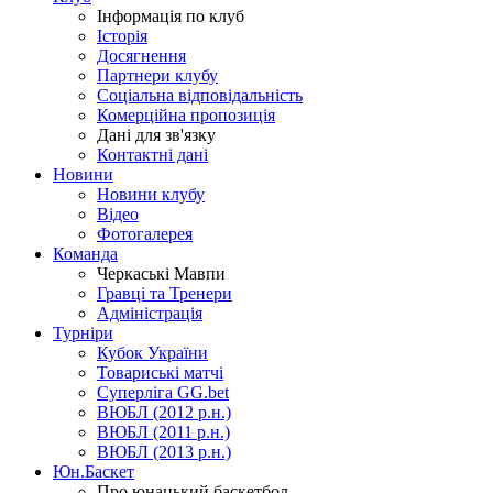
Інформація по клуб
Історія
Досягнення
Партнери клубу
Соціальна відповідальність
Комерційна пропозиція
Дані для зв'язку
Контактні дані
Новини
Новини клубу
Відео
Фотогалерея
Команда
Черкаські Мавпи
Гравці та Тренери
Адміністрація
Турніри
Кубок України
Товариські матчі
Суперліга GG.bet
ВЮБЛ (2012 р.н.)
ВЮБЛ (2011 р.н.)
ВЮБЛ (2013 р.н.)
Юн.Баскет
Про юнацький баскетбол