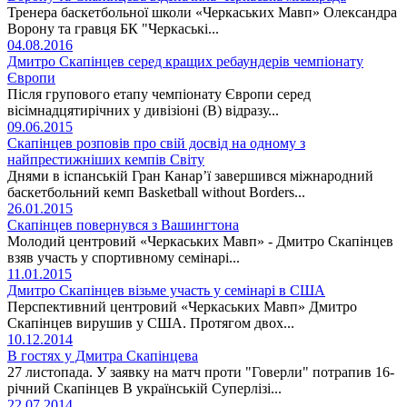
Тренера баскетбольної школи «Черкаських Мавп» Олександра
Ворону та гравця БК "Черкаські...
04.08.2016
Дмитро Скапінцев серед кращих ребаундерів чемпіонату
Європи
Після групового етапу чемпіонату Європи серед
вісімнадцятирічних у дивізіоні (В) відразу...
09.06.2015
Скапінцев розповів про свій досвід на одному з
найпрестижніших кемпів Світу
Днями в іспанській Гран Канар’ї завершився міжнародний
баскетбольний кемп Basketball without Borders...
26.01.2015
Скапінцев повернувся з Вашингтона
Молодий центровий «Черкаських Мавп» - Дмитро Скапінцев
взяв участь у спортивному семінарі...
11.01.2015
Дмитро Скапінцев візьме участь у семінарі в США
Перспективний центровий «Черкаських Мавп» Дмитро
Скапінцев вирушив у США. Протягом двох...
10.12.2014
В гостях у Дмитра Скапінцева
27 листопада. У заявку на матч проти "Говерли" потрапив 16-
річний Скапінцев В українській Суперлізі...
22.07.2014