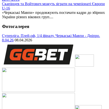
Скапінцев та Войтович можуть зіграти на чемпіонаті Європи
U-16
«Черкаські Мавпи» продовжують постачати кадри до збірних
України різних вікових груп....
Фотогалерея
Суперліга. Плей-оф, 1/4 фіналу. Черкаські Мавпи - Дніпро.
8.04.26
08.04.2026