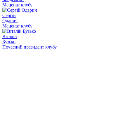
Меценат клубу
Сергій
Одарич
Меценат клубу
Віталій
Бузько
Почесний президент клубу