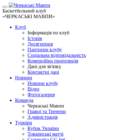
Баскетбольний клуб
«ЧЕРКАСЬКІ МАВПИ»
Клуб
Інформація по клуб
Історія
Досягнення
Партнери клубу
Соціальна відповідальність
Комерційна пропозиція
Дані для зв'язку
Контактні дані
Новини
Новини клубу
Відео
Фотогалерея
Команда
Черкаські Мавпи
Гравці та Тренери
Адміністрація
Турніри
Кубок України
Товариські матчі
Суперліга GG.bet