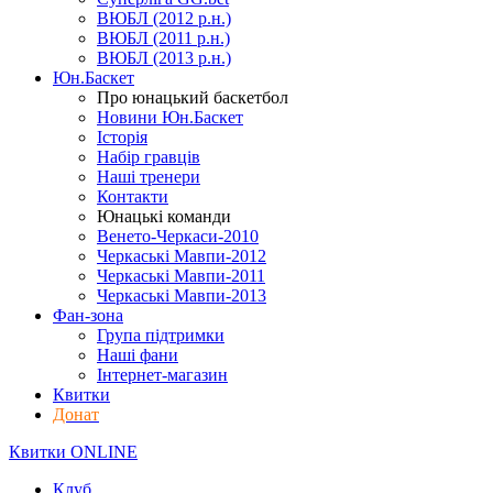
ВЮБЛ (2012 р.н.)
ВЮБЛ (2011 р.н.)
ВЮБЛ (2013 р.н.)
Юн.Баскет
Про юнацький баскетбол
Новини Юн.Баскет
Історія
Набір гравців
Наші тренери
Контакти
Юнацькі команди
Венето-Черкаси-2010
Черкаські Мавпи-2012
Черкаські Мавпи-2011
Черкаські Мавпи-2013
Фан-зона
Група підтримки
Наші фани
Інтернет-магазин
Квитки
Донат
Квитки ONLINE
Клуб