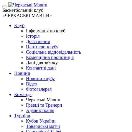
Баскетбольний клуб
«ЧЕРКАСЬКІ МАВПИ»
Клуб
Інформація по клуб
Історія
Досягнення
Партнери клубу
Соціальна відповідальність
Комерційна пропозиція
Дані для зв'язку
Контактні дані
Новини
Новини клубу
Відео
Фотогалерея
Команда
Черкаські Мавпи
Гравці та Тренери
Адміністрація
Турніри
Кубок України
Товариські матчі
Суперліга GG.bet