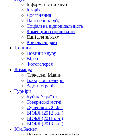
Інформація по клуб
Історія
Досягнення
Партнери клубу
Соціальна відповідальність
Комерційна пропозиція
Дані для зв'язку
Контактні дані
Новини
Новини клубу
Відео
Фотогалерея
Команда
Черкаські Мавпи
Гравці та Тренери
Адміністрація
Турніри
Кубок України
Товариські матчі
Суперліга GG.bet
ВЮБЛ (2012 р.н.)
ВЮБЛ (2011 р.н.)
ВЮБЛ (2013 р.н.)
Юн.Баскет
Про юнацький баскетбол