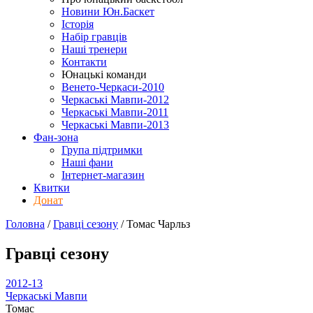
Новини Юн.Баскет
Історія
Набір гравців
Наші тренери
Контакти
Юнацькі команди
Венето-Черкаси-2010
Черкаські Мавпи-2012
Черкаські Мавпи-2011
Черкаські Мавпи-2013
Фан-зона
Група підтримки
Наші фани
Інтернет-магазин
Квитки
Донат
Головна
/
Гравці сезону
/
Томас Чарльз
Гравці сезону
2012-13
Черкаські Мавпи
Томас