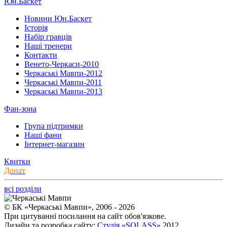
Юн.Баскет
Новини Юн.Баскет
Історія
Набір гравців
Наші тренери
Контакти
Венето-Черкаси-2010
Черкаські Мавпи-2012
Черкаські Мавпи-2011
Черкаські Мавпи-2013
Фан-зона
Група підтримки
Наші фани
Інтернет-магазин
Квитки
Донат
всі розділи
© БК «Черкаські Мавпи», 2006 - 2026
При цитуванні посилання на сайт обов'язкове.
Дизайн та розробка сайту:
Студія «SOLASS»
2012