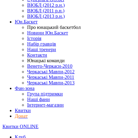
ВЮБЛ (2012 р.н.)
ВЮБЛ (2011 р.н.)
ВЮБЛ (2013 р.н.)
Юн.Баскет
Про юнацький баскетбол
Новини Юн.Баскет
Історія
Набір гравців
Наші тренери
Контакти
Юнацькі команди
Венето-Черкаси-2010
Черкаські Мавпи-2012
Черкаські Мавпи-2011
Черкаські Мавпи-2013
Фан-зона
Група підтримки
Наші фани
Інтернет-магазин
Квитки
Донат
Квитки ONLINE
Клуб