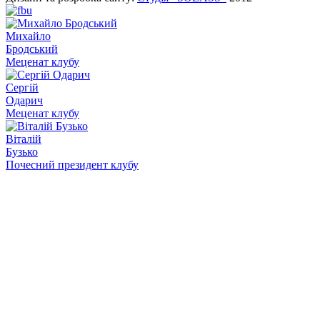
Михайло
Бродський
Меценат клубу
Сергій
Одарич
Меценат клубу
Віталій
Бузько
Почесний президент клубу