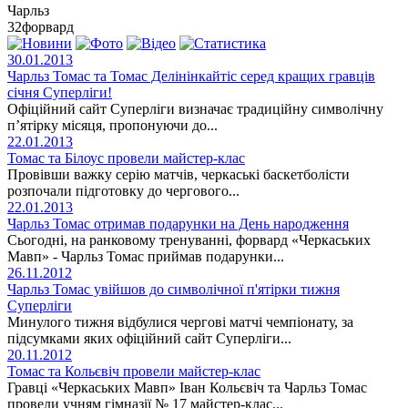
Чарльз
32
форвард
30.01.2013
Чарльз Томас та Томас Делінінкайтіс серед кращих гравців
січня Суперліги!
Офіційний сайт Суперліги визначає традиційну символічну
п’ятірку місяця, пропонуючи до...
22.01.2013
Томас та Білоус провели майстер-клас
Провівши важку серію матчів, черкаські баскетболісти
розпочали підготовку до чергового...
22.01.2013
Чарльз Томас отримав подарунки на День народження
Сьогодні, на ранковому тренуванні, форвард «Черкаських
Мавп» - Чарльз Томас приймав подарунки...
26.11.2012
Чарльз Томас увійшов до символічної п'ятірки тижня
Суперліги
Минулого тижня відбулися чергові матчі чемпіонату, за
підсумками яких офіційний сайт Суперліги...
20.11.2012
Томас та Кольєвіч провели майстер-клас
Гравці «Черкаських Мавп» Іван Кольєвіч та Чарльз Томас
провели учням гімназії № 17 майстер-клас...