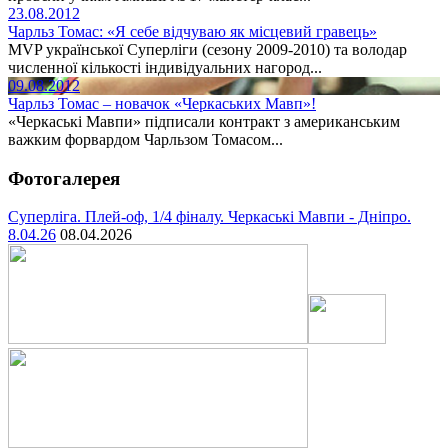
23.08.2012
Чарльз Томас: «Я себе відчуваю як місцевий гравець»
MVP української Суперліги (сезону 2009-2010) та володар
численної кількості індивідуальних нагород...
09.08.2012
Чарльз Томас – новачок «Черкаських Мавп»!
«Черкаські Мавпи» підписали контракт з американським
важким форвардом Чарльзом Томасом...
Фотогалерея
Суперліга. Плей-оф, 1/4 фіналу. Черкаські Мавпи - Дніпро.
8.04.26
08.04.2026