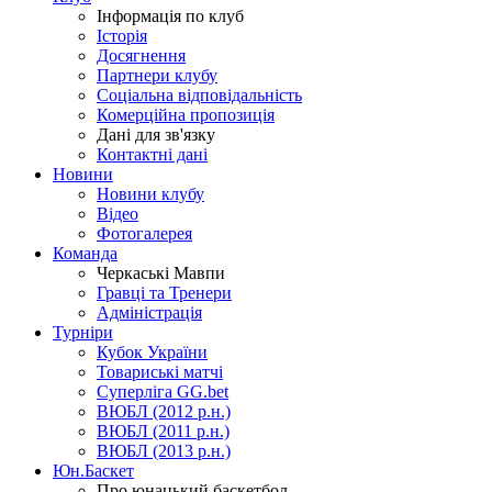
Інформація по клуб
Історія
Досягнення
Партнери клубу
Соціальна відповідальність
Комерційна пропозиція
Дані для зв'язку
Контактні дані
Новини
Новини клубу
Відео
Фотогалерея
Команда
Черкаські Мавпи
Гравці та Тренери
Адміністрація
Турніри
Кубок України
Товариські матчі
Суперліга GG.bet
ВЮБЛ (2012 р.н.)
ВЮБЛ (2011 р.н.)
ВЮБЛ (2013 р.н.)
Юн.Баскет
Про юнацький баскетбол