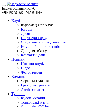
Баскетбольний клуб
«ЧЕРКАСЬКІ МАВПИ»
Клуб
Інформація по клуб
Історія
Досягнення
Партнери клубу
Соціальна відповідальність
Комерційна пропозиція
Дані для зв'язку
Контактні дані
Новини
Новини клубу
Відео
Фотогалерея
Команда
Черкаські Мавпи
Гравці та Тренери
Адміністрація
Турніри
Кубок України
Товариські матчі
Суперліга GG.bet