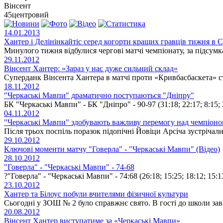
Вінсент
45
центровий
14.01.2013
Хантер і Делінінкайтіс серед когорти кращих гравців тижня в С
Минулого тижня відбулися чергові матчі чемпіонату, за підсумк
29.11.2012
Вінсент Хантер: «Зараз у нас дуже сильний склад»
Суперданк Вінсента Хантера в матчі проти «Кривбасбаскета» с
18.11.2012
"Черкаські Мавпи" драматично поступаються "Дніпру"
БК "Черкаські Мавпи" - БК "Дніпро" - 90-97 (31:18; 22:17; 8:15;
04.11.2012
"Черкаські Мавпи" здобувають важливу перемогу над чемпіоно
Після трьох поспіль поразок підопічні Йовіци Арсіча зустрічал
29.10.2012
Ключові моменти матчу "Говерла" - "Черкаські Мавпи" (Відео)
28.10.2012
"Говерла" - "Черкаські Мавпи" - 74-68
?"Говерла" - "Черкаські Мавпи" - 74:68 (26:18; 15:25; 18:12; 15:
23.10.2012
Хантер та Білоус побули вчителями фізичної культури
Сьогодні у ЗОШ № 2 було справжнє свято. В гості до школи зав
20.08.2012
Вінсент Хантер виступатиме за «Черкаські Мавпи»