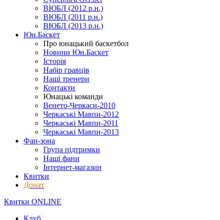
ВЮБЛ (2012 р.н.)
ВЮБЛ (2011 р.н.)
ВЮБЛ (2013 р.н.)
Юн.Баскет
Про юнацький баскетбол
Новини Юн.Баскет
Історія
Набір гравців
Наші тренери
Контакти
Юнацькі команди
Венето-Черкаси-2010
Черкаські Мавпи-2012
Черкаські Мавпи-2011
Черкаські Мавпи-2013
Фан-зона
Група підтримки
Наші фани
Інтернет-магазин
Квитки
Донат
Квитки ONLINE
Клуб