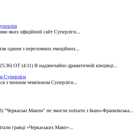
уперлізі
ами яких офіційний сайт Суперліги...
тав одним з переломних емоційних...
 25:36) ОТ (4:11) В надзвичайно драматичній кінцівці...
м Суперліги
ися з чинним чемпіоном Суперліги...
13) "Черкаські Мавпи" не змогли поїхати з Івано-Франківська...
італи гравці «Черкаських Мавп»...