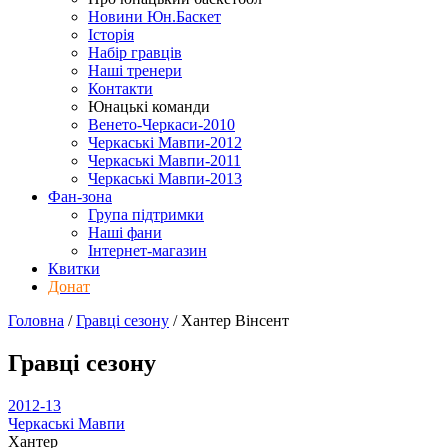
Новини Юн.Баскет
Історія
Набір гравців
Наші тренери
Контакти
Юнацькі команди
Венето-Черкаси-2010
Черкаські Мавпи-2012
Черкаські Мавпи-2011
Черкаські Мавпи-2013
Фан-зона
Група підтримки
Наші фани
Інтернет-магазин
Квитки
Донат
Головна
/
Гравці сезону
/
Хантер Вінсент
Гравці сезону
2012-13
Черкаські Мавпи
Хантер