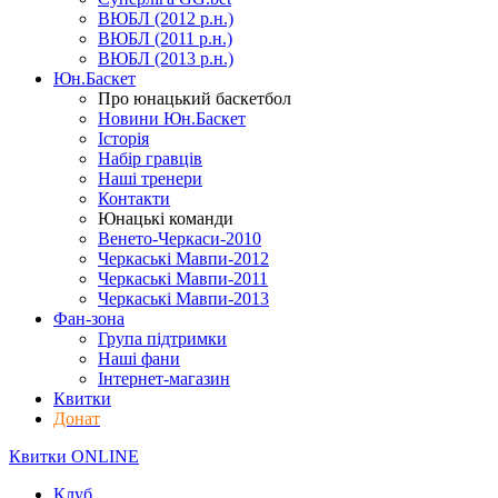
ВЮБЛ (2012 р.н.)
ВЮБЛ (2011 р.н.)
ВЮБЛ (2013 р.н.)
Юн.Баскет
Про юнацький баскетбол
Новини Юн.Баскет
Історія
Набір гравців
Наші тренери
Контакти
Юнацькі команди
Венето-Черкаси-2010
Черкаські Мавпи-2012
Черкаські Мавпи-2011
Черкаські Мавпи-2013
Фан-зона
Група підтримки
Наші фани
Інтернет-магазин
Квитки
Донат
Квитки ONLINE
Клуб