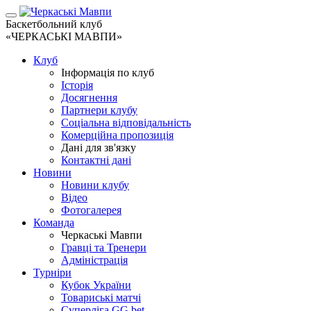
Баскетбольний клуб
«ЧЕРКАСЬКІ МАВПИ»
Клуб
Інформація по клуб
Історія
Досягнення
Партнери клубу
Соціальна відповідальність
Комерційна пропозиція
Дані для зв'язку
Контактні дані
Новини
Новини клубу
Відео
Фотогалерея
Команда
Черкаські Мавпи
Гравці та Тренери
Адміністрація
Турніри
Кубок України
Товариські матчі
Суперліга GG.bet