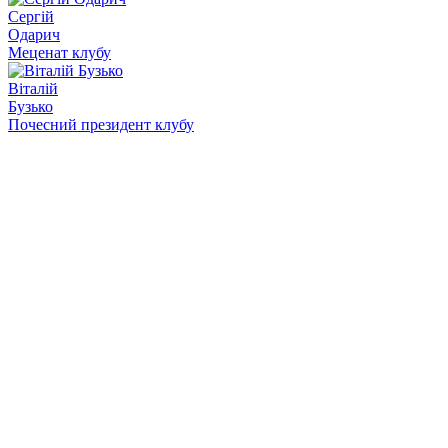
Сергій
Одарич
Меценат клубу
Віталій
Бузько
Почесний президент клубу