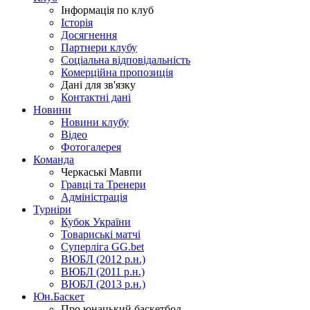
Інформація по клуб
Історія
Досягнення
Партнери клубу
Соціальна відповідальність
Комерційна пропозиція
Дані для зв'язку
Контактні дані
Новини
Новини клубу
Відео
Фотогалерея
Команда
Черкаські Мавпи
Гравці та Тренери
Адміністрація
Турніри
Кубок України
Товариські матчі
Суперліга GG.bet
ВЮБЛ (2012 р.н.)
ВЮБЛ (2011 р.н.)
ВЮБЛ (2013 р.н.)
Юн.Баскет
Про юнацький баскетбол