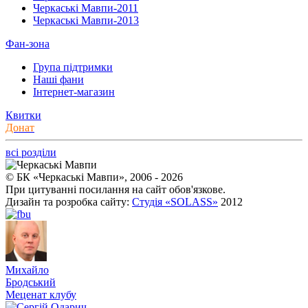
Черкаські Мавпи-2011
Черкаські Мавпи-2013
Фан-зона
Група підтримки
Наші фани
Інтернет-магазин
Квитки
Донат
всі розділи
© БК «Черкаські Мавпи», 2006 - 2026
При цитуванні посилання на сайт обов'язкове.
Дизайн та розробка сайту:
Студія «SOLASS»
2012
Михайло
Бродський
Меценат клубу