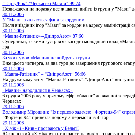
"Тарту/Рок"-"Черкаські Мавпи" 99:74
Незважаючи на поразку все ж шанси вийти із групи у "Мавп" 
30.11.2006
У "Мавп" з'являються фани закордоном
Після виїздіних ігор "Мавп" за кордон на адресу адміністрації 
30.11.2006
«Мавпа-Рятівник»-«ДніпроАзот» 87:60
Суперники, з якими зустрівся сьогодні молодший склад «Мавпи-
гра
30.11.2006
За яких умов «Мавпи» не вийдуть з групи
Вже цього четверга, за два тури до завершення групового етап
30.11.2006
“Мавпа-Рятівник” – “ДніпроАзот” 56:66
На дружньому матчі “Мавпа-Рятівник”-”ДніпроАзот” виступил
29.11.2006
«Мавпи» народилися в Черкасах»
6 грудня 2006 року у прямому ефірі обласної державної телерад
Черкасах»
29.11.2006
Володимир Мірошник "Із першою задачею "Фортеця-94" справ
"Фортеця-94" привезла додому 3 перемоги із 4 ігор
29.11.2006
«Хімік» і «Київ» програють у Бельгії
Южненський «Хімік» втратив шанси на вихід до наступного рау