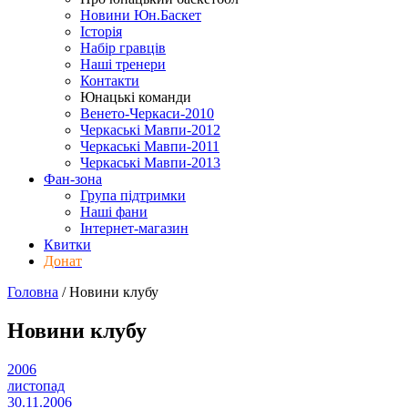
Новини Юн.Баскет
Історія
Набір гравців
Наші тренери
Контакти
Юнацькі команди
Венето-Черкаси-2010
Черкаські Мавпи-2012
Черкаські Мавпи-2011
Черкаські Мавпи-2013
Фан-зона
Група підтримки
Наші фани
Інтернет-магазин
Квитки
Донат
Головна
/
Новини клубу
Новини клубу
2006
листопад
30.11.2006