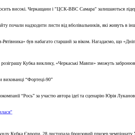
досить високі. Черкащани і "ЦСК-ВВС Самара" залишаються ліде
сайту почали надходити листи від вболівальників, які живуть в ін
Рятівника» був набагато старший за віком. Нагадаємо, що «Дніпр
у розіграшу Кубка виклику, «Черкаські Мавпи» зможуть забронюват
и вихованці “Фортеці-90”
іокомпанії “Рось” за участю автора ідеї та сценарію Юрія Лукано
илася"
нду Кубка Європи. 28 листопада бронзовий призер чемпіонату У