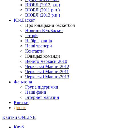
ВЮБЛ (2012 р.н.)
ВЮБЛ (2011 р.н.)
ВЮБЛ (2013 р.н.)
Юн.Баскет
Про юнацький баскетбол
Новини Юн.Баскет
Історія
Набір гравців
Наші тренери
Контакти
Юнацькі команди
Венето-Черкаси-2010
Черкаські Мавпи-2012
Черкаські Мавпи-2011
Черкаські Мавпи-2013
Фан-зона
Група підтримки
Наші фани
Інтернет-магазин
Квитки
Донат
Квитки ONLINE
Клуб