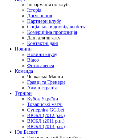
Інформація по клуб
Історія
Досягнення
Партнери клубу
Соціальна відповідальність
Комерційна пропозиція
Дані для зв'язку
Контактні дані
Новини
Новини клубу
Відео
Фотогалерея
Команда
Черкаські Мавпи
Гравці та Тренери
Адміністрація
Турніри
Кубок України
Товариські матчі
Суперліга GG.bet
ВЮБЛ (2012 р.н.)
ВЮБЛ (2011 р.н.)
ВЮБЛ (2013 р.н.)
Юн.Баскет
Про юнацький баскетбол