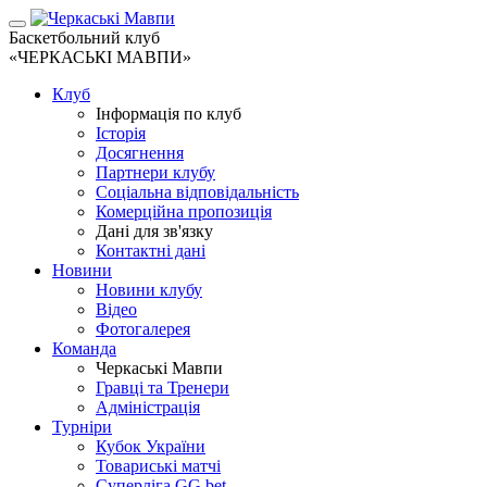
Баскетбольний клуб
«ЧЕРКАСЬКІ МАВПИ»
Клуб
Інформація по клуб
Історія
Досягнення
Партнери клубу
Соціальна відповідальність
Комерційна пропозиція
Дані для зв'язку
Контактні дані
Новини
Новини клубу
Відео
Фотогалерея
Команда
Черкаські Мавпи
Гравці та Тренери
Адміністрація
Турніри
Кубок України
Товариські матчі
Суперліга GG.bet