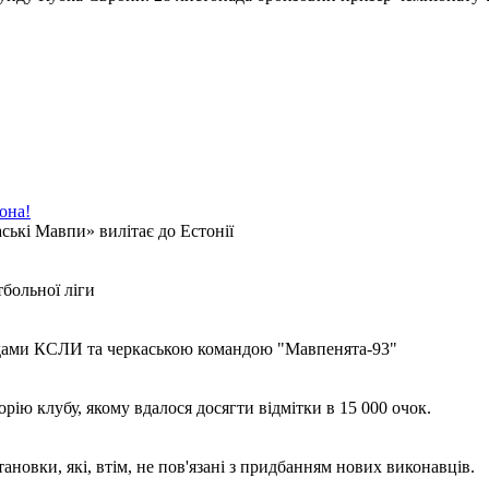
она!
аські Мавпи» вилітає до Естонії
тбольної ліги
ндами КСЛИ та черкаською командою "Мавпенята-93"
рію клубу, якому вдалося досягти відмітки в 15 000 очок.
ановки, які, втім, не пов'язані з придбанням нових виконавців.