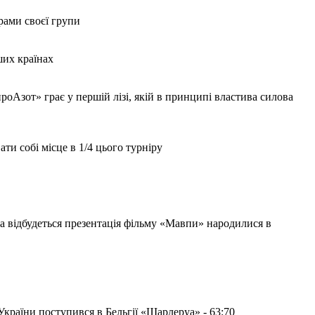
рами своєї групи
ших країнах
оАзот» грає у першій лізі, якій в принципі властива силова
и собі місце в 1/4 цього турніру
ва відбудеться презентація фільму «Мавпи» народилися в
країни поступився в Бельгії «Шарлеруа» - 63:70