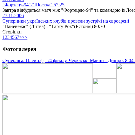
"Фортеця-94"-"Шостка" 52:25
Завтра відбудеться матч між "Фортецею-94" та командою із Лозо
27.11.2006
Суперники українських клубів провели зустрічі на євроарені
"Паневежіс" (Литва) - "Тарту Рок"(Естонія) 80:70
Сторінки
1
2
3
4
5
6
7
>
>>
Фотогалерея
Суперліга. Плей-оф, 1/4 фіналу. Черкаські Мавпи - Дніпро. 8.04