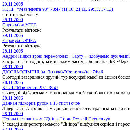
29.11.2006
КСЛІ - "Мавпенята-93" 78:47 (11:10, 21:11, 29:13, 17:13)
Статистика матчу
29.11.2006
Єврокубок УЛЕБ
Результати вівторка
29.11.2006
Еврокубок ФІБА
Результати вівторка
28.11.2006
Андрій Підковиров: переможемо «Тарту» - здобудемо дух чемпі
Завтра о 15-й годині, за київським часом, з Бориспіля БК «Черк
28.11.2006
ДЮСШ-ОЛІМПІЯ (м. Лозова)-"Фортеця-94" 74:46
Сьогодні завершився другий тур всеукраїнської юнацької баске
28.11.2006
КСЛІ-"Мавпенята-93" 78:47
Сьогодні відбувся матч між юнацькими баскетбольними кома
28.11.2006
Данкан підкорив рубіж в 15 тисяч очок
Лідер "Сан-Антоніо" Тім Данкан став третім гравцем за всю істо
28.11.2006
Новим наставником "Дніпра" став Георгій Ступенчук
У складі дніпропетровського "Дніпра" відбулися серйозні перест
27.11.2006