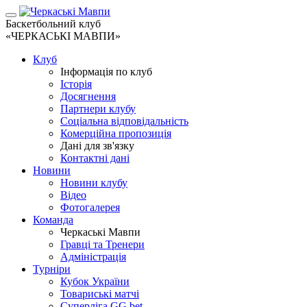
Баскетбольний клуб
«ЧЕРКАСЬКІ МАВПИ»
Клуб
Інформація по клуб
Історія
Досягнення
Партнери клубу
Соціальна відповідальність
Комерційна пропозиція
Дані для зв'язку
Контактні дані
Новини
Новини клубу
Відео
Фотогалерея
Команда
Черкаські Мавпи
Гравці та Тренери
Адміністрація
Турніри
Кубок України
Товариські матчі
Суперліга GG.bet