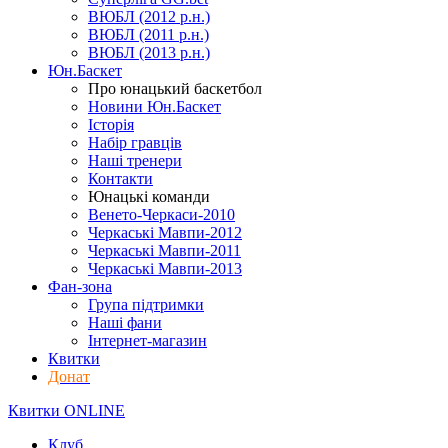
ВЮБЛ (2012 р.н.)
ВЮБЛ (2011 р.н.)
ВЮБЛ (2013 р.н.)
Юн.Баскет
Про юнацький баскетбол
Новини Юн.Баскет
Історія
Набір гравців
Наші тренери
Контакти
Юнацькі команди
Венето-Черкаси-2010
Черкаські Мавпи-2012
Черкаські Мавпи-2011
Черкаські Мавпи-2013
Фан-зона
Група підтримки
Наші фани
Інтернет-магазин
Квитки
Донат
Квитки ONLINE
Клуб