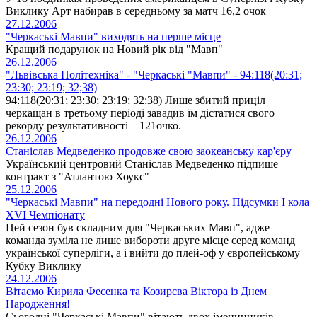
Виклику Арт набирав в середньому за матч 16,2 очок
27.12.2006
"Черкаські Мавпи" виходять на перше місце
Кращий подарунок на Новий рік від "Мавп"
26.12.2006
"Львівська Політехніка" - "Черкаські "Мавпи" - 94:118(20:31;
23:30; 23:19; 32;38)
94:118(20:31; 23:30; 23:19; 32:38) Лише збитий приціл
черкащан в третьому періоді завадив їм дістатися свого
рекорду результативності – 121очко.
26.12.2006
Станіслав Медведенко продовже свою заокеанську кар'єру
Український центровий Станіслав Медведенко підпише
контракт з "Атлантою Хоукс"
25.12.2006
"Черкаські Мавпи" на передодні Нового року. Підсумки І кола
XVI Чемпіонату
Цей сезон був складним для "Черкаських Мавп", адже
команда зуміла не лише вибороти друге місце серед команд
української суперліги, а і вийти до плей-оф у європейському
Кубку Виклику
24.12.2006
Вітаємо Кирила Фесенка та Козирєва Віктора із Днем
Народження!
Сьогодні "Черкаські Мавпи" вітають двох іменинників -