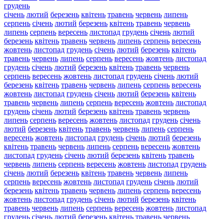
грудень
січень
лютий
березень
квітень
травень
червень
липень
серпень
січень
лютий
березень
квітень
травень
червень
липень
серпень
вересень
листопад
грудень
січень
лютий
березень
квітень
травень
червень
липень
серпень
вересень
жовтень
листопад
грудень
січень
лютий
березень
квітень
травень
червень
липень
серпень
вересень
жовтень
листопад
грудень
січень
лютий
березень
квітень
травень
червень
серпень
вересень
жовтень
листопад
грудень
січень
лютий
березень
квітень
травень
червень
липень
серпень
вересень
жовтень
листопад
грудень
січень
лютий
березень
квітень
травень
червень
липень
серпень
вересень
жовтень
листопад
грудень
січень
лютий
березень
квітень
травень
червень
липень
серпень
вересень
жовтень
листопад
грудень
січень
лютий
березень
квітень
травень
червень
липень
серпень
вересень
жовтень
листопад
грудень
січень
лютий
березень
квітень
травень
червень
липень
серпень
вересень
жовтень
листопад
грудень
січень
лютий
березень
квітень
травень
червень
липень
серпень
вересень
жовтень
листопад
грудень
січень
лютий
березень
квітень
травень
червень
липень
серпень
вересень
жовтень
листопад
грудень
січень
лютий
березень
квітень
травень
червень
липень
серпень
вересень
жовтень
листопад
грудень
січень
лютий
березень
квітень
травень
червень
липень
серпень
вересень
жовтень
листопад
грудень
січень
лютий
березень
квітень
травень
червень