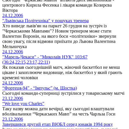
центрового Кирила Фесенка і лікаря команди Козирєва
Віктора
24.12.2006
"Львівська Політехніка" у пошуках тренера
Хто виведе львів'ян на паркет 26 грудня на зустріч із
"Черкаськими Мавпами"? Новим тренером може стати
Валентин Воронін, на якого боси «політехніки» звернули
свою увагу, після відмови приїхати до Львова Валентина
Мельничука
24.12.2006
"Марель-Чекаси" - "Миколаїв НУК" 103:67
(36:24,22:15,23:17,22:11)
Як показав сьогоднішній матч, жіночий баскетбол не менш
цікаве і захоплююче видовище, ніж баскетбол у який грають
кремезні чоловіки
24.12.2006
“Фортеця-94” - “Імпульс” (м. Шостка)
Сьогодні команди-суперниці зустрілися у товариському матчі
23.12.2006
“We love you Charles”
Таку назву можна дати вечірці, яку сьогодні влаштували
вболівальники “Черкаських Мавп” на честь Чарльза Госи
23.12.2006
Завершився другий етап ВЮБЛ серед юнаків 1994 року