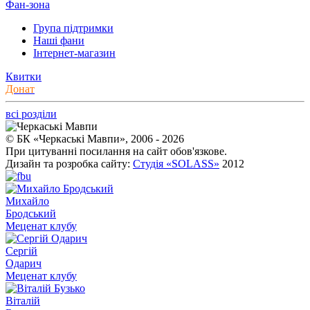
Фан-зона
Група підтримки
Наші фани
Інтернет-магазин
Квитки
Донат
всі розділи
© БК «Черкаські Мавпи», 2006 - 2026
При цитуванні посилання на сайт обов'язкове.
Дизайн та розробка сайту:
Студія «SOLASS»
2012
Михайло
Бродський
Меценат клубу
Сергій
Одарич
Меценат клубу
Віталій