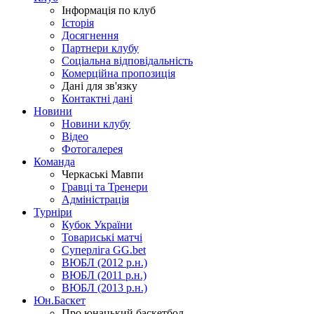
Інформація по клуб
Історія
Досягнення
Партнери клубу
Соціальна відповідальність
Комерційна пропозиція
Дані для зв'язку
Контактні дані
Новини
Новини клубу
Відео
Фотогалерея
Команда
Черкаські Мавпи
Гравці та Тренери
Адміністрація
Турніри
Кубок України
Товариські матчі
Суперліга GG.bet
ВЮБЛ (2012 р.н.)
ВЮБЛ (2011 р.н.)
ВЮБЛ (2013 р.н.)
Юн.Баскет
Про юнацький баскетбол