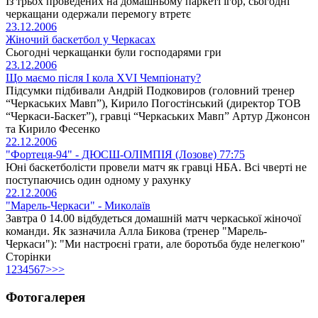
Із трьох проведених на домашньому паркеті ігор, сьогодні
черкащани одержали перемогу втретє
23.12.2006
Жіночий баскетбол у Черкасах
Сьогодні черкащанки були господарями гри
23.12.2006
Що маємо після І кола XVI Чемпіонату?
Підсумки підбивали Андрій Подковиров (головний тренер
“Черкаських Мавп”), Кирило Погостінський (директор ТОВ
“Черкаси-Баскет”), гравці “Черкаських Мавп” Артур Джонсон
та Кирило Фесенко
22.12.2006
"Фортеця-94" - ДЮСШ-ОЛІМПІЯ (Лозове) 77:75
Юні баскетболісти провели матч як гравці НБА. Всі чверті не
поступаючись один одному у рахунку
22.12.2006
"Марель-Черкаси" - Миколаїв
Завтра 0 14.00 відбудеться домашній матч черкаської жіночої
команди. Як зазначила Алла Бикова (тренер "Марель-
Черкаси"): "Ми настроєні грати, але боротьба буде нелегкою"
Сторінки
1
2
3
4
5
6
7
>
>>
Фотогалерея