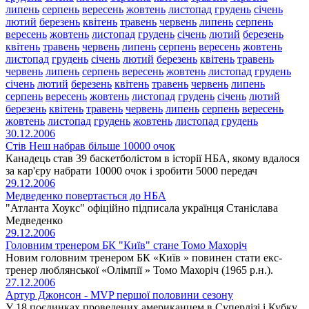
липень
серпень
вересень
жовтень
листопад
грудень
січень
лютий
березень
квітень
травень
червень
липень
серпень
вересень
жовтень
листопад
грудень
січень
лютий
березень
квітень
травень
червень
липень
серпень
вересень
жовтень
листопад
грудень
січень
лютий
березень
квітень
травень
червень
липень
серпень
вересень
жовтень
листопад
грудень
січень
лютий
березень
квітень
травень
червень
липень
серпень
вересень
жовтень
листопад
грудень
січень
лютий
березень
квітень
травень
червень
липень
серпень
вересень
жовтень
листопад
грудень
жовтень
листопад
грудень
30.12.2006
Стів Неш набрав більше 10000 очок
Канадець став 39 баскетболістом в історії НБА, якому вдалося
за кар'єру набрати 10000 очок і зробити 5000 передач
29.12.2006
Медведенко повертається до НБА
"Атланта Хоукс" офіційно підписала українця Станіслава
Медведенко
29.12.2006
Головним тренером БК "Київ" стане Томо Махоріч
Новим головним тренером БК «Київ » повинен стати екс-
тренер люблянської «Олімпії » Томо Махоріч (1965 р.н.).
27.12.2006
Артур Джонсон - MVP першої половини сезону
У 18 поєдинках проведених американцем в Суперлізі і Кубку