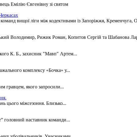
вець Емілію Євгенівну зі святом
 Черкасах
д команд вищої ліги між кодективами із Запоріжжя, Кременчуга, 
вський Володимир, Рижик Роман, Копитов Сергій та Шабанова Ла
ого К. Б., захисник "Мавп" Артем...
ажального комплексу «Бочка» у...
им гравцем, якого запросили...
ня.
ь цього міжсезоння. Близько...
r” головний наставник команди...
ьних уболівальників. Учасниками...