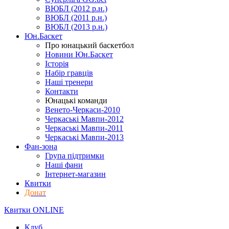
ВЮБЛ (2012 р.н.)
ВЮБЛ (2011 р.н.)
ВЮБЛ (2013 р.н.)
Юн.Баскет
Про юнацький баскетбол
Новини Юн.Баскет
Історія
Набір гравців
Наші тренери
Контакти
Юнацькі команди
Венето-Черкаси-2010
Черкаські Мавпи-2012
Черкаські Мавпи-2011
Черкаські Мавпи-2013
Фан-зона
Група підтримки
Наші фани
Інтернет-магазин
Квитки
Донат
Квитки ONLINE
Клуб