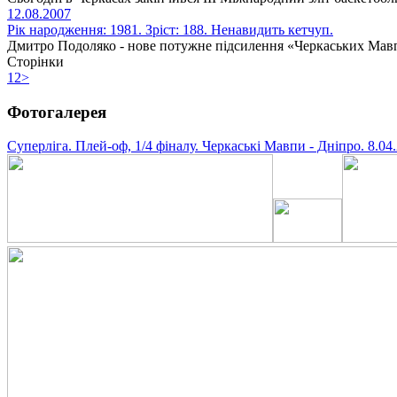
12.08.2007
Рік народження: 1981. Зріст: 188. Ненавидить кетчуп.
Дмитро Подоляко - нове потужне підсилення «Черкаських Мавп
Сторінки
1
2
>
Фотогалерея
Суперліга. Плей-оф, 1/4 фіналу. Черкаські Мавпи - Дніпро. 8.04