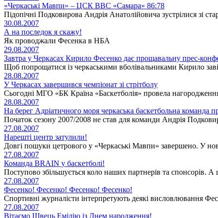
«Черкаські Мавпи» – ЦСК ВВС «Самара» 86:78
Підопічні Подковирова Андрія Анатолійовича зустрілися зі с
30.08.2007
А на последок я скажу!
Як проводжали Фесенка в НБА
29.08.2007
Завтра у Черкасах Кирило Фесенко дає прощавальну прес-конф
Щоб попрощатися із черкаськими вболівальниками Кирило завіта
28.08.2007
У Черкасах завершився чемпіонат зі стрітболу
Сьогодні МГО «БК Країна «Баскетболія» провела нагородження 
28.08.2007
На берег Адріатичного моря черкаська баскетбольна команда п
Початок сезону 2007/2008 не став для команди Андрія Подковир
27.08.2007
Нарешті центр затулили!
Довгі пошуки цетрового у «Черкаські Мавпи» завершено. У ново
27.08.2007
Команда BRAIN у баскетболі!
Поступово збільшується коло наших партнерів та спонсорів. А ц
27.08.2007
Фесенко! Фесенко! Фесенко! Фесенко!
Спортивні журналісти інтерпретують деякі висловлювання Фесе
27.08.2007
Вітаємо Швець Емілію із Днем народження!