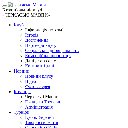
Баскетбольний клуб
«ЧЕРКАСЬКІ МАВПИ»
Клуб
Інформація по клуб
Історія
Досягнення
Партнери клубу
Соціальна відповідальність
Комерційна пропозиція
Дані для зв'язку
Контактні дані
Новини
Новини клубу
Відео
Фотогалерея
Команда
Черкаські Мавпи
Гравці та Тренери
Адміністрація
Турніри
Кубок України
Товариські матчі
Суперліга GG.bet