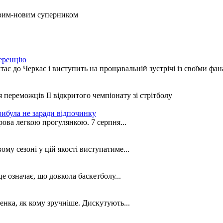
тарим-новим суперником
еренцію
є до Черкас і виступить на прощавальній зустрічі із своїми фа
переможців ІІ відкритого чемпіонату зі стрітболу
рибула не заради відпочинку
ова легкою прогулянкою. 7 серпня...
му сезоні у цій якості виступатиме...
е означає, що довкола баскетболу...
нка, як кому зручніше. Дискутують...