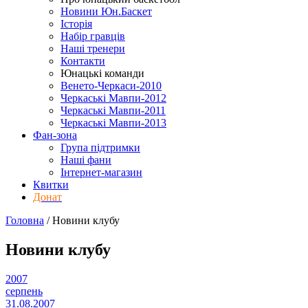
Новини Юн.Баскет
Історія
Набір гравців
Наші тренери
Контакти
Юнацькі команди
Венето-Черкаси-2010
Черкаські Мавпи-2012
Черкаські Мавпи-2011
Черкаські Мавпи-2013
Фан-зона
Група підтримки
Наші фани
Інтернет-магазин
Квитки
Донат
Головна
/
Новини клубу
Новини клубу
2007
серпень
31.08.2007