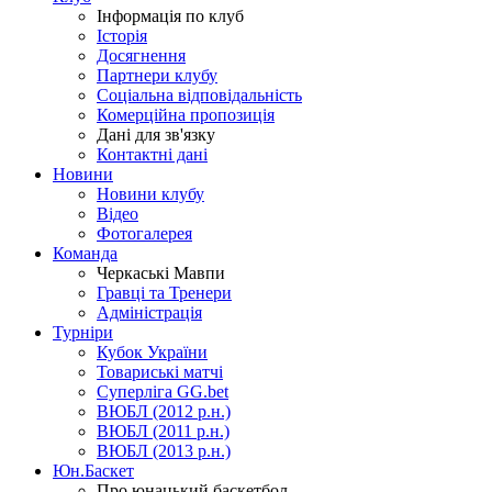
Інформація по клуб
Історія
Досягнення
Партнери клубу
Соціальна відповідальність
Комерційна пропозиція
Дані для зв'язку
Контактні дані
Новини
Новини клубу
Відео
Фотогалерея
Команда
Черкаські Мавпи
Гравці та Тренери
Адміністрація
Турніри
Кубок України
Товариські матчі
Суперліга GG.bet
ВЮБЛ (2012 р.н.)
ВЮБЛ (2011 р.н.)
ВЮБЛ (2013 р.н.)
Юн.Баскет
Про юнацький баскетбол