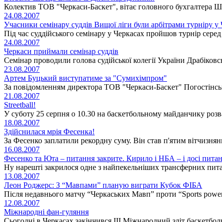
Колектив ТОВ "Черкаси-Баскет", вітає головного бухгалтера Ш
24.08.2007
Учасники семінару суддів Вищої ліги були арбітрами турніру у
Під час суддійського семінару у Черкасах пройшов турнір сере
24.08.2007
Черкаси приймали семінар суддів
Семінар проводили голова судійської колегії України Драбіко
23.08.2007
Артем Буцький виступатиме за "Сумихімпром"
За повідомленням директора ТОВ "Черкаси-Баскет" Погостінськ
21.08.2007
Streetball!
У суботу 25 серпня о 10.30 на баскетбольному майданчику розв
18.08.2007
Здійснилася мрія Фесенка!
За Фесенко заплатили рекордну суму. Він став п'ятим вітчизнян
16.08.2007
Фесенко та Юта – питання закрите. Кирило і НБА – і досі питан
Ну нарешті закрилося одне з найпекельніших трансферних питан
13.08.2007
Леон Роджерс: З “Мавпами” планую виграти Кубок ФІБА
Після недавнього матчу “Черкаських Мавп” проти “Sports powe
12.08.2007
Міжнародні фан-гуляння
Сьогодні в Черкасах закінчився III Міжнародний зліт баскетбол