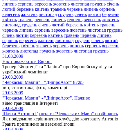
липень
серпень
вересень
жовтень
листопад
грудень
січень
лютий
березень
квітень
травень
червень
липень
серпень
вересень
жовтень
листопад
грудень
січень
лютий
березень
квітень
травень
червень
липень
серпень
вересень
жовтень
листопад
грудень
січень
лютий
березень
квітень
травень
червень
липень
серпень
вересень
жовтень
листопад
грудень
січень
лютий
березень
квітень
травень
червень
липень
серпень
вересень
жовтень
листопад
грудень
січень
лютий
березень
квітень
травень
червень
липень
серпень
вересень
жовтень
листопад
грудень
жовтень
листопад
грудень
31.03.2009
Нас поважають в Європі
Тренер "Фортеці" та "Лавіни" про Європейську лігу та
український чемпіонат
29.03.2009
"Черкаські Мавпи" - "ДніпроАзот" 87:95
звіт, статистика, фото, коментарі
29.03.2009
"Черкаські Мавпи" - "ДніпроАзот". Наживо
відео трансляція в Інтернеті
29.03.2009
Шляхи Антоніо Гранта та "Черкаських Мавп" розійшлись
Як повідомило керівництво клубу, дію контракту Антоніо
Гранта припинено за взаємної згоди
28.03.2009