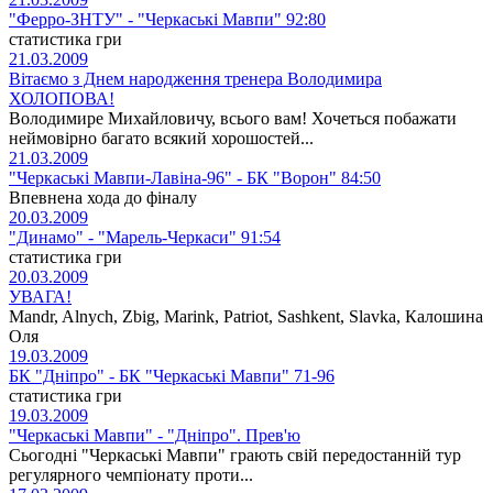
"Ферро-ЗНТУ" - "Черкаські Мавпи" 92:80
статистика гри
21.03.2009
Вітаємо з Днем народження тренера Володимира
ХОЛОПОВА!
Володимире Михайловичу, всього вам! Хочеться побажати
неймовірно багато всякий хорошостей...
21.03.2009
"Черкаські Мавпи-Лавіна-96" - БК "Ворон" 84:50
Впевнена хода до фіналу
20.03.2009
"Динамо" - "Марель-Черкаси" 91:54
статистика гри
20.03.2009
УВАГА!
Mandr, Alnych, Zbig, Marink, Patriot, Sashkent, Slavka, Калошина
Оля
19.03.2009
БК "Дніпро" - БК "Черкаські Мавпи" 71-96
статистика гри
19.03.2009
"Черкаські Мавпи" - "Дніпро". Прев'ю
Сьогодні "Черкаські Мавпи" грають свій передостанній тур
регулярного чемпіонату проти...