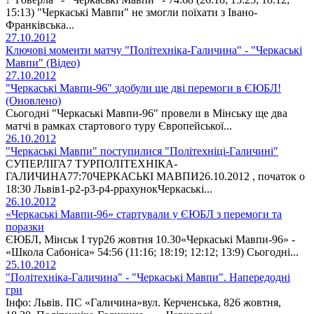
15:13) "Черкаські Мавпи" не змогли поїхати з Івано-
Франківська...
27.10.2012
Ключові моменти матчу "Політехніка-Галичина" - "Черкаські
Мавпи" (Відео)
27.10.2012
"Черкаські Мавпи-96" здобули ще дві перемоги в ЄЮБЛ!
(Оновлено)
Сьогодні "Черкаські Мавпи-96" провели в Мінську ще два
матчі в рамках стартового туру Європейської...
26.10.2012
"Черкаські Мавпи" поступилися "Політехніці-Галичині"
СУПЕРЛІГА7 ТУРПОЛІТЕХНІКА-
ГАЛИЧИНА77:70ЧЕРКАСЬКІ МАВПИ26.10.2012 , початок о
18:30 Львів1-р2-р3-р4-ррахунокЧеркаські...
26.10.2012
«Черкаські Мавпи-96» стартували у ЄЮБЛ з перемоги та
поразки
ЄЮБЛ, Мінськ І тур26 жовтня 10.30«Черкаські Мавпи-96» -
«Школа Сабоніса» 54:56 (11:16; 18:19; 12:12; 13:9) Сьогодні...
25.10.2012
"Політехніка-Галичина" - "Черкаські Мавпи". Напередодні
гри
Інфо: Львів. ПС «Галичина»вул. Керченська, 826 жовтня,