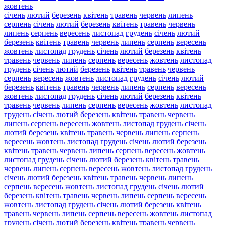
жовтень
січень
лютий
березень
квітень
травень
червень
липень
серпень
січень
лютий
березень
квітень
травень
червень
липень
серпень
вересень
листопад
грудень
січень
лютий
березень
квітень
травень
червень
липень
серпень
вересень
жовтень
листопад
грудень
січень
лютий
березень
квітень
травень
червень
липень
серпень
вересень
жовтень
листопад
грудень
січень
лютий
березень
квітень
травень
червень
серпень
вересень
жовтень
листопад
грудень
січень
лютий
березень
квітень
травень
червень
липень
серпень
вересень
жовтень
листопад
грудень
січень
лютий
березень
квітень
травень
червень
липень
серпень
вересень
жовтень
листопад
грудень
січень
лютий
березень
квітень
травень
червень
липень
серпень
вересень
жовтень
листопад
грудень
січень
лютий
березень
квітень
травень
червень
липень
серпень
вересень
жовтень
листопад
грудень
січень
лютий
березень
квітень
травень
червень
липень
серпень
вересень
жовтень
листопад
грудень
січень
лютий
березень
квітень
травень
червень
липень
серпень
вересень
жовтень
листопад
грудень
січень
лютий
березень
квітень
травень
червень
липень
серпень
вересень
жовтень
листопад
грудень
січень
лютий
березень
квітень
травень
червень
липень
серпень
вересень
жовтень
листопад
грудень
січень
лютий
березень
квітень
травень
червень
липень
серпень
вересень
жовтень
листопад
грудень
січень
лютий
березень
квітень
травень
червень