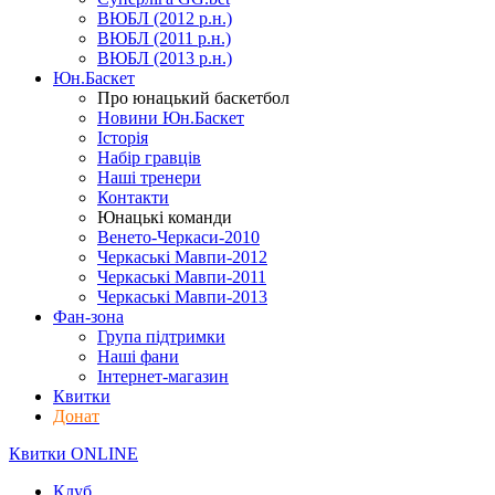
ВЮБЛ (2012 р.н.)
ВЮБЛ (2011 р.н.)
ВЮБЛ (2013 р.н.)
Юн.Баскет
Про юнацький баскетбол
Новини Юн.Баскет
Історія
Набір гравців
Наші тренери
Контакти
Юнацькі команди
Венето-Черкаси-2010
Черкаські Мавпи-2012
Черкаські Мавпи-2011
Черкаські Мавпи-2013
Фан-зона
Група підтримки
Наші фани
Інтернет-магазин
Квитки
Донат
Квитки ONLINE
Клуб