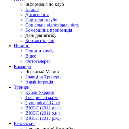
Інформація по клуб
Історія
Досягнення
Партнери клубу
Соціальна відповідальність
Комерційна пропозиція
Дані для зв'язку
Контактні дані
Новини
Новини клубу
Відео
Фотогалерея
Команда
Черкаські Мавпи
Гравці та Тренери
Адміністрація
Турніри
Кубок України
Товариські матчі
Суперліга GG.bet
ВЮБЛ (2012 р.н.)
ВЮБЛ (2011 р.н.)
ВЮБЛ (2013 р.н.)
Юн.Баскет
Про юнацький баскетбол