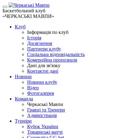
Баскетбольний клуб
«ЧЕРКАСЬКІ МАВПИ»
Клуб
Інформація по клуб
Історія
Досягнення
Партнери клубу
Соціальна відповідальність
Комерційна пропозиція
Дані для зв'язку
Контактні дані
Новини
Новини клубу
Відео
Фотогалерея
Команда
Черкаські Мавпи
Гравці та Тренери
Адміністрація
Турніри
Кубок України
Товариські матчі
Суперліга GG.bet