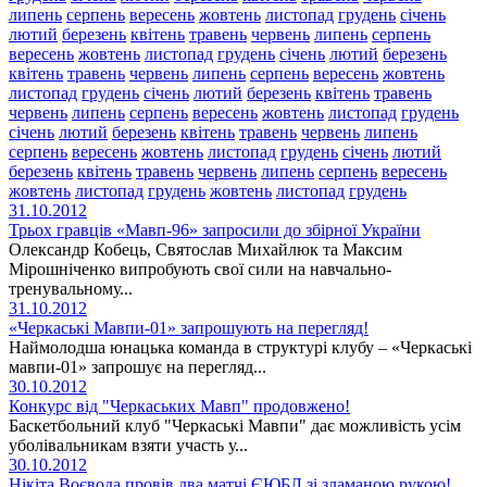
липень
серпень
вересень
жовтень
листопад
грудень
січень
лютий
березень
квітень
травень
червень
липень
серпень
вересень
жовтень
листопад
грудень
січень
лютий
березень
квітень
травень
червень
липень
серпень
вересень
жовтень
листопад
грудень
січень
лютий
березень
квітень
травень
червень
липень
серпень
вересень
жовтень
листопад
грудень
січень
лютий
березень
квітень
травень
червень
липень
серпень
вересень
жовтень
листопад
грудень
січень
лютий
березень
квітень
травень
червень
липень
серпень
вересень
жовтень
листопад
грудень
жовтень
листопад
грудень
31.10.2012
Трьох гравців «Мавп-96» запросили до збірної України
Олександр Кобець, Святослав Михайлюк та Максим
Мірошніченко випробують свої сили на навчально-
тренувальному...
31.10.2012
«Черкаські Мавпи-01» запрошують на перегляд!
Наймолодша юнацька команда в структурі клубу – «Черкаські
мавпи-01» запрошує на перегляд...
30.10.2012
Конкурс від "Черкаських Мавп" продовжено!
Баскетбольний клуб "Черкаські Мавпи" дає можливість усім
уболівальникам взяти участь у...
30.10.2012
Нікіта Воєвода провів два матчі ЄЮБЛ зі зламаною рукою!