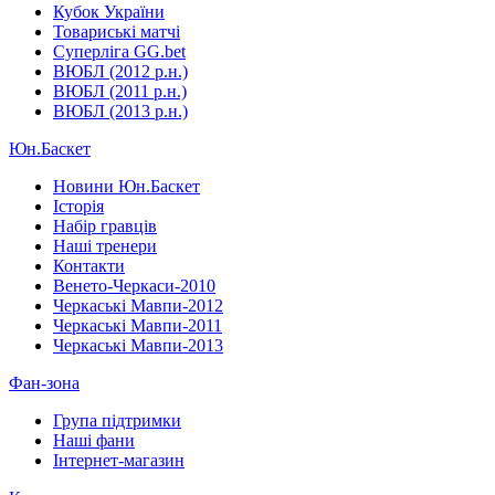
Кубок України
Товариські матчі
Суперліга GG.bet
ВЮБЛ (2012 р.н.)
ВЮБЛ (2011 р.н.)
ВЮБЛ (2013 р.н.)
Юн.Баскет
Новини Юн.Баскет
Історія
Набір гравців
Наші тренери
Контакти
Венето-Черкаси-2010
Черкаські Мавпи-2012
Черкаські Мавпи-2011
Черкаські Мавпи-2013
Фан-зона
Група підтримки
Наші фани
Інтернет-магазин