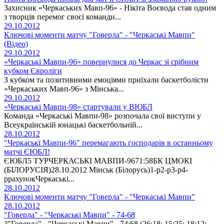
Захисник «Черкаських Мавп-96» - Нікіта Воєвода став одним
з творців перемог своєї команди...
29.10.2012
Ключові моменти матчу "Говерла" - "Черкаські Мавпи"
(Відео)
29.10.2012
«Черкаські Мавпи-96» повернулися до Черкас зі срібним
кубком Євроліги
З кубком та позитивними емоціями приїхали баскетболісти
«Черкаських Мавп-96» з Мінська...
29.10.2012
«Черкаські Мавпи-98» стартували у ВЮБЛ
Команда «Черкаські Мавпи-98» розпочала свої виступи у
Всеукраїнській юнацькі баскетбольній...
28.10.2012
"Черкаські Мавпи-96" перемагають господарів в останньому
матчі ЄЮБЛ!
ЄЮБЛ5 ТУРЧЕРКАСЬКІ МАВПИ-9671:58БК ЦМОКІ
(БІЛОРУСІЯ)28.10.2012 Мінськ (Білорусь)1-р2-р3-р4-
ррахунокЧеркаські...
28.10.2012
Ключові моменти матчу "Говерла" - "Черкаські Мавпи"
28.10.2012
"Говерла" - "Черкаські Мавпи" - 74-68
?"Говерла" - "Черкаські Мавпи" - 74:68 (26:18; 15:25; 18:12;