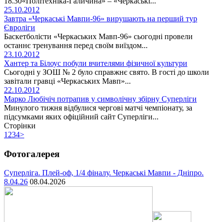
18.30«Політехніка-Галичина» – «Черкаські...
25.10.2012
Завтра «Черкаські Мавпи-96» вирушають на перший тур
Євроліги
Баскетболісти «Черкаських Мавп-96» сьогодні провели
останнє тренування перед своїм виїздом...
23.10.2012
Хантер та Білоус побули вчителями фізичної культури
Сьогодні у ЗОШ № 2 було справжнє свято. В гості до школи
завітали гравці «Черкаських Мавп»...
22.10.2012
Марко Любічіч потрапив у символічну збірну Суперліги
Минулого тижня відбулися чергові матчі чемпіонату, за
підсумками яких офіційний сайт Суперліги...
Сторінки
1
2
3
4
>
Фотогалерея
Суперліга. Плей-оф, 1/4 фіналу. Черкаські Мавпи - Дніпро.
8.04.26
08.04.2026