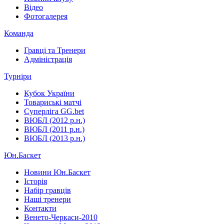
Відео
Фотогалерея
Команда
Гравці та Тренери
Адміністрація
Турніри
Кубок України
Товариські матчі
Суперліга GG.bet
ВЮБЛ (2012 р.н.)
ВЮБЛ (2011 р.н.)
ВЮБЛ (2013 р.н.)
Юн.Баскет
Новини Юн.Баскет
Історія
Набір гравців
Наші тренери
Контакти
Венето-Черкаси-2010