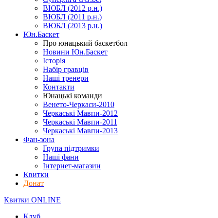
ВЮБЛ (2012 р.н.)
ВЮБЛ (2011 р.н.)
ВЮБЛ (2013 р.н.)
Юн.Баскет
Про юнацький баскетбол
Новини Юн.Баскет
Історія
Набір гравців
Наші тренери
Контакти
Юнацькі команди
Венето-Черкаси-2010
Черкаські Мавпи-2012
Черкаські Мавпи-2011
Черкаські Мавпи-2013
Фан-зона
Група підтримки
Наші фани
Інтернет-магазин
Квитки
Донат
Квитки ONLINE
Клуб