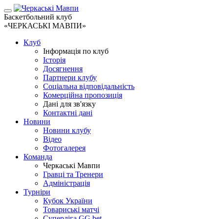
Баскетбольний клуб
«ЧЕРКАСЬКІ МАВПИ»
Клуб
Інформація по клуб
Історія
Досягнення
Партнери клубу
Соціальна відповідальність
Комерційна пропозиція
Дані для зв'язку
Контактні дані
Новини
Новини клубу
Відео
Фотогалерея
Команда
Черкаські Мавпи
Гравці та Тренери
Адміністрація
Турніри
Кубок України
Товариські матчі
Суперліга GG.bet