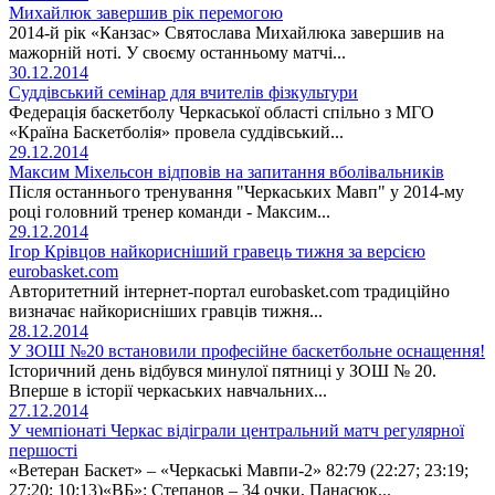
Михайлюк завершив рік перемогою
2014-й рік «Канзас» Святослава Михайлюка завершив на
мажорній ноті. У своєму останньому матчі...
30.12.2014
Суддівський семінар для вчителів фізкультури
Федерація баскетболу Черкаської області спільно з МГО
«Країна Баскетболія» провела суддівський...
29.12.2014
Максим Міхельсон відповів на запитання вболівальників
Після останнього тренування "Черкаських Мавп" у 2014-му
році головний тренер команди - Максим...
29.12.2014
Ігор Крівцов найкорисніший гравець тижня за версією
eurobasket.com
Авторитетний інтернет-портал eurobasket.com традиційно
визначає найкорисніших гравців тижня...
28.12.2014
У ЗОШ №20 встановили професійне баскетбольне оснащення!
Історичний день відбувся минулої пятниці у ЗОШ № 20.
Вперше в історії черкаських навчальних...
27.12.2014
У чемпіонаті Черкас відіграли центральний матч регулярної
першості
«Ветеран Баскет» – «Черкаські Мавпи-2» 82:79 (22:27; 23:19;
27:20; 10:13)«ВБ»: Степанов – 34 очки, Панасюк...