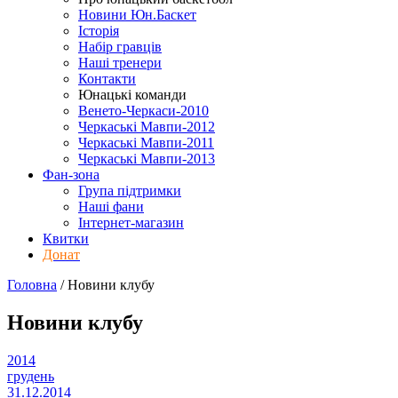
Новини Юн.Баскет
Історія
Набір гравців
Наші тренери
Контакти
Юнацькі команди
Венето-Черкаси-2010
Черкаські Мавпи-2012
Черкаські Мавпи-2011
Черкаські Мавпи-2013
Фан-зона
Група підтримки
Наші фани
Інтернет-магазин
Квитки
Донат
Головна
/
Новини клубу
Новини клубу
2014
грудень
31.12.2014