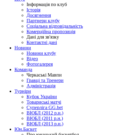
Інформація по клуб
Історія
Досягнення
Партнери клубу
Соціальна відповідальність
Комерційна пропозиція
Дані для зв'язку
Контактні дані
Новини
Новини клубу
Відео
Фотогалерея
Команда
Черкаські Мавпи
Гравці та Тренери
Адміністрація
Турніри
Кубок України
Товариські матчі
Суперліга GG.bet
ВЮБЛ (2012 р.н.)
ВЮБЛ (2011 р.н.)
ВЮБЛ (2013 р.н.)
Юн.Баскет
Про юнацький баскетбол