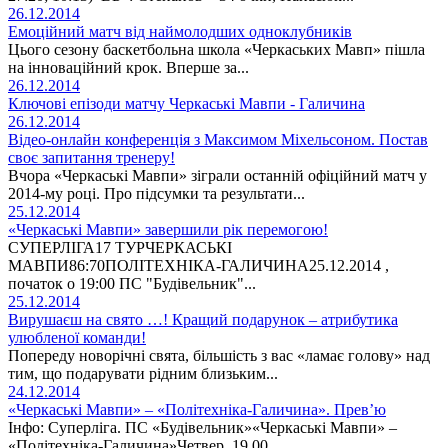
26.12.2014
Емоційний матч від наймолодших одноклубників
Цього сезону баскетбольна школа «Черкаських Мавп» пішла
на інноваційний крок. Вперше за...
26.12.2014
Ключові епізоди матчу Черкаські Мавпи - Галичина
26.12.2014
Відео-онлайн конференція з Максимом Міхельсоном. Постав
своє запитання тренеру!
Вчора «Черкаські Мавпи» зіграли останній офіційний матч у
2014-му році. Про підсумки та результати...
25.12.2014
«Черкаські Мавпи» завершили рік перемогою!
СУПЕРЛІГА17 ТУРЧЕРКАСЬКІ
МАВПИ86:70ПОЛІТЕХНІКА-ГАЛИЧИНА25.12.2014 ,
початок о 19:00 ПС "Будівельник"...
25.12.2014
Вирушаєш на свято …! Кращий подарунок – атрибутика
улюбленої команди!
Попереду новорічні свята, більшість з вас «ламає голову» над
тим, що подарувати рідним близьким...
24.12.2014
«Черкаські Мавпи» – «Політехніка-Галичина». Прев’ю
Інфо: Суперліга. ПС «Будівельник»«Черкаські Мавпи» –
«Політехніка-Галичина»Четвер, 19.00...