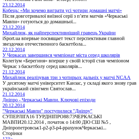
23.12.2014
Кобець: «Ми хочемо виграти усі чотири домашні матчі»
Після довготривалої виїзної серії з п’яти матчів «Черкаські
Мавпи» готуються до домашньої...
23.12.2014
Михайлюк, як найперспективніший гравець України
iSport.ua впервые посвящает текст перспективам главной
звездочки отечественного баскетбола...
22.12.2014
У Черкасах завершився чемпіонат міста серед школярів
Колегіум «Берегиня» вперше у своїй історії став чемпіоном
Черкас з баскетболу серед школярів...
21.12.2014
Михайлюк реалізував три з чотирьох дальніх у матчі NCAA
У десятому матчі університет Канзас, у складі якого знову грав
український свінгмен Святослав...
21.12.2014
Дніпро - Черкаські Мавпи. Ключові епізоди
20.12.2014
"Черкаські Мавпи" поступилися "Дніпру"
СУПЕРЛІГА16 ТУРДНІПРО88:73ЧЕРКАСЬКІ
МАВПИ20.12.2014 , початок о 14:00 ДЮ СШ №5 ,
Дніпропетровськ1-р2-р3-р4-ррахунокЧеркаські...
Сторінки
1
2
3
>