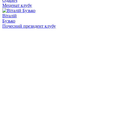
Одарич
Меценат клубу
Віталій
Бузько
Почесний президент клубу