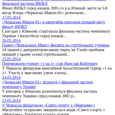
фінальної частини ВЮБЛ
Фінал ВЮБЛ серед юнаків 2001-го р.н.Южний. матчі за 5-8
місце Вчора «Черкаські Мавпи-01» розпочали...
27.05.2014
«Черкаські Мавпи-01» в овертаймі програли перший матч
фіналу ВЮБЛ
Сьогодні у Южному стартувала фінальна частина чемпіонату
України з баскетболу серед юнаків...
26.05.2014
Гравці «Черкаських Мавп» феєрять на стрітбольних турнірах
24 травня у дніпропетровському парку ім. Глоби пройшов
перший у цьому сезоні стрітбольний...
25.05.2014
Переможцем турніру «1 на 1» став Ярослав Войтович
У Черкасах фінішував маштабний баскетбольний турнір «1 на
1». Участь у змаганнях узяли хлопці...
24.05.2014
«Черкаські Мавпи-01» зіграють у фінальній частині
чемпіонату Україні
У вівторок у Южному розпочнеться фінальна частина
чемпіонату України серед юнаків 2001 р...
23.05.2014
У Черкасах фінішувало «Свято спорту з «Мавпами»!
Масштабно та красиво завершилася акція «Свято спорту з
«Мавпами». Протягом кількох тижнів...