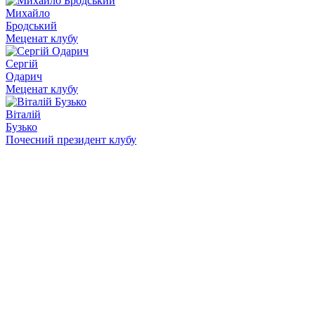
Михайло
Бродський
Меценат клубу
Сергій
Одарич
Меценат клубу
Віталій
Бузько
Почесний президент клубу