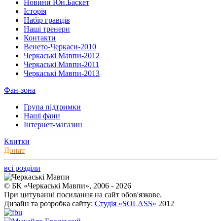
Новини Юн.Баскет
Історія
Набір гравців
Наші тренери
Контакти
Венето-Черкаси-2010
Черкаські Мавпи-2012
Черкаські Мавпи-2011
Черкаські Мавпи-2013
Фан-зона
Група підтримки
Наші фани
Інтернет-магазин
Квитки
Донат
всі розділи
© БК «Черкаські Мавпи», 2006 - 2026
При цитуванні посилання на сайт обов'язкове.
Дизайн та розробка сайту:
Студія «SOLASS»
2012