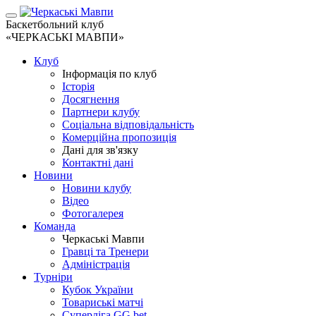
Баскетбольний клуб
«ЧЕРКАСЬКІ МАВПИ»
Клуб
Інформація по клуб
Історія
Досягнення
Партнери клубу
Соціальна відповідальність
Комерційна пропозиція
Дані для зв'язку
Контактні дані
Новини
Новини клубу
Відео
Фотогалерея
Команда
Черкаські Мавпи
Гравці та Тренери
Адміністрація
Турніри
Кубок України
Товариські матчі
Суперліга GG.bet