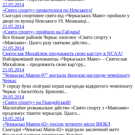
22.05.2014
«Свято спорту» прокотилося по Невського!
Сьогодні спортивне свято від «Черкаських Мавп» пройшло у
дворі по вулиці Невського 19. Мешканці...
21.05.2014
«Свято спорту» пройшло на Гайдара!
Все більше районів Черкас охоплює «Свято спорту з
«Мавпами». Цього разу святкове дійство...
21.05.2014
Святослав Михайлюк продовжить свою кар’єру в NCAA!
Найзірковіший вихованець «Черкаських Мавп» – Святослав
Михайлюк – продовжить свою кар’єру...
21.05.2014
"Черкаські Мавпи-97" виграли бронзові нагороди чемпіонату
Черкас
У середу були лозіграні перші нагороди відкритого чемпіонату
Черкас з баскетболу. Бронзові...
20.05.2014
«Свято спорту» на Гвардейській!
Масштабне розважальне дійство «Свято спорту з «Мавпами»
продовжує тішити черкасців. Цього...
19.05.2014
«Черкаські Мавпи-02» посіли четверте місце ВЮБЛ
Сьогодні «Чекаські Мапи-02» відіграли заключний матч
фінальної частини чемпіонату України...