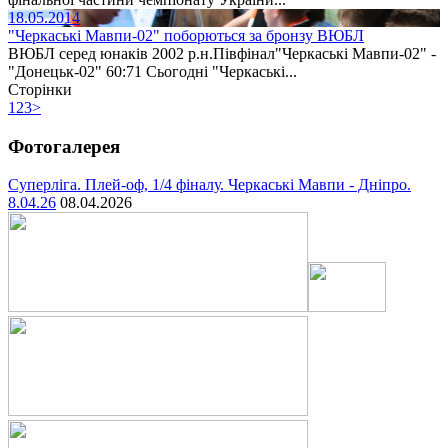
18.05.2014
"Черкаські Мавпи-02" поборються за бронзу ВЮБЛ
ВЮБЛ серед юнаків 2002 р.н.Півфінал"Черкаські Мавпи-02" -
"Донецьк-02" 60:71 Сьогодні "Черкаські...
Сторінки
1
2
3
>
Фотогалерея
Суперліга. Плей-оф, 1/4 фіналу. Черкаські Мавпи - Дніпро.
8.04.26
08.04.2026