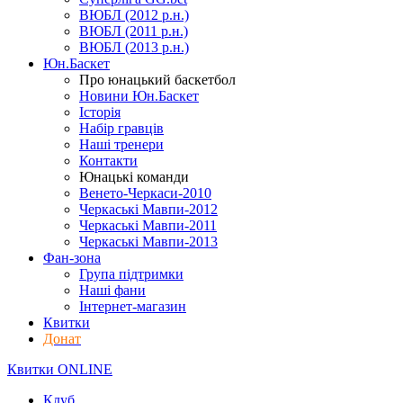
ВЮБЛ (2012 р.н.)
ВЮБЛ (2011 р.н.)
ВЮБЛ (2013 р.н.)
Юн.Баскет
Про юнацький баскетбол
Новини Юн.Баскет
Історія
Набір гравців
Наші тренери
Контакти
Юнацькі команди
Венето-Черкаси-2010
Черкаські Мавпи-2012
Черкаські Мавпи-2011
Черкаські Мавпи-2013
Фан-зона
Група підтримки
Наші фани
Інтернет-магазин
Квитки
Донат
Квитки ONLINE
Клуб