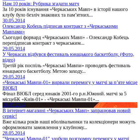
Нам 10 років: Рубрика згадати матч
За 10 років існування «Черкаських Мавп» в історії нашого
клубу було безліч знакових та пам’ятних...
30.05.2014
Олександр Кобець підписав контракт з «Черкаськими
Мавпами»
Сьогодні форвард «Черкаських Мавп» - Олександр Кобець
перепідписав контракт з черкаським...
29.05.2014
У Черкасах відбувся фестиваль юнацького баскетболу. (Фото,
відео)
Третій рік поспіль «Черкаські Мавпи» проводять фестиваль
юнацького баскетболу. Метою заходу...
29.05.2014
«Черкаські Мавпи-01» вирвали перемогу у матчі за п’яте місце
ВЮБЛ
Фінал ВЮБЛ серед юнаків 2001-го р.н.Южний. матчі за 5
місцеБК «Київ-01» - «Черкаські Мавпи-01»...
28.05.2014
В інтернет-магазині «Черкаських Мавп» запрацював новий
сервіс!
Вже кілька років наші вболівальники та колекціонери можуть
оформлювати замовлення у клубному...
28.05.2014
"Черкаські Мавпи-01" здобули розгромну перемогу у матчі