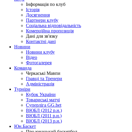
Інформація по клуб
Історія
Досягнення
Партнери клубу
Соціальна відповідальність
Комерційна пропозиція
Дані для зв'язку
Контактні дані
Новини
Новини клубу
Відео
Фотогалерея
Команда
Черкаські Мавпи
Гравці та Тренери
Адміністрація
Турніри
Кубок України
Товариські матчі
Суперліга GG.bet
ВЮБЛ (2012 р.н.)
ВЮБЛ (2011 р.н.)
ВЮБЛ (2013 р.н.)
Юн.Баскет
Про юнацький баскетбол