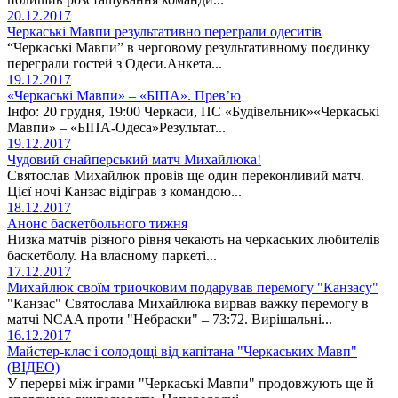
20.12.2017
Черкаські Мавпи результативно переграли одеситів
“Черкаські Мавпи” в черговому результативному поєдинку
переграли гостей з Одеси.Анкета...
19.12.2017
«Черкаські Мавпи» – «БІПА». Прев’ю
Інфо: 20 грудня, 19:00 Черкаси, ПС «Будівельник»«Черкаські
Мавпи» – «БІПА-Одеса»Результат...
19.12.2017
Чудовий снайперський матч Михайлюка!
Святослав Михайлюк провів ще один переконливий матч.
Цієї ночі Канзас відіграв з командою...
18.12.2017
Анонс баскетбольного тижня
Низка матчів різного рівня чекають на черкаських любителів
баскетболу. На власному паркеті...
17.12.2017
Михайлюк своїм триочковим подарував перемогу "Канзасу"
"Канзас" Святослава Михайлюка вирвав важку перемогу в
матчі NCAA проти "Небраски" – 73:72. Вирішальні...
16.12.2017
Майстер-клас і солодощі від капітана "Черкаських Мавп"
(ВІДЕО)
У перерві між іграми "Черкаські Мавпи" продовжують ще й