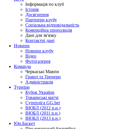
Інформація по клуб
Історія
Досягнення
Партнери клубу
Соціальна відповідальність
Комерційна пропозиція
Дані для зв'язку
Контактні дані
Новини
Новини клубу
Відео
Фотогалерея
Команда
Черкаські Мавпи
Гравці та Тренери
Адміністрація
Турніри
Кубок України
Товариські матчі
Суперліга GG.bet
ВЮБЛ (2012 р.н.)
ВЮБЛ (2011 р.н.)
ВЮБЛ (2013 р.н.)
Юн.Баскет
Про юнацький баскетбол