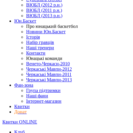
ВЮБЛ (2012 р.н.)
ВЮБЛ (2011 р.н.)
ВЮБЛ (2013 р.н.)
Юн.Баскет
Про юнацький баскетбол
Новини Юн.Баскет
Історія
Набір гравців
Наші тренери
Контакти
Юнацькі команди
Венето-Черкаси-2010
Черкаські Мавпи-2012
Черкаські Мавпи-2011
Черкаські Мавпи-2013
Фан-зона
Група підтримки
Наші фани
Інтернет-магазин
Квитки
Донат
Квитки ONLINE
Клуб