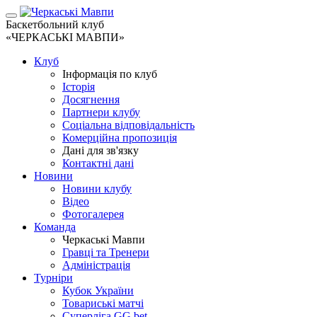
Баскетбольний клуб
«ЧЕРКАСЬКІ МАВПИ»
Клуб
Інформація по клуб
Історія
Досягнення
Партнери клубу
Соціальна відповідальність
Комерційна пропозиція
Дані для зв'язку
Контактні дані
Новини
Новини клубу
Відео
Фотогалерея
Команда
Черкаські Мавпи
Гравці та Тренери
Адміністрація
Турніри
Кубок України
Товариські матчі
Суперліга GG.bet