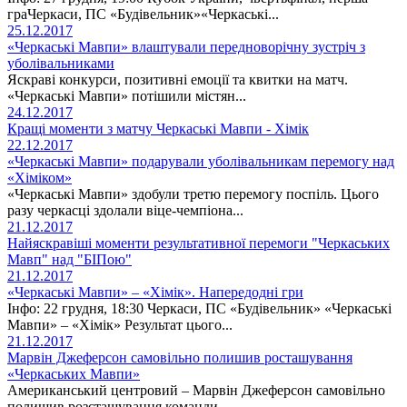
граЧеркаси, ПС «Будівельник»«Черкаські...
25.12.2017
«Черкаські Мавпи» влаштували передноворічну зустріч з
уболівальниками
Яскраві конкурси, позитивні емоції та квитки на матч.
«Черкаські Мавпи» потішили містян...
24.12.2017
Кращі моменти з матчу Черкаські Мавпи - Хімік
22.12.2017
«Черкаські Мавпи» подарували уболівальникам перемогу над
«Хіміком»
«Черкаські Мавпи» здобули третю перемогу поспіль. Цього
разу черкасці здолали віце-чемпіона...
21.12.2017
Найяскравіші моменти результативної перемоги "Черкаських
Мавп" над "БІПою"
21.12.2017
«Черкаські Мавпи» – «Хімік». Напередодні гри
Інфо: 22 грудня, 18:30 Черкаси, ПС «Будівельник» «Черкаські
Мавпи» – «Хімік» Результат цього...
21.12.2017
Марвін Джеферсон самовільно полишив росташування
«Черкаських Мавпи»
Американський центровий – Марвін Джеферсон самовільно
полишив розсташування команди...