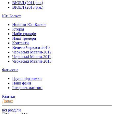
ВЮБЛ (2011 р.н.)
ВЮБЛ (2013 р.н.)
Юн.Баскет
Новини Юн.Баскет
Історія
Набір гравців
Наші тренери
Контакти
Венето-Черкаси-2010
Черкаські Мавпи-2012
Черкаські Мавпи-2011
Черкаські Мавпи-2013
Фан-зона
Група підтримки
Наші фани
Інтернет-магазин
Квитки
Донат
всі розділи