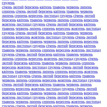
грудень
січень
лютий
березень
квітень
травень
червень
липень
серпень
січень
лютий
березень
квітень
травень
червень
липень
серпень
вересень
листопад
грудень
січень
лютий
березень
квітень
травень
червень
липень
серпень
вересень
жовтень
листопад
грудень
січень
лютий
березень
квітень
травень
червень
липень
серпень
вересень
жовтень
листопад
грудень
січень
лютий
березень
квітень
травень
червень
серпень
вересень
жовтень
листопад
грудень
січень
лютий
березень
квітень
травень
червень
липень
серпень
вересень
жовтень
листопад
грудень
січень
лютий
березень
квітень
травень
червень
липень
серпень
вересень
жовтень
листопад
грудень
січень
лютий
березень
квітень
травень
червень
липень
серпень
вересень
жовтень
листопад
грудень
січень
лютий
березень
квітень
травень
червень
липень
серпень
вересень
жовтень
листопад
грудень
січень
лютий
березень
квітень
травень
червень
липень
серпень
вересень
жовтень
листопад
грудень
січень
лютий
березень
квітень
травень
червень
липень
серпень
вересень
жовтень
листопад
грудень
січень
лютий
березень
квітень
травень
червень
липень
серпень
вересень
жовтень
листопад
грудень
січень
лютий
березень
квітень
травень
червень
липень
серпень
вересень
жовтень
листопад
грудень
січень
лютий
березень
квітень
травень
червень
липень
серпень
вересень
жовтень
листопад
грудень
січень
лютий
березень
квітень
травень
червень