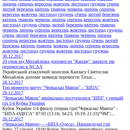
липень
серпень
вересень
жовтень
листопад
грудень
січень
лютий
березень
квітень
травень
червень
липень
серпень
вересень
жовтень
листопад
грудень
січень
лютий
березень
квітень
травень
червень
липень
серпень
вересень
жовтень
листопад
грудень
січень
лютий
березень
квітень
травень
червень
липень
серпень
вересень
жовтень
листопад
грудень
січень
лютий
березень
квітень
травень
червень
липень
серпень
вересень
жовтень
листопад
грудень
січень
лютий
березень
квітень
травень
червень
липень
серпень
вересень
жовтень
листопад
грудень
жовтень
листопад
грудень
30.12.2017
20 очок від Михайлюка допомогли "Канзау" закрити рік
перемогою в NCAA
Український атакуючий захисник Канзасу Святослав
Михайлюк допоміг команді перемогти Тихас...
28.12.2017
Топ-моменти матчу "Черкаські Мавпи" - "БІПА"
28.12.2017
"Черкаські Мавпи" мінімально поступилися "БІПІ" у першій
грі 1/4 Кубка України
Кубок України 1/4 фіналу (перша гра)"Черкаські Мавпи" -
"БІПА-ОДЕСА" 87:91 (13:16; 34:23; 19:19; 21:33)"ЧМ":...
26.12.2017
«Черкаські Мавпи» – «БІПА-Одеса». Напередодні гри
Інфо: 27 грудня, 19:00 Кубок України, чвертьфінал, перша