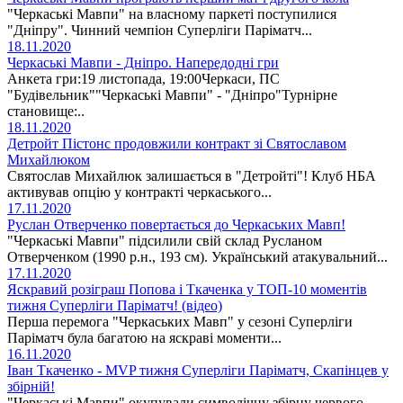
"Черкаські Мавпи" на власному паркеті поступилися
"Дніпру". Чинний чемпіон Суперліги Паріматч...
18.11.2020
Черкаські Мавпи - Дніпро. Напередодні гри
Анкета гри:19 листопада, 19:00Черкаси, ПС
"Будівельник""Черкаські Мавпи" - "Дніпро"Турнірне
становище:..
18.11.2020
Детройт Пістонс продовжили контракт зі Святославом
Михайлюком
Святослав Михайлюк залишається в "Детройті"! Клуб НБА
активував опцію у контракті черкаського...
17.11.2020
Руслан Отверченко повертається до Черкаських Мавп!
"Черкаські Мавпи" підсилили свій склад Русланом
Отверченком (1990 р.н., 193 см). Український атакувальний...
17.11.2020
Яскравий розіграш Попова і Ткаченка у ТОП-10 моментів
тижня Суперліги Паріматч! (відео)
Перша перемога "Черкаських Мавп" у сезоні Суперліги
Паріматч була багатою на яскраві моменти...
16.11.2020
Іван Ткаченко - MVP тижня Суперліги Паріматч, Скапінцев у
збірній!
"Черкаські Мавпи" окупували символічну збірну червого