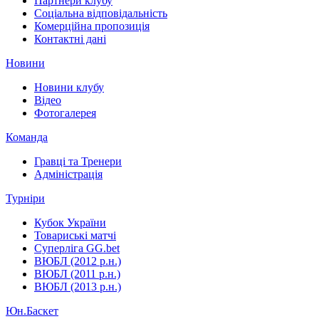
Партнери клубу
Соціальна відповідальність
Комерційна пропозиція
Контактні дані
Новини
Новини клубу
Відео
Фотогалерея
Команда
Гравці та Тренери
Адміністрація
Турніри
Кубок України
Товариські матчі
Суперліга GG.bet
ВЮБЛ (2012 р.н.)
ВЮБЛ (2011 р.н.)
ВЮБЛ (2013 р.н.)
Юн.Баскет