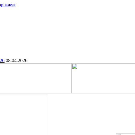
оріжжя»
.26
08.04.2026