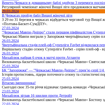
Венето-Черкаси в домашньому баблі здобули 3 перемоги поспіл
Регулярний чемпіонат жіночої Вищої ліги продовжився матчами 
29.03.2024
В Черкасах пройде бабл Вищої жіночої ліги
З 29 по 31 березня в черкасах відбудеться черговий тур Вищо
«Полтава-Баскет-СумДПУ».
27.03.2024
"Черкаські Мавпи-Дніпро” стали першим півфіналістом Суперлі
Черкаські Мавпи виграли у Запоріжжя чвертьфінальну серію пл
26.03.2024
Чвертьфінальна стадія плей-оф Суперліги Favbet відкрилася 
Вирішальну стадію сезону Суперліги Favbet - серiю плей-оф - в
26.03.2024
Михайлюк набрав 6 очок в матчі проти Атланти
Вихованець баскетбольної школи «Черкаські Мавпи» Святослав
25.03.2024
БК "Запоріжжя" — "Черкаські Мавпи-Дніпро": прев’ю серії 1/4
Історія протистоянь, лідери поточного сезону та статистичні п
25.03.2024
Вітаємо іменинника!
Сьогодні своє 35-ти річчя відзначає гравець команди «Черкась
23.03.2024
Михайлюк зіграв 16 хвилин проти Детройт
Вихованець баскетбольної школи «Черкаські Мавпи» Бостону з
22.03.2024