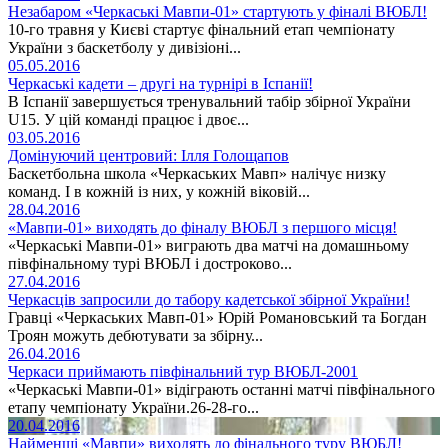
Незабаром «Черкаські Мавпи-01» стартують у фіналі ВЮБЛ!
10-го травня у Києві стартує фінальний етап чемпіонату
України з баскетболу у дивізіоні...
05.05.2016
Черкаські кадети – другі на турнірі в Іспанії!
В Іспанії завершується тренувальний табір збірної України
U15. У цій команді працює і двоє...
03.05.2016
Домінуючий центровий: Ілля Голощапов
Баскетбольна школа «Черкаських Мавп» налічує низку
команд. І в кожній із них, у кожній віковій...
28.04.2016
«Мавпи-01» виходять до фіналу ВЮБЛ з першого місця!
«Черкаські Мавпи-01» виграють два матчі на домашньому
півфінальному турі ВЮБЛ і достроково...
27.04.2016
Черкасців запросили до табору кадетської збірної України!
Гравці «Черкаських Мавп-01» Юрій Романовський та Богдан
Троян можуть дебютувати за збірну...
26.04.2016
Черкаси приймають півфінальний тур ВЮБЛ-2001
«Черкаські Мавпи-01» відіграють останні матчі півфінального
етапу чемпіонату України.26-28-го...
20.04.2016
Найменші «Мавпи» виходять до фінального туру ВЮБЛ!