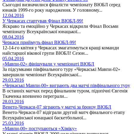
Сьогодні визначилися фіналісти чемпіонату ВЮБЛ серед
юнаків 1999-го року народження. У головному...
12.04.2016
У Черкасах стартував Фінал ВЮБЛ-99!
Яскраво та емоційно у Черкасах відкрили Фінал Восьми
чемпіонату Всеукраїнської юнацької...
08.04.2016
Черкаси приймуть фінал ВЮБЛ-99!
12-14-го квітня у Черкасах змагатимуться кращі команди
найстаршої вікової групи ВЮБЛ! Сезон...
05.04.2016
«Мавпи-02» фінішували у чемпіонаті ВЮБЛ
За підсумками півфінального туру «Черкаські Мавпи-02»
завершили чемпіонат Всеукраїнської...
29.03.2016
«Черкаські Мавпи-00» виграють два матчі півфінального туру
В останніх матчах перед фінальним туром, підопічні Євгенія
Ткаченка впевнено переграли...
28.03.2016
Венето-Черкаси-07 зіграють у матчі за бронзу ВЮБЛ
Венето-Черкаси-07 відіграли другий матч фінального етапу
Всеукраїнської юнацької баскетбольної...
25.03.2016
«Мавпи-00» поступаються «Хіміку»
У матчі лідерів ВЮБЛ-2000 сильнішими виявилися