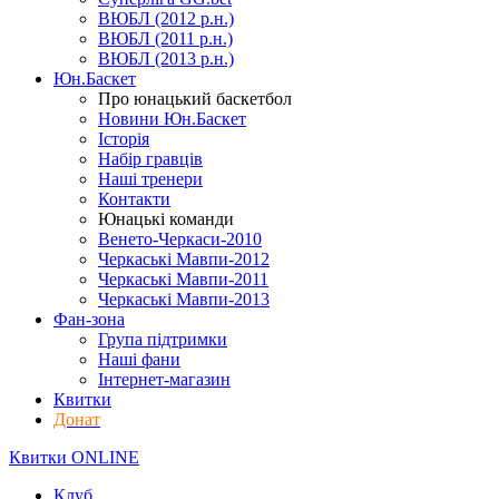
ВЮБЛ (2012 р.н.)
ВЮБЛ (2011 р.н.)
ВЮБЛ (2013 р.н.)
Юн.Баскет
Про юнацький баскетбол
Новини Юн.Баскет
Історія
Набір гравців
Наші тренери
Контакти
Юнацькі команди
Венето-Черкаси-2010
Черкаські Мавпи-2012
Черкаські Мавпи-2011
Черкаські Мавпи-2013
Фан-зона
Група підтримки
Наші фани
Інтернет-магазин
Квитки
Донат
Квитки ONLINE
Клуб