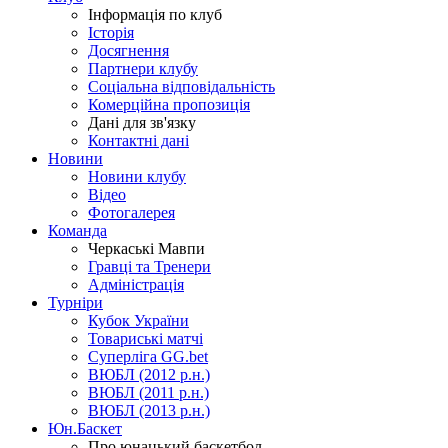
Інформація по клуб
Історія
Досягнення
Партнери клубу
Соціальна відповідальність
Комерційна пропозиція
Дані для зв'язку
Контактні дані
Новини
Новини клубу
Відео
Фотогалерея
Команда
Черкаські Мавпи
Гравці та Тренери
Адміністрація
Турніри
Кубок України
Товариські матчі
Суперліга GG.bet
ВЮБЛ (2012 р.н.)
ВЮБЛ (2011 р.н.)
ВЮБЛ (2013 р.н.)
Юн.Баскет
Про юнацький баскетбол