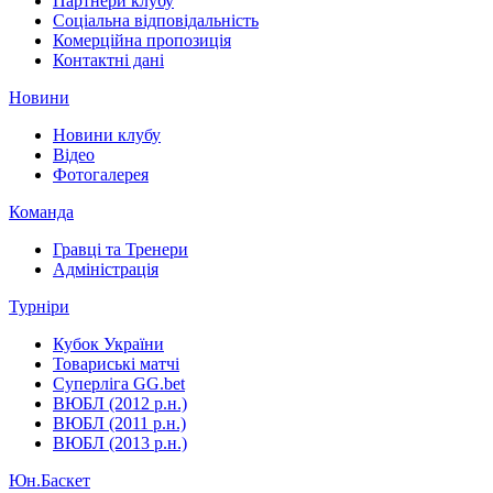
Партнери клубу
Соціальна відповідальність
Комерційна пропозиція
Контактні дані
Новини
Новини клубу
Відео
Фотогалерея
Команда
Гравці та Тренери
Адміністрація
Турніри
Кубок України
Товариські матчі
Суперліга GG.bet
ВЮБЛ (2012 р.н.)
ВЮБЛ (2011 р.н.)
ВЮБЛ (2013 р.н.)
Юн.Баскет