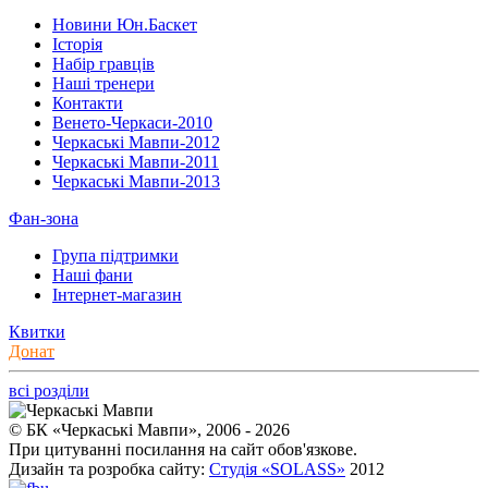
Новини Юн.Баскет
Історія
Набір гравців
Наші тренери
Контакти
Венето-Черкаси-2010
Черкаські Мавпи-2012
Черкаські Мавпи-2011
Черкаські Мавпи-2013
Фан-зона
Група підтримки
Наші фани
Інтернет-магазин
Квитки
Донат
всі розділи
© БК «Черкаські Мавпи», 2006 - 2026
При цитуванні посилання на сайт обов'язкове.
Дизайн та розробка сайту:
Студія «SOLASS»
2012