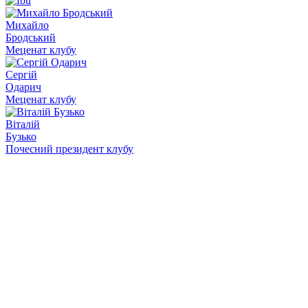
Михайло
Бродський
Меценат клубу
Сергій
Одарич
Меценат клубу
Віталій
Бузько
Почесний президент клубу