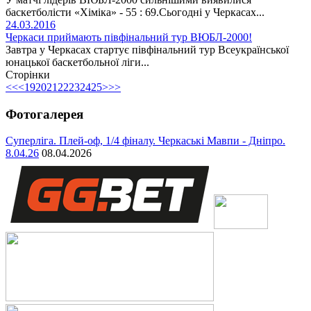
баскетболісти «Хіміка» - 55 : 69.Сьогодні у Черкасах...
24.03.2016
Черкаси приймають півфінальний тур ВЮБЛ-2000!
Завтра у Черкасах стартує півфінальний тур Всеукраїнської
юнацької баскетбольної ліги...
Сторінки
<<
<
19
20
21
22
23
24
25
>
>>
Фотогалерея
Суперліга. Плей-оф, 1/4 фіналу. Черкаські Мавпи - Дніпро.
8.04.26
08.04.2026