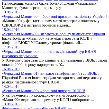
Наймолодша команда баскетбольної школи «Черкаських
Мавп» здобуває чергові перемогу у...
19.04.2016
«Черкаські Мавпи-00» - бронзові призери чемпіонату України!
«Мавпи-00» у фантастичному матчі переграли полтавську
СДЮШОР-2 й виграли бронзові медалі...
18.04.2016
«Черкаські Мавпи-00» зіграють за бронзу чемпіонату України
Баскетболісти «Мавп-00» не зуміли переграти КСЛІ у
півфіналі ВЮБЛ.У Южному триває фінальний...
17.04.2016
«Черкаські Мавпи-00» починають фінальний тур ВЮБЛ
яскравою перемогою!
У Южному стартував фінальний етап чемпіонату ВЮБЛ серед
юнаків 2000-го року народження. У...
16.04.2016
«Черкаські Мавпи-01» виграють півфінальний тур ВЮБЛ
Підопічні Василя Івлєва здобули чотири яскраві перемоги у
рамках півфінального туру ВЮБЛ...
14.04.2016
«Черкаські Мавпи-99» - бронзові призери ВЮБЛ!
У напруженому і надскладному матчі баскетболісти
«Мавп-99» виривають перемогу у КСЛІ і виборюють...
13.04.2016
Фінішував другий день Фіналу ВЮБЛ-99