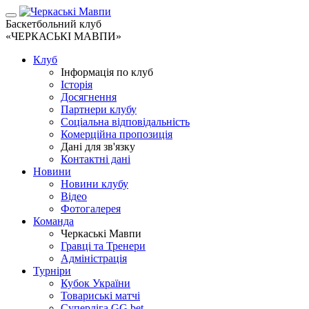
Баскетбольний клуб
«ЧЕРКАСЬКІ МАВПИ»
Клуб
Інформація по клуб
Історія
Досягнення
Партнери клубу
Соціальна відповідальність
Комерційна пропозиція
Дані для зв'язку
Контактні дані
Новини
Новини клубу
Відео
Фотогалерея
Команда
Черкаські Мавпи
Гравці та Тренери
Адміністрація
Турніри
Кубок України
Товариські матчі
Суперліга GG.bet